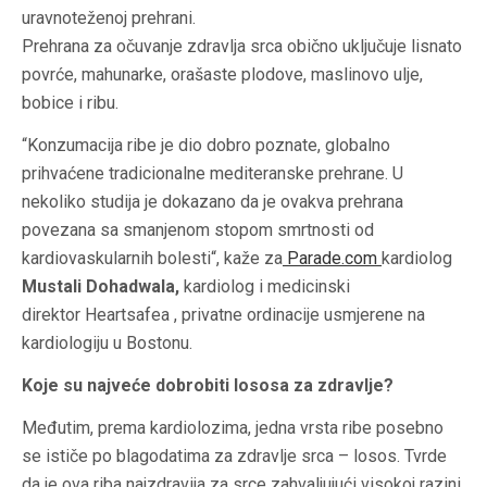
uravnoteženoj prehrani.
Prehrana za očuvanje zdravlja srca obično uključuje lisnato
povrće, mahunarke, orašaste plodove, maslinovo ulje,
bobice i ribu.
“Konzumacija ribe je dio dobro poznate, globalno
prihvaćene tradicionalne mediteranske prehrane. U
nekoliko studija je dokazano da je ovakva prehrana
povezana sa smanjenom stopom smrtnosti od
kardiovaskularnih bolesti“, kaže za
Parade.com
kardiolog
Mustali Dohadwala,
kardiolog i medicinski
direktor Heartsafea , privatne ordinacije usmjerene na
kardiologiju u Bostonu.
Koje su najveće dobrobiti lososa za zdravlje?
Međutim, prema kardiolozima, jedna vrsta ribe posebno
se ističe po blagodatima za zdravlje srca – losos. Tvrde
da je ova riba najzdravija za srce zahvaljujući visokoj razini