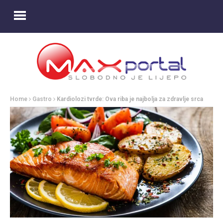
Home
Gastro
Kardiolozi tvrde: Ova riba je najbolja za zdravlje srca