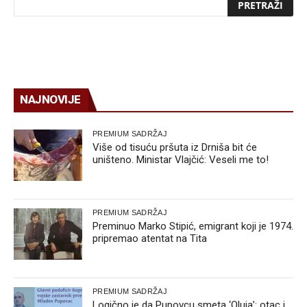
NAJNOVIJE
PREMIUM SADRŽAJ
Više od tisuću pršuta iz Drniša bit će
uništeno. Ministar Vlajčić: Veseli me to!
PREMIUM SADRŽAJ
Preminuo Marko Stipić, emigrant koji je 1974.
pripremao atentat na Tita
PREMIUM SADRŽAJ
Logično je da Pupovcu smeta ‘Oluja’: otac i