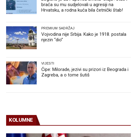
braća su mu sudjelovali u agresiji na
Hrvatsku, a rodna kuća bila četnički štab!
PREMIUM SADRŽAJ
Vojvodina nije Srbija. Kako je 1918. postala
njezin “dio”
VIJESTI
Ćipe: Milorade, jezivi su prizori iz Beograda i
Zagreba, a o tome šutiš
KOLUMNE