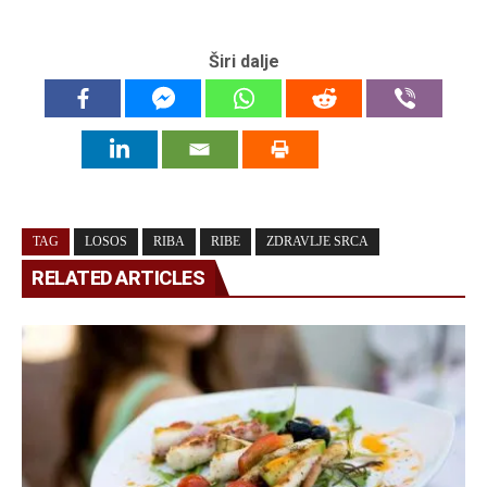
Širi dalje
TAG
LOSOS
RIBA
RIBE
ZDRAVLJE SRCA
RELATED ARTICLES