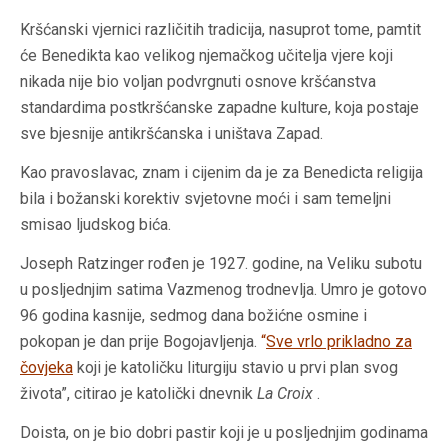
Kršćanski vjernici različitih tradicija, nasuprot tome, pamtit
će Benedikta kao velikog njemačkog učitelja vjere koji
nikada nije bio voljan podvrgnuti osnove kršćanstva
standardima postkršćanske zapadne kulture, koja postaje
sve bjesnije antikršćanska i uništava Zapad.
Kao pravoslavac, znam i cijenim da je za Benedicta religija
bila i božanski korektiv svjetovne moći i sam temeljni
smisao ljudskog bića.
Joseph Ratzinger rođen je 1927. godine, na Veliku subotu
u posljednjim satima Vazmenog trodnevlja. Umro je gotovo
96 godina kasnije, sedmog dana božićne osmine i
pokopan je dan prije Bogojavljenja.
“
Sve vrlo prikladno za
čovjeka
koji je katoličku liturgiju stavio u prvi plan svog
života”, citirao je katolički dnevnik
La Croix
.
Doista, on je bio dobri pastir koji je u posljednjim godinama