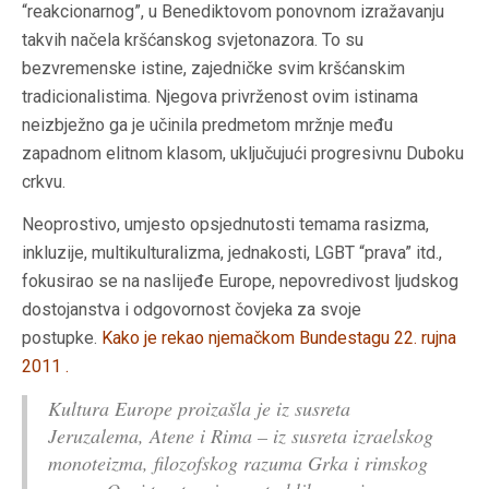
“reakcionarnog”, u Benediktovom ponovnom izražavanju
takvih načela kršćanskog svjetonazora. To su
bezvremenske istine, zajedničke svim kršćanskim
tradicionalistima. Njegova privrženost ovim istinama
neizbježno ga je učinila predmetom mržnje među
zapadnom elitnom klasom, uključujući progresivnu Duboku
crkvu.
Neoprostivo, umjesto opsjednutosti temama rasizma,
inkluzije, multikulturalizma, jednakosti, LGBT “prava” itd.,
fokusirao se na naslijeđe Europe, nepovredivost ljudskog
dostojanstva i odgovornost čovjeka za svoje
postupke.
Kako je rekao njemačkom Bundestagu 22. rujna
2011
.
Kultura Europe proizašla je iz susreta
Jeruzalema, Atene i Rima – iz susreta izraelskog
monoteizma, filozofskog razuma Grka i rimskog