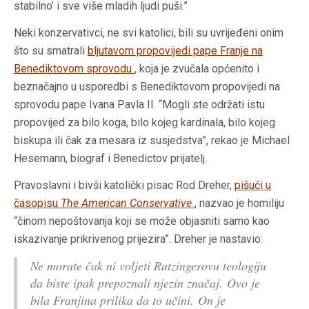
stabilno’ i sve više mladih ljudi puši.”
Neki konzervativci, ne svi katolici, bili su uvrijeđeni onim
što su smatrali
bljutavom propovijedi pape Franje na
Benediktovom sprovodu
, koja je zvučala općenito i
beznačajno u usporedbi s Benediktovom propovijedi na
sprovodu pape Ivana Pavla II. “Mogli ste održati istu
propovijed za bilo koga, bilo kojeg kardinala, bilo kojeg
biskupa ili čak za mesara iz susjedstva”, rekao je Michael
Hesemann, biograf i Benedictov prijatelj.
Pravoslavni i bivši katolički pisac Rod Dreher,
pišući u
časopisu
The
American
Conservative
, nazvao je homiliju
“činom nepoštovanja koji se može objasniti samo kao
iskazivanje prikrivenog prijezira”. Dreher je nastavio:
Ne morate čak ni voljeti Ratzingerovu teologiju
da biste ipak prepoznali njezin značaj. Ovo je
bila Franjina prilika da to učini. On je