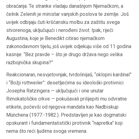
obraćanja. Te stranke vladaju današnjom Njemačkom, a
čelnik Zelenih je ministar vanjskih poslova te zemlje. Još
uvijek odbijaju čuti kršćansku molbu za zaštitu svega
stvorenoga, uključujući i nerođeni život. Ipak, riječi
Augustina, koje je Benedikt citirao njemačkom
zakonodavnom tijelu, još uvijek odjekuju više od 11 godina
kasnije: “Bez pravde – što je drugo država nego velika
razbojnička skupina?”
Reakcionaran, nesvjetovnjak, tvrdolinijaš, “oklopni kardinal”
i “Božji rottweiler”: desetljećima su ideološki protivnici
Josepha Ratzingera — uključujući i one unutar
Rimokatoličke crkve — pokušavali prilijepiti mu odvratne
etikete, počevši od njegova mandata kao Nadbiskup
Münchena (1977.-1982.). Predstavljen je kao dogmatski
opskurant i fundamentalistički protivnik “napretka” koji
nema što reći ljudima svoga vremena.