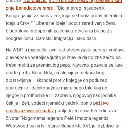
dnevnik
TAZ
objavio je vrlo kritičan nekrolog nekoliko sati
prije Benedictove smrti
: “Bio je strogi sljedbenik
Kongregacije za nauk vjere, koja se borila protiv liberalnih
ideja u Crkvi.” “Liberalne ideje” poput zaređivanja žena,
blagoslova istospolnih zajednica, otvaranja brane za
neograničenu islamsku imigraciju i tako dalje.
Na WDR-u (njemački javni radiotelevizijski servis), vrištava
plavokosa voditeljica ljutito je izjavila da ne zna zašto se
treba moliti za preminulog papu. Naravno, pozvala se, kao
oruđe protiv Benedikta, na slučajeve seksualnog
zlostavljanja – skandal protiv kojeg je on poduzeo
energičnije i dalekosežnije mjere nego bilo koji od
njegovih prethodnika ili, zapravo, njegovog nasljednika.
Čak je i
Zeit,
vodeći njemački tjednik, donio
pažljivo
omalovažavajući naslov
posljednjeg dana Benedictova
života: “Nogometna legenda Pelé i modna legenda
Westwood su mrtvi, stanje Benedikta XVI. je ‘ozbiljno, ali