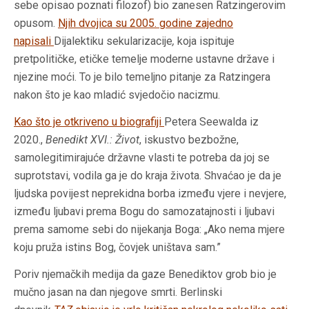
sebe opisao poznati filozof) bio zanesen Ratzingerovim
opusom.
Njih dvojica su 2005. godine zajedno
napisali
Dijalektiku sekularizacije
,
koja ispituje
pretpolitičke, etičke temelje moderne ustavne države i
njezine moći. To je bilo temeljno pitanje za Ratzingera
nakon što je kao mladić svjedočio nacizmu.
Kao što je otkriveno u biografiji
Petera Seewalda iz
2020.,
Benedikt XVI.: Život
, iskustvo bezbožne,
samolegitimirajuće državne vlasti te potreba da joj se
suprotstavi, vodila ga je do kraja života. Shvaćao je da je
ljudska povijest neprekidna borba između vjere i nevjere,
između ljubavi prema Bogu do samozatajnosti i ljubavi
prema samome sebi do nijekanja Boga: „Ako nema mjere
koju pruža istins Bog, čovjek uništava sam.”
Poriv njemačkih medija da gaze Benediktov grob bio je
mučno jasan na dan njegove smrti. Berlinski