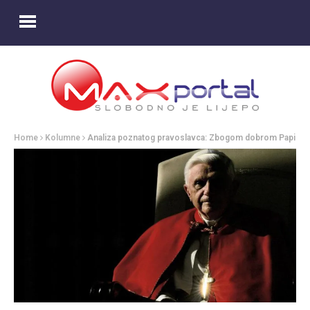
Home
Kolumne
Analiza poznatog pravoslavca: Zbogom dobrom Papi