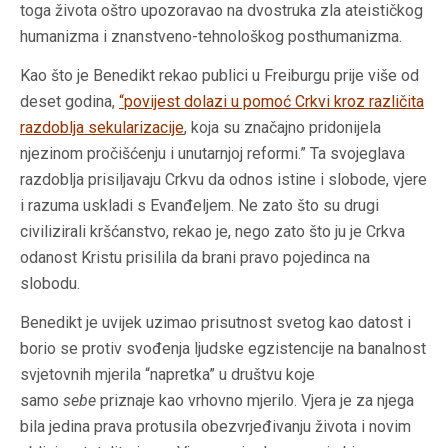
toga života oštro upozoravao na dvostruka zla ateističkog
humanizma i znanstveno-tehnološkog posthumanizma.
Kao što je Benedikt rekao publici u Freiburgu prije više od
deset godina,
“
povijest dolazi u pomoć Crkvi kroz različita
razdoblja sekularizacije
, koja su značajno pridonijela
njezinom pročišćenju i unutarnjoj reformi.” Ta svojeglava
razdoblja prisiljavaju Crkvu da odnos istine i slobode, vjere
i razuma uskladi s Evanđeljem. Ne zato što su drugi
civilizirali kršćanstvo, rekao je, nego zato što ju je Crkva
odanost Kristu prisilila da brani pravo pojedinca na
slobodu.
Benedikt je uvijek uzimao prisutnost svetog kao datost i
borio se protiv svođenja ljudske egzistencije na banalnost
svjetovnih mjerila “napretka” u društvu koje
samo
sebe
priznaje kao vrhovno mjerilo. Vjera je za njega
bila jedina prava protusila obezvrjeđivanju života i novim