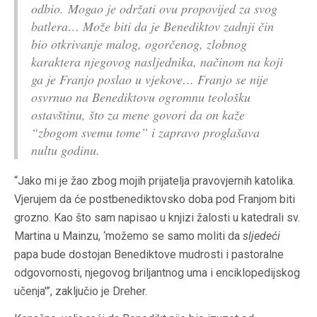
odbio. Mogao je održati ovu propovijed za svog
batlera… Može biti da je Benediktov zadnji čin
bio otkrivanje malog, ogorčenog, zlobnog
karaktera njegovog nasljednika, načinom na koji
ga je Franjo poslao u vjekove… Franjo se nije
osvrnuo na Benediktovu ogromnu teološku
ostavštinu, što za mene govori da on kaže
“zbogom svemu tome” i zapravo proglašava
nultu godinu.
“Jako mi je žao zbog mojih prijatelja pravovjernih katolika.
Vjerujem da će postbenediktovsko doba pod Franjom biti
grozno. Kao što sam napisao u knjizi žalosti u katedrali sv.
Martina u Mainzu, ‘možemo se samo moliti da
sljedeći
papa bude dostojan Benediktove mudrosti i pastoralne
odgovornosti, njegovog briljantnog uma i enciklopedijskog
učenja'”, zaključio je Dreher.