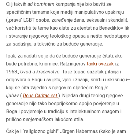
Cilj takvih
ad hominem
kampanja nije bio baviti se
specifičnim temama koje mediji manipulativno upakiraju
(„prava“ LGBT osoba, zaređenje žena, seksualni skandali),
već koristiti te teme kao alate za atentat na Benediktov lik
i stvaranje njegovog teološkog opusa u nešto nedostupno
za sadašnje, a toksično za buduće generacije.
Ipak, za nadati se je da će buduće generacije čitati, ako
bude potrebno, kriomice, Ratzingerov
tanki svezak
iz
1968.,
Uvod u kršćanstvo.
To je topao sažetak pitanja i
odgovora o Bogu i svijetu, vjeri i znanju, smrti i uskrsnuću—
koji se čita zajedno s njegovim sljedećim
Bog je
ljubav
(
Deus Caritas est
). Nijedan drugi teolog njegove
generacije nije tako besprijekorno spojio povjerenje u
Boga i povjerenje u tradiciju s intelektualnom snagom i
prilično
nenjemačkom
lakoćom stila.
Čak je i “religiozno gluhi” Jürgen Habermas (kako je sam