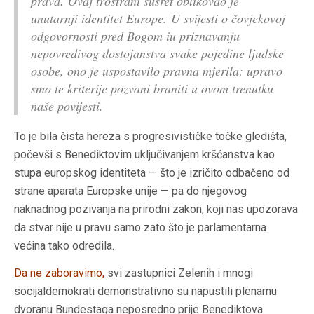
prava. Ovaj trostrani susret oblikovao je
unutarnji identitet Europe. U svijesti o čovjekovoj
odgovornosti pred Bogom iu priznavanju
nepovredivog dostojanstva svake pojedine ljudske
osobe, ono je uspostavilo pravna mjerila: upravo
smo te kriterije pozvani braniti u ovom trenutku
naše povijesti.
To je bila čista hereza s progresivističke točke gledišta,
počevši s Benediktovim uključivanjem kršćanstva kao
stupa europskog identiteta — što je izričito odbačeno od
strane aparata Europske unije — pa do njegovog
naknadnog pozivanja na prirodni zakon, koji nas upozorava
da stvar nije u pravu samo zato što je parlamentarna
većina tako odredila.
Da ne zaboravimo
,
svi zastupnici Zelenih i mnogi
socijaldemokrati demonstrativno su napustili plenarnu
dvoranu Bundestaga neposredno prije Benediktova