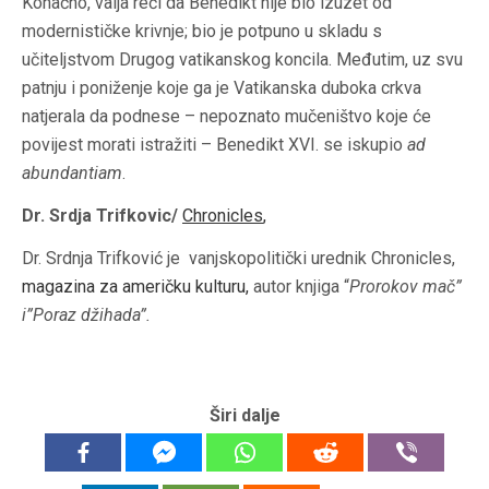
Konačno, valja reći da Benedikt nije bio izuzet od
modernističke krivnje; bio je potpuno u skladu s
učiteljstvom Drugog vatikanskog koncila. Međutim, uz svu
patnju i poniženje koje ga je Vatikanska duboka crkva
natjerala da podnese – nepoznato mučeništvo koje će
povijest morati istražiti – Benedikt XVI. se iskupio
ad
abundantiam
.
Dr. Srdja Trifkovic/
Chronicles
,
Dr. Srdnja Trifković je vanjskopolitički urednik
Chronicles
,
magazina za američku kulturu,
autor knjiga “
Prorokov mač”
i”Poraz džihada”.
Širi dalje