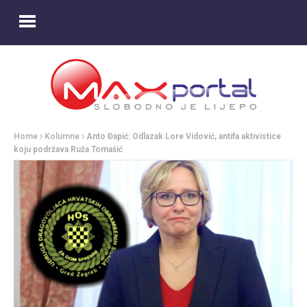
Home
Kolumne
Anto Đapić: Odlazak Lore Vidović, antifa aktivistice
koju podržava Ruža Tomašić