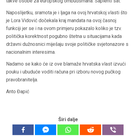
takve osobe za europskog ombudsmana. Sapienti sat.
Naposlijetku, sramota je i ljaga na ovoj hrvatskoj vlasti što
je Lora Vidović dočekala kraj mandata na ovoj časnoj
funkciji jer se i na ovom primjeru pokazalo koliko je tzv.
politička korektnost pogubno štetna u situacijama kada
državni dužnosnici miješaju svoje političke svjetonazore s
nacionalnim interesima.
Nadamo se kako će iz ove blamaže hrvatska vlast izvući
pouku i ubuduće voditi računa pri izboru novog pučkog
pravobranitelja.
Anto Đapić
Širi dalje