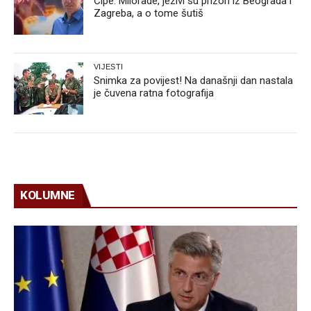
Ćipe: Milorade, jezivi su prizori iz Beograda i
Zagreba, a o tome šutiš
VIJESTI
Snimka za povijest! Na današnji dan nastala
je čuvena ratna fotografija
KOLUMNE