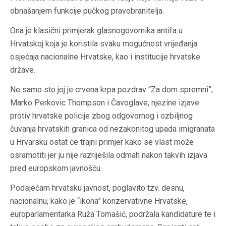
obnašanjem funkcije pučkog pravobranitelja.
Ona je klasični primjerak glasnogovornika antifa u
Hrvatskoj koja je koristila svaku mogućnost vrijeđanja
osjećaja nacionalne Hrvatske, kao i institucije hrvatske
države.
Ne samo sto joj je crvena krpa pozdrav “Za dom spremni”,
Marko Perkovic Thompson i Čavoglave, njezine izjave
protiv hrvatske policije zbog odgovornog i ozbiljnog
čuvanja hrvatskih granica od nezakonitog upada imigranata
u Hrvarsku ostat će trajni primjer kako se vlast može
osramotiti jer ju nije razriješila odmah nakon takvih izjava
pred europskom javnošću.
Podsjećam hrvatsku javnost, poglavito tzv. desnu,
nacionalnu, kako je “ikona” konzervativne Hrvatske,
europarlamentarka Ruža Tomašić, podržala kandidature te i