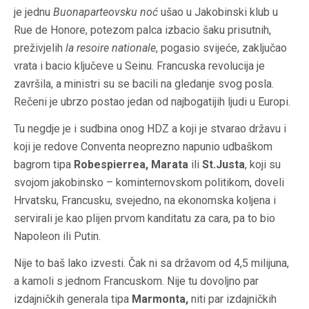
je jednu
Buonaparteovsku noć
ušao u Jakobinski klub u
Rue de Honore, potezom palca izbacio šaku prisutnih,
preživjelih
la resoire nationale
, pogasio svijeće, zaključao
vrata i bacio ključeve u Seinu. Francuska revolucija je
završila, a ministri su se bacili na gledanje svog posla.
Rečeni je ubrzo postao jedan od najbogatijih ljudi u Europi.
Tu negdje je i sudbina onog HDZ a koji je stvarao državu i
koji je redove Conventa neoprezno napunio udbaškom
bagrom tipa
Robespierrea, Marata
ili
St.Justa
, koji su
svojom jakobinsko – kominternovskom politikom, doveli
Hrvatsku, Francusku, svejedno, na ekonomska koljena i
servirali je kao plijen prvom kanditatu za cara, pa to bio
Napoleon ili Putin.
Nije to baš lako izvesti. Čak ni sa državom od 4,5 milijuna,
a kamoli s jednom Francuskom. Nije tu dovoljno par
izdajničkih generala tipa
Marmonta,
niti par izdajničkih