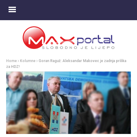
Home
Kolumne
Goran Raguž: Aleksandar Makovec je zadnja prilika
za HDZ!