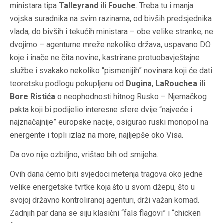
ministara tipa
Talleyrand
ili
Fouche
. Treba tu i manja
vojska suradnika na svim razinama, od bivših predsjednika
vlada, do bivših i tekućih ministara – obe velike stranke, ne
dvojimo – agenturne mreže nekoliko država, uspavano DO
koje i inače ne čita novine, kastrirane protuobavještajne
službe i svakako nekoliko “pismenijih” novinara koji će dati
teoretsku podlogu pokupljenu od
Dugina
,
LaRouchea
ili
Bore Ristića
o neophodnosti hitnog Rusko – Njemačkog
pakta koji bi podijelio interesne sfere dvije “najveće i
najznačajnije” europske nacije, osigurao ruski monopol na
energente i topli izlaz na more, najljepše oko Visa.
Da ovo nije ozbiljno, vrištao bih od smijeha.
Ovih dana ćemo biti svjedoci metenja tragova oko jedne
velike energetske tvrtke koja što u svom džepu, što u
svojoj državno kontroliranoj agenturi, drži važan komad.
Zadnjih par dana se siju klasični “fals flagovi” i “chicken