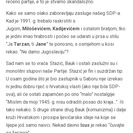
rečeno partije, e to je stvarno skandalozno.
Kako se samo olako zaboravljaju zasluge našeg SDP-a.
Kad je 1991. g. trebalo raskrstiti s
Jugom,
Miloševićem
,
Kadijevićem
i ostalom bratjom, tko
je jedini imao hrabrosti i počeo se udarati u prsa u stilu:
“Ja
Tarzan
, ti
Jane
” te ponosno, s osmjehom u kosi
rekao: “Ne damo Jugoslaviju”?
Sad nam se to vraća. Stazić, Bauk i ostali zaslužni su i
monolitni stupovi naše Partije. Stazić je fin i suzdržan tip.
U osam godina što je bio zastupnik u Saboru nije izrekao
ni jednu dobru riječ o hrvatskoj vlasti (ako nije bila SDP-
ova), ali će ostati zapamćen po ono “malo” nostalgije:
“Mislim da moji 1945. g. nisu odradili posao do kraja…”. Ili
tako nekako. S druge strane drug Bauk (komunizma) i dalje
kruži Hrvatskom i prosipa ljevičarske ideje na koje se
lijepe još samo naivci. Nekad davno
Isus
je rekao “čuvajte
se farizeja”.