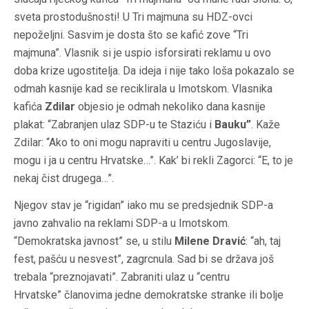
sveta prostodušnosti! U Tri majmuna su HDZ-ovci
nepoželjni. Sasvim je dosta što se kafić zove “Tri
majmuna”. Vlasnik si je uspio isforsirati reklamu u ovo
doba krize ugostitelja. Da ideja i nije tako loša pokazalo se
odmah kasnije kad se reciklirala u Imotskom. Vlasnika
kafića
Zdilar
objesio je odmah nekoliko dana kasnije
plakat: “Zabranjen ulaz SDP-u te Staziću i
Bauku”
. Kaže
Zdilar: “Ako to oni mogu napraviti u centru Jugoslavije,
mogu i ja u centru Hrvatske…”. Kak’ bi rekli Zagorci: “E, to je
nekaj čist drugega…”.
Njegov stav je “rigidan” iako mu se predsjednik SDP-a
javno zahvalio na reklami SDP-a u Imotskom.
“Demokratska javnost” se, u stilu
Milene Dravić
: “ah, taj
fest, pašću u nesvest”, zagrcnula. Sad bi se država još
trebala “preznojavati”. Zabraniti ulaz u “centru
Hrvatske” članovima jedne demokratske stranke ili bolje