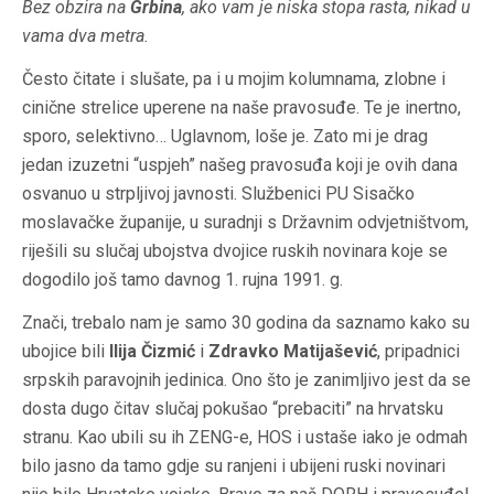
Bez obzira na
Grbina
, ako vam je niska stopa rasta, nikad u
vama dva metra.
Često čitate i slušate, pa i u mojim kolumnama, zlobne i
cinične strelice uperene na naše pravosuđe. Te je inertno,
sporo, selektivno… Uglavnom, loše je. Zato mi je drag
jedan izuzetni “uspjeh” našeg pravosuđa koji je ovih dana
osvanuo u strpljivoj javnosti. Službenici PU Sisačko
moslavačke županije, u suradnji s Državnim odvjetništvom,
riješili su slučaj ubojstva dvojice ruskih novinara koje se
dogodilo još tamo davnog 1. rujna 1991. g.
Znači, trebalo nam je samo 30 godina da saznamo kako su
ubojice bili
Ilija Čizmić
i
Zdravko Matijašević
, pripadnici
srpskih paravojnih jedinica. Ono što je zanimljivo jest da se
dosta dugo čitav slučaj pokušao “prebaciti” na hrvatsku
stranu. Kao ubili su ih ZENG-e, HOS i ustaše iako je odmah
bilo jasno da tamo gdje su ranjeni i ubijeni ruski novinari