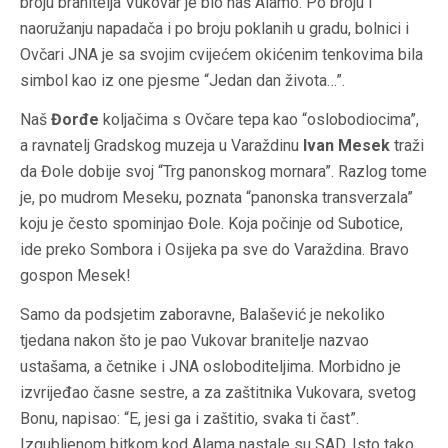
broju branitelja Vukovar je bio naš Alamo. Po broju i
naoružanju napadača i po broju poklanih u gradu, bolnici i
Ovčari JNA je sa svojim cvijećem okićenim tenkovima bila
simbol kao iz one pjesme “Jedan dan života…”.
Naš
Đorđe
koljačima s Ovčare tepa kao “oslobodiocima”,
a ravnatelj Gradskog muzeja u Varaždinu
Ivan Mesek
traži
da Đole dobije svoj “Trg panonskog mornara”. Razlog tome
je, po mudrom Meseku, poznata “panonska transverzala”
koju je često spominjao Đole. Koja počinje od Subotice,
ide preko Sombora i Osijeka pa sve do Varaždina. Bravo
gospon Mesek!
Samo da podsjetim zaboravne, Balašević je nekoliko
tjedana nakon što je pao Vukovar branitelje nazvao
ustašama, a četnike i JNA osloboditeljima. Morbidno je
izvrijeđao časne sestre, a za zaštitnika Vukovara, svetog
Bonu, napisao: “E, jesi ga i zaštitio, svaka ti čast”.
Izgubljenom bitkom kod Alama nastale su SAD. Isto tako,