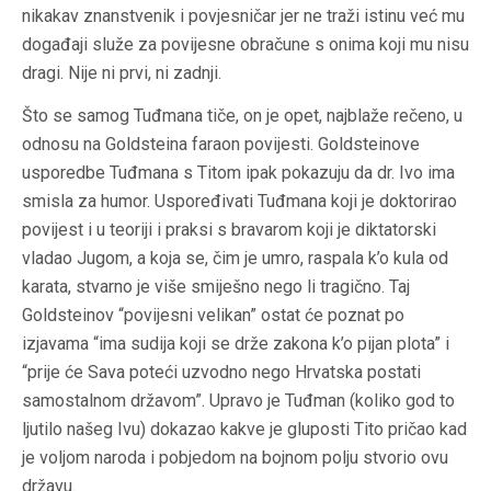
nikakav znanstvenik i povjesničar jer ne traži istinu već mu
događaji služe za povijesne obračune s onima koji mu nisu
dragi. Nije ni prvi, ni zadnji.
Što se samog Tuđmana tiče, on je opet, najblaže rečeno, u
odnosu na Goldsteina faraon povijesti. Goldsteinove
usporedbe Tuđmana s Titom ipak pokazuju da dr. Ivo ima
smisla za humor. Uspoređivati Tuđmana koji je doktorirao
povijest i u teoriji i praksi s bravarom koji je diktatorski
vladao Jugom, a koja se, čim je umro, raspala k’o kula od
karata, stvarno je više smiješno nego li tragično. Taj
Goldsteinov “povijesni velikan” ostat će poznat po
izjavama “ima sudija koji se drže zakona k’o pijan plota” i
“prije će Sava poteći uzvodno nego Hrvatska postati
samostalnom državom”. Upravo je Tuđman (koliko god to
ljutilo našeg Ivu) dokazao kakve je gluposti Tito pričao kad
je voljom naroda i pobjedom na bojnom polju stvorio ovu
državu.