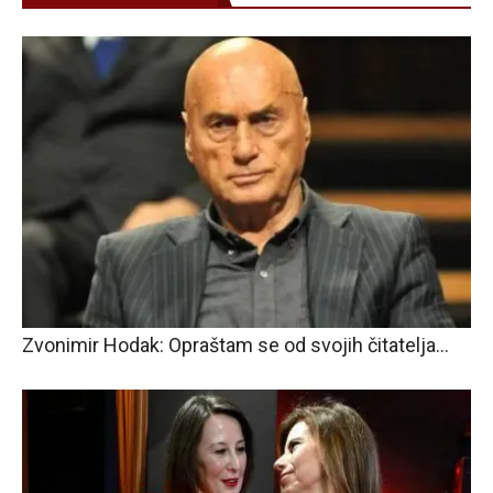
Zvonimir Hodak: Opraštam se od svojih čitatelja…