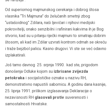
Od superiornog majmunskog cerekanja i dobrog štosa
vlasnika “Tri Majmuna” do želučanih smetnji zbog
“ustašoidnog” Zdilara, naši ljevičari i njihovi medijski
pokrovitelji, onako senzibilni i rafinirani kakvima ih je Bog
stvorio, kad su u pitanju riječki majmuni to smatraju dobrim
štosom, ali kad im Zdilar uzvrati kontrom odmah se okreću
i traže bejzbol palicu. Kasno drugovi. Vi ste se već odavno
izplakatirali.
Još tamo davnog 25. srpnja 1990. kad ste, prigodom
donošenja Odluke kojom su
izbrisane zvijezda
petokraka
i socijalističke oznake u nazivu RH,
demonstrativno napustili sabornicu. A godinu dana kasnije,
25. lipnja 1991. prilikom izglasavanja Deklaracije o
nezavisnosti RH
glasovali protiv
suverenosti i
samostalnosti Hrvatske.