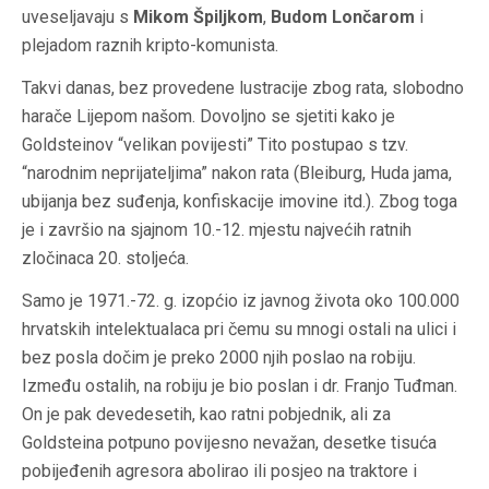
uveseljavaju s
Mikom Špiljkom
,
Budom Lončarom
i
plejadom raznih kripto-komunista.
Takvi danas, bez provedene lustracije zbog rata, slobodno
harače Lijepom našom. Dovoljno se sjetiti kako je
Goldsteinov “velikan povijesti” Tito postupao s tzv.
“narodnim neprijateljima” nakon rata (Bleiburg, Huda jama,
ubijanja bez suđenja, konfiskacije imovine itd.). Zbog toga
je i završio na sjajnom 10.-12. mjestu najvećih ratnih
zločinaca 20. stoljeća.
Samo je 1971.-72. g. izopćio iz javnog života oko 100.000
hrvatskih intelektualaca pri čemu su mnogi ostali na ulici i
bez posla dočim je preko 2000 njih poslao na robiju.
Između ostalih, na robiju je bio poslan i dr. Franjo Tuđman.
On je pak devedesetih, kao ratni pobjednik, ali za
Goldsteina potpuno povijesno nevažan, desetke tisuća
pobijeđenih agresora abolirao ili posjeo na traktore i