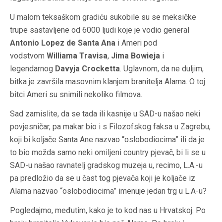
U malom teksaškom gradiću sukobile su se meksičke
trupe sastavljene od 6000 ljudi koje je vodio general
Antonio Lopez de Santa Ana
i Ameri pod
vodstvom
Williama Travisa
,
Jima Bowieja
i
legendarnog
Davyja Crocketta
. Uglavnom, da ne duljim,
bitka je završila masovnim klanjem branitelja Alama. O toj
bitci Ameri su snimili nekoliko filmova.
Sad zamislite, da se tada ili kasnije u SAD-u našao neki
povjesničar, pa makar bio i s Filozofskog faksa u Zagrebu,
koji bi koljače Santa Ane nazvao “oslobodiocima” ili da je
to bio možda samo neki omiljeni country pjevač, bi li se u
SAD-u našao ravnatelj gradskog muzeja u, recimo, L.A.-u
pa predložio da se u čast tog pjevača koji je koljače iz
Alama nazvao “oslobodiocima” imenuje jedan trg u L.A-u?
Pogledajmo, međutim, kako je to kod nas u Hrvatskoj. Po