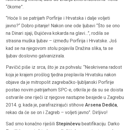
“čkome”.
“Hoće li se patrijarh Porfirije i Hrvatska i dalje voljeti
javno?“ Dobro pitanje! Nakon one ode ljubavi “Što se ono
na Dinari sjaji, Đujićeva kokarda na glavi…”, rodila se
strasna muška ljubav – između Porfirija i Hrvatske. Još
kad se na njegovom stolu pojavila Dražina slika, ta se
ljubav doslovno galvanizirala.
Pavičić piše iz srca, što je za pohvalu: “Neskrivena radost
koja je krajem prošlog tjedna preplavila Hrvatsku nakon
objave da je mitropolit zagrebačko-ljubljanski Porfirije
postao novim patrijarhom SPC-e, otkrila je da su se doista
ostvarile one riječi iz njegove nastupne besjede u Zagrebu
2014. g. kada je, parafrazirajući stihove
Arsena Dedića
,
rekao da će se on i Zagreb – voljeti javno”. Dirljivo!
Sad smo konačno riješili
Stepinčevu
beatifikaciju. Darko