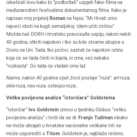
iskeširali lovu kako bi “podboltali” uspjeh fake-filma na
međunarodnim festivalima dokumentarnog filma. Kako je
napisao moj prijatelj
Roman
na fejsu: “Mi Hrvati smo
najveći idioti na kugli zemaljskoj. Idem učiti ćirilicu”.
Možda naš DORH i hrvatsko pravosuđe uspiju, nakon nekih
40 godina, otkriti napokon i tko su bile stvarne ubojice u
Dvoru na Uni. Tada, tko poživi, saznat će napokon istinu
koja će se tada činiti ni bijela, ni crna, već nekako
“rozkasta”. Do tada će vladati crna laž.
Naime, nakon 40 godina cijeli život postaje “roza”: art-roza,
skle-roza, neu-roza, osteopo-roza…
Velika povijesna analiza “istoričara” Goldsteina
“Istoričar”
Ivo Goldstein
iznosi u tjedniku Globus “veliku
povijesnu analizu” i tvrdi da se dr.
Franjo Tuđman
nikako
ne može ubrajati u hrvatske nacionalne velikane niti se
može usporediti s
Titom
. Goldstein je, najblaže rečeno,