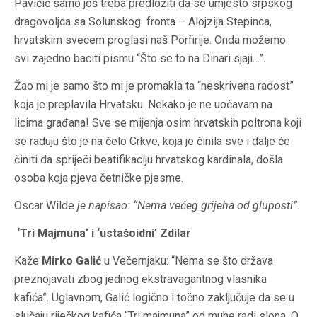
Pavičić samo još treba predložiti da se umjesto srpskog
dragovoljca sa Solunskog fronta – Alojzija Stepinca,
hrvatskim svecem proglasi naš Porfirije. Onda možemo
svi zajedno baciti pismu “Što se to na Dinari sjaji…”.
Žao mi je samo što mi je promakla ta “neskrivena radost”
koja je preplavila Hrvatsku. Nekako je ne uočavam na
licima građana! Sve se mijenja osim hrvatskih poltrona koji
se raduju što je na čelo Crkve, koja je činila sve i dalje će
činiti da spriječi beatifikaciju hrvatskog kardinala, došla
osoba koja pjeva četničke pjesme.
Oscar Wilde
je napisao: “Nema većeg grijeha od gluposti”.
‘Tri Majmuna’ i ‘ustašoidni’ Zdilar
Kaže
Mirko Galić
u Večernjaku: “Nema se što država
preznojavati zbog jednog ekstravagantnog vlasnika
kafića”. Uglavnom, Galić logično i točno zaključuje da se u
slučaju riječkog kafića “Tri majmuna” od muhe radi slona. O,