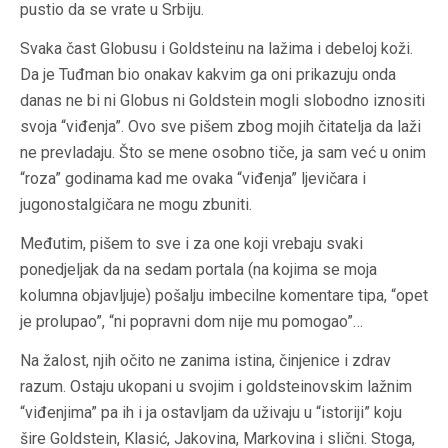
pustio da se vrate u Srbiju.
Svaka čast Globusu i Goldsteinu na lažima i debeloj koži.
Da je Tuđman bio onakav kakvim ga oni prikazuju onda
danas ne bi ni Globus ni Goldstein mogli slobodno iznositi
svoja “viđenja”. Ovo sve pišem zbog mojih čitatelja da laži
ne prevladaju. Što se mene osobno tiče, ja sam već u onim
“roza” godinama kad me ovaka “viđenja” ljevičara i
jugonostalgičara ne mogu zbuniti.
Međutim, pišem to sve i za one koji vrebaju svaki
ponedjeljak da na sedam portala (na kojima se moja
kolumna objavljuje) pošalju imbecilne komentare tipa, “opet
je prolupao”, “ni popravni dom nije mu pomogao”…
Na žalost, njih očito ne zanima istina, činjenice i zdrav
razum. Ostaju ukopani u svojim i goldsteinovskim lažnim
“viđenjima” pa ih i ja ostavljam da uživaju u “istoriji” koju
šire Goldstein, Klasić, Jakovina, Markovina i slični. Stoga,