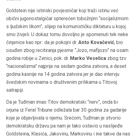
Goldstein nije istinski povjesničar koji traži istinu već
obični jugonostalgičar opterećen tobožnjim “socijalizmom
s ljudskim likom”, slijep na komunističku diktaturu u kojoj
smo živjeli. U dokaz tomu dovoljno je spomenuti tek neke
činjenice kao npr.: da je pokojni dr.
Anto Kovačević
, bio
osuđen zbog recitiranja pjesme “Jozo, mafijozo” na osam
godina robije u Zenici, pok. dr.
Marko Veselica
zbog tzv.
“nacionalizma” najprije na sedam godina zatvora, a deset
godina kasnije na 14 godina zatvora jer je dao intervju
švedskim novinama o društvenim prilikama u Titovoj
satrapiji.
Da je Tuđman imao Titov demokratski “nerv”, onda bi
orjuna iz Feral Tribune odležala bar 30 godina za gadarije
koje je objavljivala o njemu. Srećom, Tuđman je stvorio
demokratsku državu pa nam je tako ostavio u naslijeđe
Goldsteina, Klasića, Jakovinu, Markovinu i ine takve da nas