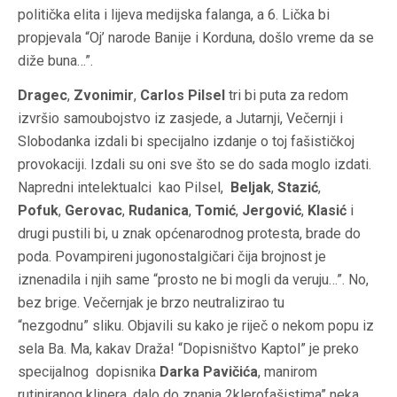
politička elita i lijeva medijska falanga, a 6. Lička bi
propjevala “Oj’ narode Banije i Korduna, došlo vreme da se
diže buna…”.
Dragec
,
Zvonimir
,
Carlos Pilsel
tri bi puta za redom
izvršio samoubojstvo iz zasjede, a Jutarnji, Večernji i
Slobodanka izdali bi specijalno izdanje o toj fašističkoj
provokaciji. Izdali su oni sve što se do sada moglo izdati.
Napredni intelektualci kao Pilsel,
Beljak
,
Stazić
,
Pofuk
,
Gerovac
,
Rudanica
,
Tomić
,
Jergović
,
Klasić
i
drugi pustili bi, u znak općenarodnog protesta, brade do
poda. Povampireni jugonostalgičari čija brojnost je
iznenadila i njih same “prosto ne bi mogli da veruju…”. No,
bez brige. Večernjak je brzo neutralizirao tu
“nezgodnu” sliku. Objavili su kako je riječ o nekom popu iz
sela Ba. Ma, kakav Draža! “Dopisništvo Kaptol” je preko
specijalnog dopisnika
Darka Pavičića
, manirom
rutiniranog klinera, dalo do znanja 2klerofašistima” neka