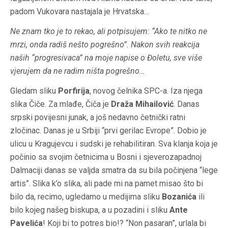
padom Vukovara nastajala je Hrvatska…
Ne znam tko je to rekao, ali potpisujem: “Ako te nitko ne
mrzi, onda radiš nešto pogrešno”. Nakon svih reakcija
naših “progresivaca” na moje napise o Đoletu, sve više
vjerujem da ne radim ništa pogrešno…
Gledam sliku
Porfirija
, novog čelnika SPC-a. Iza njega
slika Čiče. Za mlađe, Čiča je
Draža Mihailović
. Danas
srpski povijesni junak, a još nedavno četnički ratni
zločinac. Danas je u Srbiji “prvi gerilac Evrope”. Dobio je
ulicu u Kragujevcu i sudski je rehabilitiran. Sva klanja koja je
počinio sa svojim četnicima u Bosni i sjeverozapadnoj
Dalmaciji danas se valjda smatra da su bila počinjena “lege
artis”. Slika k’o slika, ali pade mi na pamet misao što bi
bilo da, recimo, ugledamo u medijima sliku
Bozanića
ili
bilo kojeg našeg biskupa, a u pozadini i sliku
Ante
Pavelića
! Koji bi to potres bio!? “Non pasaran”, urlala bi