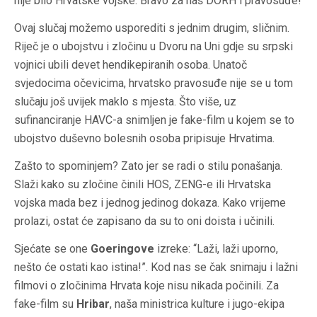
nije bilo Hrvatske vojske. Bravo za naš DORH i pravosuđe!
Ovaj slučaj možemo usporediti s jednim drugim, sličnim.
Riječ je o ubojstvu i zločinu u Dvoru na Uni gdje su srpski
vojnici ubili devet hendikepiranih osoba. Unatoč
svjedocima očevicima, hrvatsko pravosuđe nije se u tom
slučaju još uvijek maklo s mjesta. Što više, uz
sufinanciranje HAVC-a snimljen je fake-film u kojem se to
ubojstvo duševno bolesnih osoba pripisuje Hrvatima.
Zašto to spominjem? Zato jer se radi o stilu ponašanja.
Slaži kako su zločine činili HOS, ZENG-e ili Hrvatska
vojska mada bez i jednog jedinog dokaza. Kako vrijeme
prolazi, ostat će zapisano da su to oni doista i učinili.
Sjećate se one
Goeringove
izreke: “Laži, laži uporno,
nešto će ostati kao istina!”. Kod nas se čak snimaju i lažni
filmovi o zločinima Hrvata koje nisu nikada počinili. Za
fake-film su
Hribar
, naša ministrica kulture i jugo-ekipa