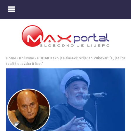
Home
Kolumne
HODAK Kako ja Balašević vrijeđao Vukovar: “E, jesi ga
i zaštitio, svaka ti čast”