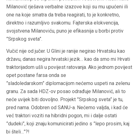
Milanović rješava verbalne izazove koji su mu upućeni ili
one na koje smatra da treba reagirati, to je konkretno,
direktno i razumljivo svakomu. Fajterska elokvencija,
svojstvena Milanoviću, puno je efikasnija u borbi protiv
”Srpskog sveta”.
Vučić nije od jučer. U Glini je ranije negirao Hrvatsku kao
državu, danas negira hrvatski jezik… kao da smo mi Hrvati
traktorijadom ušli u povijest ratovanja. Ako jednom povijest
opet postane farsa onda se
”sladoledarskom” diplomacijom nećemo uspeti na zelenu
granu. Za sada HDZ-ov posao odrađuje Milanović, ali to
neće uvijek biti dovoljno. Projekt ”Srpskog sveta” je tu,
pred nama. Odobren od SANU-a. Nećemo valjda, i kad će
već traktori voziti na hibridni pogon, mi i dalje ostati
”dudeki”, koji znaju komunicirati jedino s ”lepo prosim, kaj
bi šteli…”?!