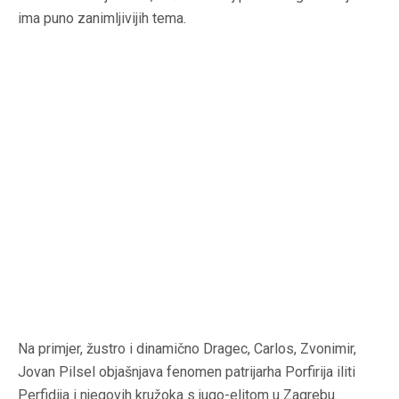
ima puno zanimljivijih tema.
Na primjer, žustro i dinamično Dragec, Carlos, Zvonimir,
Jovan Pilsel objašnjava fenomen patrijarha Porfirija iliti
Perfidija i njegovih kružoka s jugo-elitom u Zagrebu.