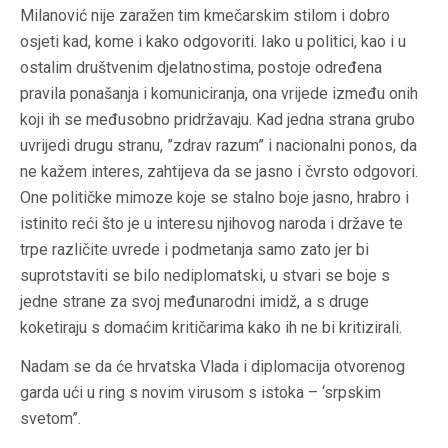
Milanović nije zaražen tim kmečarskim stilom i dobro
osjeti kad, kome i kako odgovoriti. Iako u politici, kao i u
ostalim društvenim djelatnostima, postoje određena
pravila ponašanja i komuniciranja, ona vrijede između onih
koji ih se međusobno pridržavaju. Kad jedna strana grubo
uvrijedi drugu stranu, ”zdrav razum” i nacionalni ponos, da
ne kažem interes, zahtijeva da se jasno i čvrsto odgovori.
One političke mimoze koje se stalno boje jasno, hrabro i
istinito reći što je u interesu njihovog naroda i države te
trpe različite uvrede i podmetanja samo zato jer bi
suprotstaviti se bilo nediplomatski, u stvari se boje s
jedne strane za svoj međunarodni imidž, a s druge
koketiraju s domaćim kritičarima kako ih ne bi kritizirali.
Nadam se da će hrvatska Vlada i diplomacija otvorenog
garda ući u ring s novim virusom s istoka – ‘srpskim
svetom”.