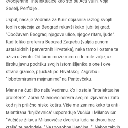
kvocijentne” intelektualce kao što su Aca Vulin, Voja
Šešelj, Perfidije…
Usput, naša je Vedrana za Kurir objasnila razlog svojih
toplih osjećaja za Beograd rekavši kako ljubi taj grad:
”Obožavam Beograd, njegove ulice, njegov ritam, ljude”.
Kad toliko preferira Beograd Zagrebu (valjda punom
ustašoidnih i perverznih Hrvateka), neka tamo i ostane te
uživa u životu. Od tamo može mirno i do mile volje, uz
široku javnu podršku svojih istomišljenika s one i ove
strane granice, pljuckati po Hrvatskoj, Zagrebu i
”lobotomiranim majmunima” na Pantovčaku.
Mene ne čudi što našu Vedranu, k’o i ostale ”intelektualne
proletere”, Zoran Milanović nervira svojim izjavama i zato
kod njih prilično nisko kotira. Više me zanima kako ta anti-
talentirana ”književnica” uspoređuje Vučića i Milanovića:
”Vučić je žilav, a Milanović je dvorska luda na dvoru bez
kralja” te nadodaje: ”Nesposobna lijenčina…”. Nakon takvih