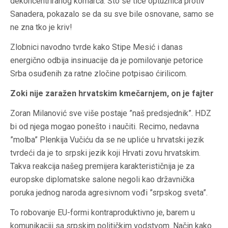
dekoncentriranog komarca. Što se tiče optužnica protiv
Sanadera, pokazalo se da su sve bile osnovane, samo se
ne zna tko je kriv!
Zlobnici navodno tvrde kako Stipe Mesić i danas
energično odbija insinuacije da je pomilovanje petorice
Srba osuđenih za ratne zločine potpisao ćirilicom.
Zoki nije zaražen hrvatskim kmečarnjem, on je fajter
Zoran Milanović sve više postaje ”naš predsjednik”. HDZ
bi od njega mogao ponešto i naučiti. Recimo, nedavna
”molba” Plenkija Vučiću da se ne upliće u hrvatski jezik
tvrdeći da je to srpski jezik koji Hrvati zovu hrvatskim.
Takva reakcija našeg premijera karakterističnija je za
europske diplomatske salone negoli kao državnička
poruka jednog naroda agresivnom vođi ”srpskog sveta”.
To robovanje EU-formi kontraproduktivno je, barem u
komunikaciji sa srpskim političkim vodstvom. Način kako