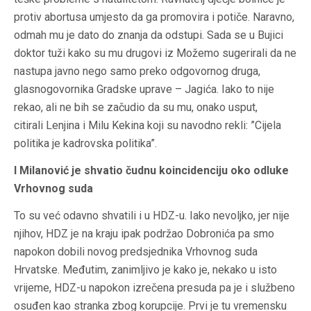
protiv abortusa umjesto da ga promovira i potiče. Naravno,
odmah mu je dato do znanja da odstupi. Sada se u Bujici
doktor tuži kako su mu drugovi iz Možemo sugerirali da ne
nastupa javno nego samo preko odgovornog druga,
glasnogovornika Gradske uprave – Jagića. Iako to nije
rekao, ali ne bih se začudio da su mu, onako usput,
citirali Lenjina i Milu Kekina koji su navodno rekli: ”Cijela
politika je kadrovska politika”.
I Milanović je shvatio čudnu koincidenciju oko odluke
Vrhovnog suda
To su već odavno shvatili i u HDZ-u. Iako nevoljko, jer nije
njihov, HDZ je na kraju ipak podržao Dobronića pa smo
napokon dobili novog predsjednika Vrhovnog suda
Hrvatske. Međutim, zanimljivo je kako je, nekako u isto
vrijeme, HDZ-u napokon izrečena presuda pa je i službeno
osuđen kao stranka zbog korupcije. Prvi je tu vremensku