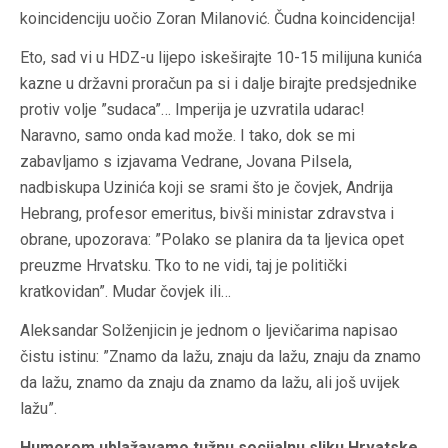
koincidenciju uočio Zoran Milanović. Čudna koincidencija!
Eto, sad vi u HDZ-u lijepo iskeširajte 10-15 milijuna kunića
kazne u državni proračun pa si i dalje birajte predsjednike
protiv volje ”sudaca”… Imperija je uzvratila udarac!
Naravno, samo onda kad može. I tako, dok se mi
zabavljamo s izjavama Vedrane, Jovana Pilsela,
nadbiskupa Uzinića koji se srami što je čovjek, Andrija
Hebrang, profesor emeritus, bivši ministar zdravstva i
obrane, upozorava: ”Polako se planira da ta ljevica opet
preuzme Hrvatsku. Tko to ne vidi, taj je politički
kratkovidan”. Mudar čovjek ili…
Aleksandar Solženjicin je jednom o ljevičarima napisao
čistu istinu: ”Znamo da lažu, znaju da lažu, znaju da znamo
da lažu, znamo da znaju da znamo da lažu, ali još uvijek
lažu”.
Humorom ublažavamo tužnu socijalnu sliku Hrvatske