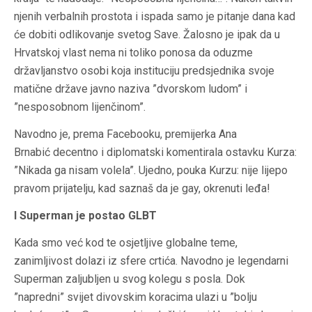
njenih verbalnih prostota i ispada samo je pitanje dana kad
će dobiti odlikovanje svetog Save. Žalosno je ipak da u
Hrvatskoj vlast nema ni toliko ponosa da oduzme
državljanstvo osobi koja instituciju predsjednika svoje
matične države javno naziva ”dvorskom ludom” i
”nesposobnom lijenčinom”.
Navodno je, prema Facebooku, premijerka Ana
Brnabić decentno i diplomatski komentirala ostavku Kurza:
”Nikada ga nisam volela”. Ujedno, pouka Kurzu: nije lijepo
pravom prijatelju, kad saznaš da je gay, okrenuti leđa!
I Superman je postao GLBT
Kada smo već kod te osjetljive globalne teme,
zanimljivost dolazi iz sfere crtića. Navodno je legendarni
Superman zaljubljen u svog kolegu s posla. Dok
”napredni” svijet divovskim koracima ulazi u ”bolju