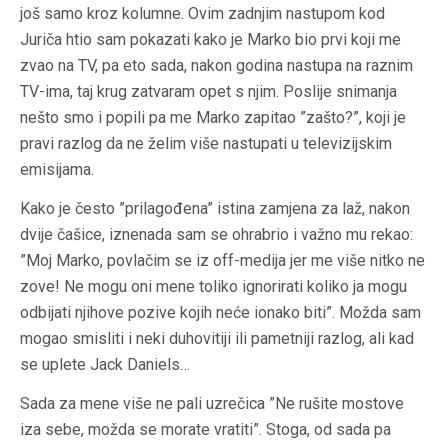
još samo kroz kolumne. Ovim zadnjim nastupom kod
Juriča htio sam pokazati kako je Marko bio prvi koji me
zvao na TV, pa eto sada, nakon godina nastupa na raznim
TV-ima, taj krug zatvaram opet s njim. Poslije snimanja
nešto smo i popili pa me Marko zapitao ”zašto?”, koji je
pravi razlog da ne želim više nastupati u televizijskim
emisijama.
Kako je često ”prilagođena” istina zamjena za laž, nakon
dvije čašice, iznenada sam se ohrabrio i važno mu rekao:
”Moj Marko, povlačim se iz off-medija jer me više nitko ne
zove! Ne mogu oni mene toliko ignorirati koliko ja mogu
odbijati njihove pozive kojih neće ionako biti”. Možda sam
mogao smisliti i neki duhovitiji ili pametniji razlog, ali kad
se uplete Jack Daniels…
Sada za mene više ne pali uzrečica ”Ne rušite mostove
iza sebe, možda se morate vratiti”. Stoga, od sada pa