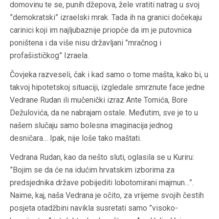
domovinu te se, punih džepova, žele vratiti natrag u svoj
”demokratski” izraelski mrak. Tada ih na granici dočekaju
carinici koji im najljubaznije priopće da im je putovnica
poništena i da više nisu državljani ”mračnog i
profašističkog” Izraela.
Čovjeka razveseli, čak i kad samo o tome mašta, kako bi, u
takvoj hipotetskoj situaciji, izgledale smrznute face jedne
Vedrane Rudan ili mučenički izraz Ante Tomića, Bore
Dežulovića, da ne nabrajam ostale. Međutim, sve je to u
našem slučaju samo bolesna imaginacija jednog
desničara… Ipak, nije loše tako maštati.
Vedrana Rudan, kao da nešto sluti, oglasila se u Kuriru:
”Bojim se da će na idućim hrvatskim izborima za
predsjednika države pobijediti lobotomirani majmun…”.
Naime, kaj, naša Vedrana je očito, za vrijeme svojih čestih
posjeta otadžbini navikla susretati samo ”visoko-