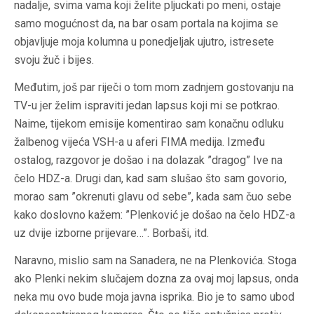
nadalje, svima vama koji želite pljuckati po meni, ostaje
samo mogućnost da, na bar osam portala na kojima se
objavljuje moja kolumna u ponedjeljak ujutro, istresete
svoju žuč i bijes.
Međutim, još par riječi o tom mom zadnjem gostovanju na
TV-u jer želim ispraviti jedan lapsus koji mi se potkrao.
Naime, tijekom emisije komentirao sam konačnu odluku
žalbenog vijeća VSH-a u aferi FIMA medija. Između
ostalog, razgovor je došao i na dolazak ”dragog” Ive na
čelo HDZ-a. Drugi dan, kad sam slušao što sam govorio,
morao sam ”okrenuti glavu od sebe”, kada sam čuo sebe
kako doslovno kažem: ”Plenković je došao na čelo HDZ-a
uz dvije izborne prijevare…”. Borbaši, itd.
Naravno, mislio sam na Sanadera, ne na Plenkovića. Stoga
ako Plenki nekim slučajem dozna za ovaj moj lapsus, onda
neka mu ovo bude moja javna isprika. Bio je to samo ubod