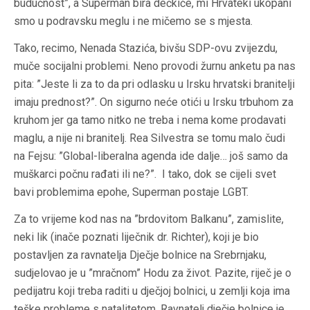
budućnost”, a Superman bira dečkiće, mi Hrvateki ukopani
smo u podravsku meglu i ne mičemo se s mjesta.
Tako, recimo, Nenada Stazića, bivšu SDP-ovu zvijezdu,
muče socijalni problemi. Neno provodi žurnu anketu pa nas
pita: ”Jeste li za to da pri odlasku u Irsku hrvatski branitelji
imaju prednost?”. On sigurno neće otići u Irsku trbuhom za
kruhom jer ga tamo nitko ne treba i nema kome prodavati
maglu, a nije ni branitelj. Rea Silvestra se tomu malo čudi
na Fejsu: ”Global-liberalna agenda ide dalje… još samo da
muškarci počnu rađati ili ne?”. I tako, dok se cijeli svet
bavi problemima epohe, Superman postaje LGBT.
Za to vrijeme kod nas na ”brdovitom Balkanu”, zamislite,
neki lik (inače poznati liječnik dr. Richter), koji je bio
postavljen za ravnatelja Dječje bolnice na Srebrnjaku,
sudjelovao je u ”mračnom” Hodu za život. Pazite, riječ je o
pedijatru koji treba raditi u dječjoj bolnici, u zemlji koja ima
teške probleme s natalitetom. Ravnatelj dječje bolnice je