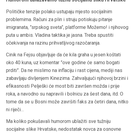
Političke tenzije polako ustupaju mjesto socijalnim
problemima. Računi za plin i struju potiskuju pitanje
imigranata, ”srpskog sveta”, platforme Možemo! i njihovog
puta u ambis. Vladina taktika je jasna. Treba spustiti
očekivanja na razinu prihvatljivog razočaranja.
Cinik na Fejsu objavljuje da će kila graha u jesen koštati
oko 40 kuna, uz komentar ”ove godine će samo bogati
prditi”. Da ne mislimo na inflaciju i rast cijena, mediji nas
zabavljaju divljenjem Kinezima. Zahvaljujući njihovoj brzini i
efikasnosti Pelješki će most biti završen možda i prije
roka, a navodno su napravili i bolnicu za šest dana, itd. O
tome da se u Bosni može završiti faks za četiri dana, nitko
ni riječi…
Ma koliko pokušavali humorom ublažiti sve tužniju
socijalne slike Hrvatske, nedostatak novca za osnovne