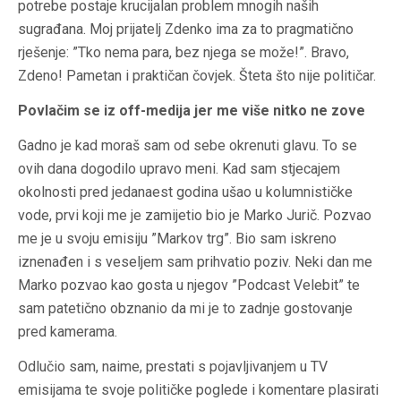
potrebe postaje krucijalan problem mnogih naših
sugrađana. Moj prijatelj Zdenko ima za to pragmatično
rješenje: ”Tko nema para, bez njega se može!”. Bravo,
Zdeno! Pametan i praktičan čovjek. Šteta što nije političar.
Povlačim se iz off-medija jer me više nitko ne zove
Gadno je kad moraš sam od sebe okrenuti glavu. To se
ovih dana dogodilo upravo meni. Kad sam stjecajem
okolnosti pred jedanaest godina ušao u kolumnističke
vode, prvi koji me je zamijetio bio je Marko Jurič. Pozvao
me je u svoju emisiju ”Markov trg”. Bio sam iskreno
iznenađen i s veseljem sam prihvatio poziv. Neki dan me
Marko pozvao kao gosta u njegov ”Podcast Velebit” te
sam patetično obznanio da mi je to zadnje gostovanje
pred kamerama.
Odlučio sam, naime, prestati s pojavljivanjem u TV
emisijama te svoje političke poglede i komentare plasirati