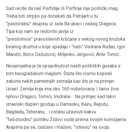
Sad recite da naš Perfidije ili Porfirije nije politički mag.
Treba biti strpljiv pa dočekati da Patrijarh u tu
”pastoralnu” skupinu iz sela Ba ubaci i našeg Drageca.
Tipa koji nam se redovito javlja iz
”prestolnice” pravoslavnih kršćana s nekog novog kružoka
biranog društva u koje spadaju i ”naši” Vedrana Rudan, Igor
Mandić, Boris Dežulović, Miljenko Jergović, Ante Tomić…
Nevjerojatna je ta opsjednutost naših političkih gusaka s
tom beogradskom maglom. Šteta što nismo kopirali
zakone nekih pametnijih zemalja kao što je na primjer
Izrael. Zemlja koja ima oko 160 nobelovaca. I tamo žive
njihovi Drageci, Tomići, Vedrane… Na primjer, kad takvi
izraelski dupleri gostuju u Damasku, Kairu, Bejrutu,
Bagdadu, Teheranu… i ostanu užasnuti kakvu
”fašistoidnu” politiku Židovi vode prema svojim komšijama
Arapima pa se, čašćeni i maženi, ”istresu” na svoju