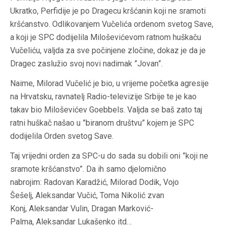
Ukratko, Perfidije je po Dragecu kršćanin koji ne sramoti
kršćanstvo. Odlikovanjem Vučelića ordenom svetog Save,
a koji je SPC dodijelila Miloševićevom ratnom huškaču
Vučeliću, valjda za sve počinjene zločine, dokaz je da je
Dragec zaslužio svoj novi nadimak ”Jovan”.
Naime, Milorad Vučelić je bio, u vrijeme početka agresije
na Hrvatsku, ravnatelj Radio-televizije Srbije te je kao
takav bio Miloševićev Goebbels. Valjda se baš zato taj
ratni huškač našao u ”biranom društvu” kojem je SPC
dodijelila Orden svetog Save.
Taj vrijedni orden za SPC-u do sada su dobili oni ”koji ne
sramote kršćanstvo”. Da ih samo djelomično
nabrojim: Radovan Karadžić, Milorad Dodik, Vojo
Šešelj, Aleksandar Vučić, Toma Nikolić zvan
Konj, Aleksandar Vulin, Dragan Marković-
Palma, Aleksandar Lukašenko itd…