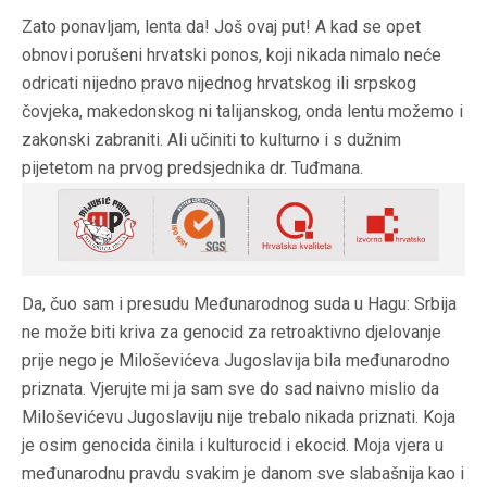
Z
ato ponavljam, lenta da! Još ovaj put! A kad se opet
obnovi porušeni hrvatski ponos, koji nikada nimalo neće
odricati nijedno pravo nijednog hrvatskog ili srpskog
čovjeka, makedonskog ni talijanskog, onda lentu možemo i
zakonski zabraniti. Ali učiniti to kulturno i s dužnim
pijetetom na prvog predsjednika dr. Tuđmana.
D
a, čuo sam i presudu Međunarodnog suda u Hagu: Srbija
ne može biti kriva za genocid za retroaktivno djelovanje
prije nego je Miloševićeva Jugoslavija bila međunarodno
priznata. Vjerujte mi ja sam sve do sad naivno mislio da
Miloševićevu Jugoslaviju nije trebalo nikada priznati. Koja
je osim genocida činila i kulturocid i ekocid. Moja vjera u
međunarodnu pravdu svakim je danom sve slabašnija kao i