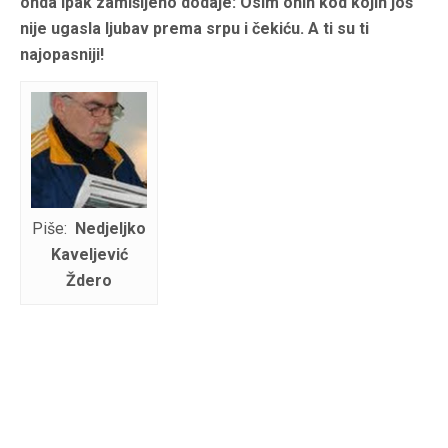
onda ipak zamišljeno dodaje: Osim onih kod kojih još
nije ugasla ljubav prema srpu i čekiću. A ti su ti
najopasniji!
Piše:
Nedjeljko
Kaveljević
Ždero