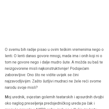
O
svemu bih radije pisao u ovim teškim vremenima nego o
lenti. O lenti danas govore mnogi, mada ima i onih koji ni o
tom ne govore nego i dalje mudro šute. A možda su baš te
neizgovorene misli najkonstruktivnije! Podsjećam
zaboravljive: Ono što ne vidite uvijek se čini
najzavodljivijim. Zašto šutljivi mudraci ne žele reći svome
narodu svoje misli?
M
oj urednik, svjestan golemih teatarskih i apsurdnih dvojbi
oko naglog preseljenja predsjedničkog ureda pa čak i