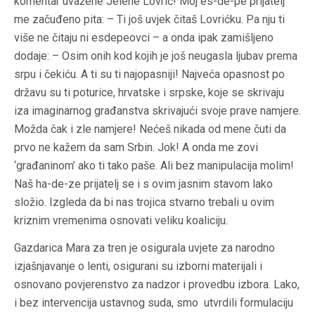
komentar uvažene Jelene Lovrić! Moj es-de-pe prijatelj
me začuđeno pita: – Ti još uvjek čitaš Lovrićku. Pa nju ti
više ne čitaju ni esdepeovci – a onda ipak zamišljeno
dodaje: – Osim onih kod kojih je još neugasla ljubav prema
srpu i čekiću. A ti su ti najopasniji! Najveća opasnost po
državu su ti poturice, hrvatske i srpske, koje se skrivaju
iza imaginarnog građanstva skrivajući svoje prave namjere.
Možda čak i zle namjere! Nećeš nikada od mene čuti da
prvo ne kažem da sam Srbin. Jok! A onda me zovi
‘građaninom’ ako ti tako paše. Ali bez manipulacija molim!
Naš ha-de-ze prijatelj se i s ovim jasnim stavom lako
složio. Izgleda da bi nas trojica stvarno trebali u ovim
kriznim vremenima osnovati veliku koaliciju.
G
azdarica Mara za tren je osigurala uvjete za narodno
izjašnjavanje o lenti, osigurani su izborni materijali i
osnovano povjerenstvo za nadzor i provedbu izbora. Lako,
i bez intervencija ustavnog suda, smo utvrdili formulaciju