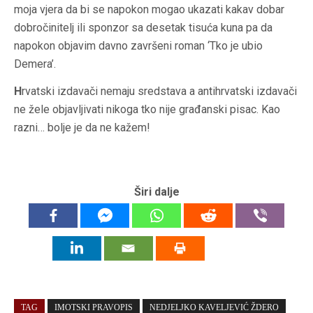
moja vjera da bi se napokon mogao ukazati kakav dobar
dobročinitelj ili sponzor sa desetak tisuća kuna pa da
napokon objavim davno završeni roman ‘Tko je ubio
Demera’.
H
rvatski izdavači nemaju sredstava a antihrvatski izdavači
ne žele objavljivati nikoga tko nije građanski pisac. Kao
razni… bolje je da ne kažem!
Širi dalje
TAG
IMOTSKI PRAVOPIS
NEDJELJKO KAVELJEVIĆ ŽDERO