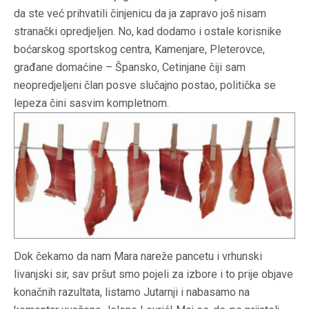
da ste već prihvatili činjenicu da ja zapravo još nisam
stranački opredjeljen. No, kad dodamo i ostale korisnike
boćarskog sportskog centra, Kamenjare, Pleterovce,
građane domaćine – Špansko, Cetinjane čiji sam
neopredjeljeni član posve slučajno postao, politička se
lepeza čini sasvim kompletnom.
D
ok čekamo da nam Mara nareže pancetu i vrhunski
livanjski sir, sav pršut smo pojeli za izbore i to prije objave
konačnih razultata, listamo Jutarnji i nabasamo na