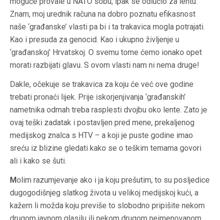
moguće provale u NATO sobu, ipak se odlučio za lentu.
Znam, moj urednik računa na dobro poznatu efikasnost
naše ‘građanske’ vlasti pa bi i ta trakavica mogla potrajati.
Kao i presuda za genocid. Kao i ukupno življenje u
‘građanskoj’ Hrvatskoj. O svemu tome ćemo ionako opet
morati razbijati glavu. S ovom vlasti nam ni nema druge!
D
akle, očekuje se trakavica za koju će već ove godine
trebati pronaći lijek. Prije iskorjenjivanja ‘građanskih’
nametnika odmah treba rasplesti dvojbu oko lente. Zato je
ovaj teški zadatak i postavljen pred mene, prekaljenog
medijskog znalca s HTV – a koji je puste godine imao
sreću iz blizine gledati kako se o teškim temama govori
ali i kako se šuti.
M
olim razumjevanje ako i ja koju prešutim, to su posljedice
dugogodišnjeg slatkog života u velikoj medijskoj kući, a
kažem li možda koju previše to slobodno pripišite nekom
drugom javnom glasilu ili nekom drugom neimenovanom