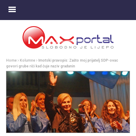
Home
Kolumne
Imotski pravopis: Zašto moj prijatelj SDP-ovac
govori grube riči kad čuje naziv građanin