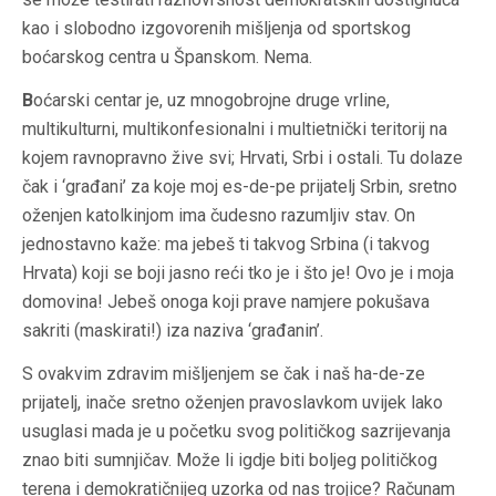
kao i slobodno izgovorenih mišljenja od sportskog
boćarskog centra u Španskom. Nema.
B
oćarski centar je, uz mnogobrojne druge vrline,
multikulturni, multikonfesionalni i multietnički teritorij na
kojem ravnopravno žive svi; Hrvati, Srbi i ostali. Tu dolaze
čak i ‘građani’ za koje moj es-de-pe prijatelj Srbin, sretno
oženjen katolkinjom ima čudesno razumljiv stav. On
jednostavno kaže: ma jebeš ti takvog Srbina (i takvog
Hrvata) koji se boji jasno reći tko je i što je! Ovo je i moja
domovina! Jebeš onoga koji prave namjere pokušava
sakriti (maskirati!) iza naziva ‘građanin’.
S
ovakvim zdravim mišljenjem se čak i naš ha-de-ze
prijatelj, inače sretno oženjen pravoslavkom uvijek lako
usuglasi mada je u početku svog političkog sazrijevanja
znao biti sumnjičav. Može li igdje biti boljeg političkog
terena i demokratičnijeg uzorka od nas trojice? Računam