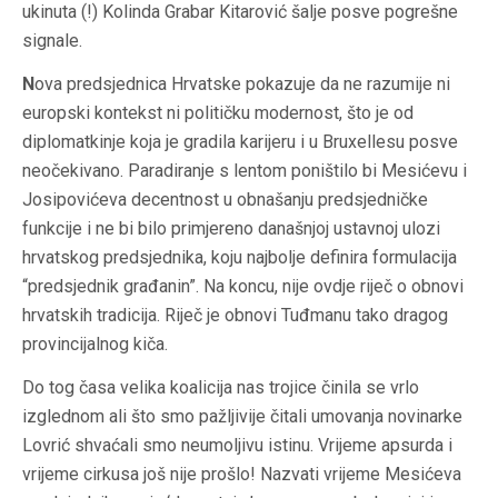
ukinuta (!) Kolinda Grabar Kitarović šalje posve pogrešne
signale.
N
ova predsjednica Hrvatske pokazuje da ne razumije ni
europski kontekst ni političku modernost, što je od
diplomatkinje koja je gradila karijeru i u Bruxellesu posve
neočekivano. Paradiranje s lentom poništilo bi Mesićevu i
Josipovićeva decentnost u obnašanju predsjedničke
funkcije i ne bi bilo primjereno današnjoj ustavnoj ulozi
hrvatskog predsjednika, koju najbolje definira formulacija
“predsjednik građanin”. Na koncu, nije ovdje riječ o obnovi
hrvatskih tradicija. Riječ je obnovi Tuđmanu tako dragog
provincijalnog kiča.
D
o tog časa velika koalicija nas trojice činila se vrlo
izglednom ali što smo pažljivije čitali umovanja novinarke
Lovrić shvaćali smo neumoljivu istinu. Vrijeme apsurda i
vrijeme cirkusa još nije prošlo! Nazvati vrijeme Mesićeva