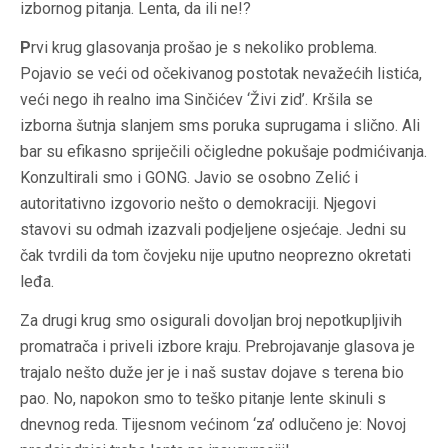
izbornog pitanja. Lenta, da ili ne!?
P
rvi krug glasovanja prošao je s nekoliko problema.
Pojavio se veći od očekivanog postotak nevažećih listića,
veći nego ih realno ima Sinčićev ‘Živi zid’. Kršila se
izborna šutnja slanjem sms poruka suprugama i slično. Ali
bar su efikasno spriječili očigledne pokušaje podmićivanja.
Konzultirali smo i GONG. Javio se osobno Zelić i
autoritativno izgovorio nešto o demokraciji. Njegovi
stavovi su odmah izazvali podjeljene osjećaje. Jedni su
čak tvrdili da tom čovjeku nije uputno neoprezno okretati
leđa.
Z
a drugi krug smo osigurali dovoljan broj nepotkupljivih
promatrača i priveli izbore kraju. Prebrojavanje glasova je
trajalo nešto duže jer je i naš sustav dojave s terena bio
pao. No, napokon smo to teško pitanje lente skinuli s
dnevnog reda. Tijesnom većinom ‘za’ odlučeno je: Novoj