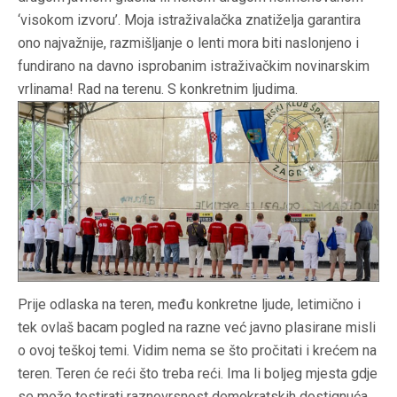
‘visokom izvoru’. Moja istraživalačka znatiželja garantira
ono najvažnije, razmišljanje o lenti mora biti naslonjeno i
fundirano na davno isprobanim istraživačkim novinarskim
vrlinama! Rad na terenu. S konkretnim ljudima.
P
rije odlaska na teren, među konkretne ljude, letimično i
tek ovlaš bacam pogled na razne već javno plasirane misli
o ovoj teškoj temi. Vidim nema se što pročitati i krećem na
teren. Teren će reći što treba reći. Ima li boljeg mjesta gdje
se može testirati raznovrsnost demokratskih dostignuća