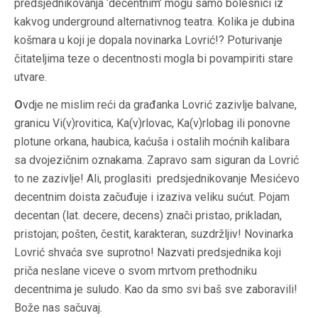
predsjednikovanja ‘decentnim’ mogu samo bolesnici iz
kakvog underground alternativnog teatra. Kolika je dubina
košmara u koji je dopala novinarka Lovrić!? Poturivanje
čitateljima teze o
decentnosti
mogla bi povampiriti stare
utvare.
O
vdje ne mislim reći da građanka Lovrić zazivlje balvane,
granicu Vi(v)rovitica, Ka(v)rlovac, Ka(v)rlobag ili ponovne
plotune orkana, haubica, kaćuša i ostalih moćnih kalibara
sa dvojezičnim oznakama. Zapravo sam siguran da Lovrić
to ne zazivlje! Ali, proglasiti predsjednikovanje Mesićevo
decentnim doista začuđuje i izaziva veliku sućut. Pojam
decentan (lat. decere, decens) znači pristao, prikladan,
pristojan; pošten, čestit, karakteran, suzdržljiv! Novinarka
Lovrić shvaća sve suprotno! Nazvati predsjednika koji
priča
neslane viceve
o svom mrtvom prethodniku
decentnima je suludo. Kao da smo svi baš sve zaboravili!
Bože nas sačuvaj.