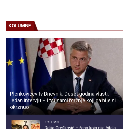
KOLUMNE
Plenkovićev tv Dnevnik: Deset godina vlasti,
jedan intervju – i tsunami mržnje koji ga nije ni
okrznuo
KOLUMNE
Dalija Orešković – žena koja nije čitala