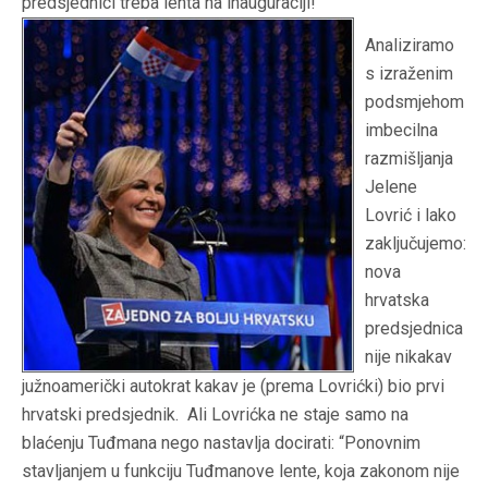
predsjednici treba lenta na inauguraciji!
A
naliziramo
s izraženim
podsmjehom
imbecilna
razmišljanja
Jelene
Lovrić i lako
zaključujemo:
nova
hrvatska
predsjednica
nije nikakav
južnoamerički autokrat kakav je (prema Lovrićki) bio prvi
hrvatski predsjednik. Ali Lovrićka ne staje samo na
blaćenju Tuđmana nego nastavlja docirati: “Ponovnim
stavljanjem u funkciju Tuđmanove lente, koja zakonom nije