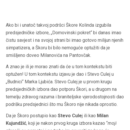
Ako bi i unatoč takvoj podršci Škore Kolinda izgubila
predsjedničke izbore, „Domovinski pokret“ bi danas imao
čistu savjest i na svojoj strani bi imao gotovo milijun njenih
simpatizera, a Škoru bi bilo nemoguće optužiti da je
smišljeno doveo Milanovića na Pantovčak.
A znao je ili je morao znati da će u tom kontekstu biti
optužen! U tom kontekstu izjavu je dao i Stevo Culej u
„Budnici“ Marka Ljubića. Stevo Culej je u prvom krugu
predsjedničkih izbora dao potporu Škori, a u drugom na
temelju zdravog razuma i braniteljske vjerodostojnosti dao
podršku predsjednici što mu Škoro nije nikada oprostio.
Da je Škoro postupio kao
Stevo Cule
j ili kao
Milan
Kujundžić
, koji je nakon prvog kruga izbora kazao “
moji