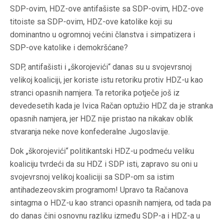
SDP-ovim, HDZ-ove antifašiste sa SDP-ovim, HDZ-ove
titoiste sa SDP-ovim, HDZ-ove katolike koji su
dominantno u ogromnoj većini članstva i simpatizera i
SDP-ove katolike i demokršćane?
SDP, antifašisti i „škorojevići“ danas su u svojevrsnoj
velikoj koaliciji, jer koriste istu retoriku protiv HDZ-u kao
stranci opasnih namjera. Ta retorika potječe još iz
devedesetih kada je Ivica Račan optužio HDZ da je stranka
opasnih namjera, jer HDZ nije pristao na nikakav oblik
stvaranja neke nove konfederalne Jugoslavije.
Dok „škorojevići“ politikantski HDZ-u podmeću veliku
koaliciju tvrdeći da su HDZ i SDP isti, zapravo su oni u
svojevrsnoj velikoj koaliciji sa SDP-om sa istim
antihadezeovskim programom! Upravo ta Račanova
sintagma o HDZ-u kao stranci opasnih namjera, od tada pa
do danas čini osnovnu razliku između SDP-a i HDZ-a u