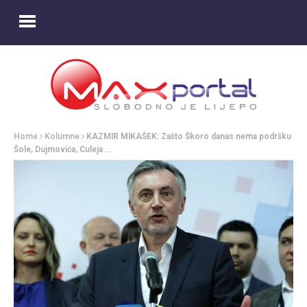
Home
Kolumne
KAZMIR MIKAŠEK: Zašto Škoro danas nema podršku
Šole, Dujmovića, Culeja …