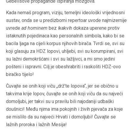
Gebellsove propagande ispiranja mozgova.
Kada nemaš program, viziju, temeljni ideološki vrijednosni
sustav, onda se u predizborni repertoar uvode najmizernije
uvrede
ad hominem
bez ikakvih dokaza uperene protiv
istaknutih pojedinaca kao personalnih simbola, kako bi se
bacila ljaga na cijeli korpus njihovih birača. Tvrdi se, svi su
koji glasuju za HDZ lopovi, uhljebi, svi su korumpirani, svi
su lažni demokršćani i svi su lažljivci, a mi smo jedini
pošteni i ispravni. Cilj je obeshrabriti i raskoliti HDZ-ovo
biračko tijelo!
Čuvajte se onih koji viču „drž’te lopova“, jer se obično u
takvima krije lopov, čuvajte se onih koji viču da su najveći
domoljubi, jer takvi su u pravilu bili najodaniji udbaški
doušnici! Među njima ima pokojnih i živih pjevača za koje
se mislilo da su najveći Hrvati i domoljubi! Čuvajte se
lažnih proroka i lažnih Mesija!