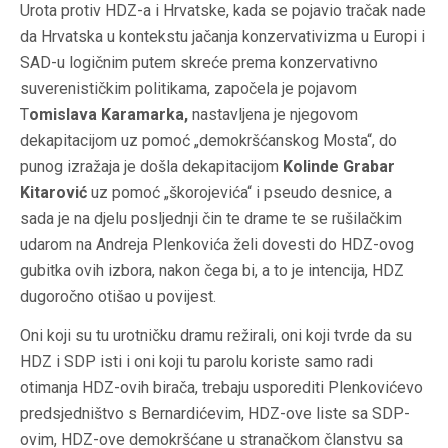
Urota protiv HDZ-a i Hrvatske, kada se pojavio tračak nade
da Hrvatska u kontekstu jačanja konzervativizma u Europi i
SAD-u logičnim putem skreće prema konzervativno
suverenističkim politikama, započela je pojavom
T
omislava Karamarka,
nastavljena je njegovom
dekapitacijom uz pomoć „demokršćanskog Mosta“, do
punog izražaja je došla dekapitacijom
Kolinde Grabar
Kitarović
uz pomoć „škorojevića“ i pseudo desnice, a
sada je na djelu posljednji čin te drame te se rušilačkim
udarom na Andreja Plenkovića želi dovesti do HDZ-ovog
gubitka ovih izbora, nakon čega bi, a to je intencija, HDZ
dugoročno otišao u povijest.
Oni koji su tu urotničku dramu režirali, oni koji tvrde da su
HDZ i SDP isti i oni koji tu parolu koriste samo radi
otimanja HDZ-ovih birača, trebaju usporediti Plenkovićevo
predsjedništvo s Bernardićevim, HDZ-ove liste sa SDP-
ovim, HDZ-ove demokršćane u stranačkom članstvu sa