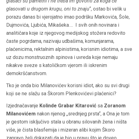
glasači su pametni i ne treba im govoriti za koga će
glasovati u drugom krugu, oni to znaju
“, ostao bi velik u
porazu danas bi vjerojatno imao podršku Markovića, Šole,
Dujmovića, Ljubića, Mikašeka…. I svih onih novinara i
analitičara koje iz njegovog medijskog stožera redovito
časte pogrdama, nazivaju udbašima, komunjarama,
plaćenicima, rektalnim alpinistima, korisnim idiotima, a sve
uz dozu monstruoznih spinova i uvreda koje nemaju
nikakve sveze s katoličkom vjerom ili iskrenim
demokršćanstvom.
Tko je onda bio Milanovićev korisni idiot, ako su svi drugi
koji se ne slažu sa Škorom Plenkovićevi plaćenici?
Izjednačavanje
Kolinde Grabar Kitarović
sa
Zoranom
Milanovićem
nakon njenog „srednjeg prsta“, a Ona je tom
je gestom isključivo stala u obranu silovanih žena i ništa
više, je čista blasfemija i mizeran alibi kojim Škoro
zapravo želi dokazati da je bio u pravu što je doveo