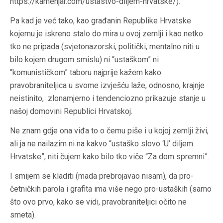
https://kamenjar.com/ustastvo-diljem-hrvatske/).
Pa kad je već tako, kao građanin Republike Hrvatske
kojemu je iskreno stalo do mira u ovoj zemlji i kao netko
tko ne pripada (svjetonazorski, politički, mentalno niti u
bilo kojem drugom smislu) ni “ustaškom” ni
“komunističkom” taboru najprije kažem kako
pravobraniteljica u svome izvješću
laže, odnosno, krajnje
neistinito, zlonamjerno i tendenciozno prikazuje stanje u
našoj domovini Republici Hrvatskoj.
Ne znam gdje ona viđa to o čemu piše i u kojoj zemlji živi,
ali ja
ne nailazim ni na kakvo “ustaško slovo ‘U’ diljem
Hrvatske”, niti čujem kako bilo tko viče “Za dom spremni”.
I smijem se kladiti (mada prebrojavao nisam), da pro-
četničkih parola i grafita ima više nego pro-ustaških (samo
što ovo prvo, kako se vidi, pravobraniteljici očito ne
smeta).