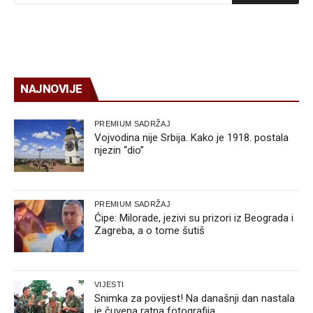
NAJNOVIJE
PREMIUM SADRŽAJ
Vojvodina nije Srbija. Kako je 1918. postala
njezin “dio”
PREMIUM SADRŽAJ
Ćipe: Milorade, jezivi su prizori iz Beograda i
Zagreba, a o tome šutiš
VIJESTI
Snimka za povijest! Na današnji dan nastala
je čuvena ratna fotografija