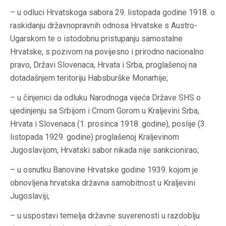
– u odluci Hrvatskoga sabora 29. listopada godine 1918. o
raskidanju državnopravnih odnosa Hrvatske s Austro-
Ugarskom te o istodobnu pristupanju samostalne
Hrvatske, s pozivom na povijesno i prirodno nacionalno
pravo, Državi Slovenaca, Hrvata i Srba, proglašenoj na
dotadašnjem teritoriju Habsburške Monarhije;
– u činjenici da odluku Narodnoga vijeća Države SHS o
ujedinjenju sa Srbijom i Crnom Gorom u Kraljevini Srba,
Hrvata i Slovenaca (1. prosinca 1918. godine), poslije (3.
listopada 1929. godine) proglašenoj Kraljevinom
Jugoslavijom, Hrvatski sabor nikada nije sankcionirao;
– u osnutku Banovine Hrvatske godine 1939. kojom je
obnovljena hrvatska državna samobitnost u Kraljevini
Jugoslaviji;
– u uspostavi temelja državne suverenosti u razdoblju