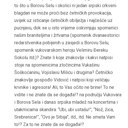
to što u Borovu Selu i okolici ni jedan srpski crkveni
blagdan ne može proći bez četničkih provokacija,
uvijek uz isticanje četničkih obilježja i najčešće uz
pucnjavu, dok se u isto vrijeme oskvrnjuju spomenici
našim braniteljima i žrtvama (spomenik dvanaestorici
redarstvenika pobijenih u zasjedi u Borovu Selu,
spomenik vukovarskom heroju Velimiru Đereku
Sokolu itd.)? Znate li koje znakovlje i kakvi natpisi
stoje na spomenicima zločincima Vukašinu
Šoškoćaninu, Vojislavu Miliću i drugima? Četničko
znakovlje gospođo Vidović i natpisi koji veličaju
krvnike i agresora! Ali, to Vas očito ne brine! To ne
vidite i ne znate da se događa!? na području Vukovara
i Borova Sela i danas srpska mladež na koncertima i
utakmicama skandira: “Ubi, ubi ustašu!”, “Nož, žica,
Srebrenica!”, “Ovo je Srbija”, itd., itd. Ne smeta Vam
to!? Za to ne znate da se događa!?