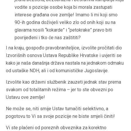
vodite s pozicije osobe koja bi morala zastupati
interese građana ove zemlje! Imamo li mi koji smo
90-ih godina doživjeli veliko zlo od onih koji su na
glavama nosili “kokarde” i “petokrake” pravo biti
povrijeđeni i tko će nas zaštititi?
I na kraju, gospođo pravobraniteljice, izvolite pročitati dio
Izvorišnih osnova Ustava Republike Hrvatske i uvjeriti se
kako je naša današnja država nastala na jednakom odmaku
od ustaške NDH, ali i od komunističke Jugoslavije.
Izvolite kao državni službenik zauzeti jednak stav prema
svakom od totalitarnih režima – jer to ste obvezni po
Ustavu ove zemlje!
Ne može se, niti smije Ustav tumačiti selektivno, a
pogotovu to Vi sa svoje pozicije ne biste smjeli činiti!
Vi ste plaćeni od poreznih obveznika za korektno