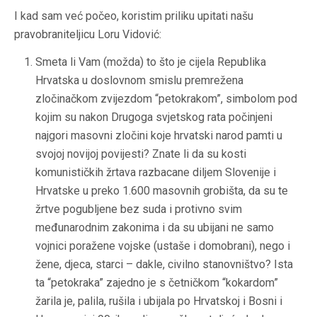
I kad sam već počeo, koristim priliku upitati našu
pravobraniteljicu
Loru Vidović
:
Smeta li Vam (možda) to što je cijela Republika
Hrvatska u doslovnom smislu premrežena
zločinačkom zvijezdom “petokrakom”, simbolom pod
kojim su nakon Drugoga svjetskog rata počinjeni
najgori masovni zločini koje hrvatski narod pamti u
svojoj novijoj povijesti?
Znate li da su kosti
komunističkih žrtava razbacane diljem Slovenije i
Hrvatske u preko 1.600 masovnih grobišta, da su te
žrtve pogubljene bez suda i protivno svim
međunarodnim zakonima i da su ubijani ne samo
vojnici poražene vojske (ustaše i domobrani), nego i
žene, djeca, starci – dakle, civilno stanovništvo? Ista
ta “petokraka” zajedno je s četničkom “kokardom”
žarila je, palila, rušila i ubijala po Hrvatskoj i Bosni i