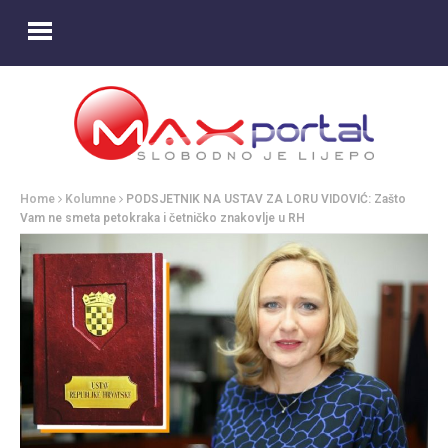
Home
Kolumne
PODSJETNIK NA USTAV ZA LORU VIDOVIĆ: Zašto
Vam ne smeta petokraka i četničko znakovlje u RH