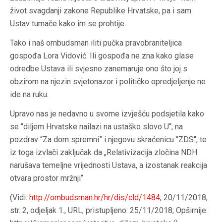
život svagdanji zakone Republike Hrvatske, pa i sam
Ustav tumače kako im se prohtije.
Tako i naš ombudsman iliti pučka pravobraniteljica
gospođa Lora Vidović. Ili gospođa ne zna kako glase
odredbe Ustava ili svjesno zanemaruje ono što joj s
obzirom na njezin svjetonazor i političko opredjeljenje ne
ide na ruku.
Upravo nas je nedavno u svome izvješću podsjetila kako
se “
diljem Hrvatske nailazi na ustaško slovo U
“, na
pozdrav “
Za dom spremni
” i njegovu skraćenicu “
ZDS
“, te
iz toga izvlači zaključak da
„
Relativizacija zločina NDH
narušava temeljne vrijednosti Ustava, a izostanak reakcija
otvara prostor mržnji
“
(Vidi:
http://ombudsman.hr/hr/dis/cld/1484
; 20/11/2018,
str. 2, odjeljak 1., URL; pristupljeno: 25/11/2018; Opširnije: