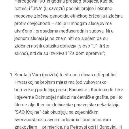
Hercegovini 90-ih godina prošlog stoljeća, kad su
četnici i “JNA” (u savezu) počinili brojne i okrutne
masovne zločine genocida, etničkog čišćenja i zločina
protiv čovječnosti – što je u mnogim slučajevima
utvrđeno i presudama međunarodnih sudova. Ni u
jednom slučaju ja ne znam niti se sjećam da su
zločinci nosili ustaška obilježja (slovo “U” ili što
slično), niti da su izvikivali “Za dom spremni”;
Smeta li Vam (možda) to što se i danas u Republici
Hrvatskoj na brojnim mjestima (od vukovarsko-
borovskog područja, preko Banovine i Korduna do Like
i sjeverne Dalmacije) nailazi na četničke grafite, pa i to
što se sljedbenici zločinačke paravojske nekadašnje
“SAO Krajine” čak okupljaju na zajedničkim
svečanostima u svojim odorama i pod četničkim
znakovljem – primjerice, na Petrovoj gori i Banovini, ili