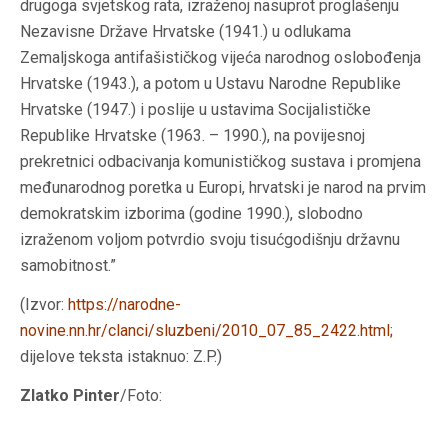
drugoga svjetskog rata, izraženoj
nasuprot proglašenju
Nezavisne Države Hrvatske (1941.)
u odlukama
Zemaljskoga antifašističkog vijeća narodnog oslobođenja
Hrvatske (1943.), a potom u Ustavu Narodne Republike
Hrvatske (1947.) i poslije u ustavima Socijalističke
Republike Hrvatske (1963. – 1990.),
na povijesnoj
prekretnici odbacivanja komunističkog sustava
i promjena
međunarodnog poretka u Europi, hrvatski je narod na prvim
demokratskim izborima (godine 1990.), slobodno
izraženom voljom potvrdio svoju tisućgodišnju državnu
samobitnost.”
(Izvor:
https://narodne-
novine.nn.hr/clanci/sluzbeni/2010_07_85_2422.html
;
dijelove teksta istaknuo: Z.P.)
Zlatko Pinter
/Foto: