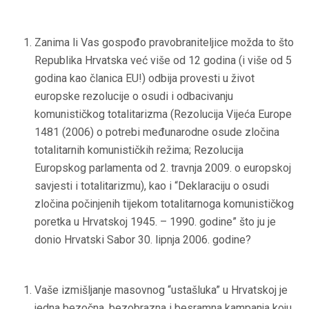
Zanima li Vas gospođo pravobraniteljice možda to što
Republika Hrvatska već više od 12 godina (i više od 5
godina kao članica EU!) odbija provesti u život
europske rezolucije o osudi i odbacivanju
komunističkog totalitarizma (
Rezolucija Vijeća Europe
1481 (2006) o potrebi međunarodne osude zločina
totalitarnih komunističkih režima;
Rezolucija
Europskog parlamenta od 2. travnja 2009. o europskoj
savjesti i totalitarizmu), kao i “
Deklaraciju o osudi
zločina počinjenih tijekom totalitarnoga komunističkog
poretka u Hrvatskoj 1945. – 1990. godine” što ju je
donio Hrvatski Sabor 30. lipnja 2006. godine?
Vaše izmišljanje masovnog “ustašluka” u Hrvatskoj je
jedna bezočna, bezobrazna i besramna kampanja koju