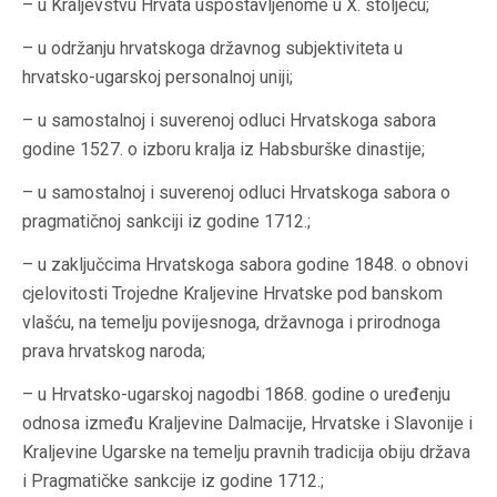
– u Kraljevstvu Hrvata uspostavljenome u X. stoljeću;
– u održanju hrvatskoga državnog subjektiviteta u
hrvatsko-ugarskoj personalnoj uniji;
– u samostalnoj i suverenoj odluci Hrvatskoga sabora
godine 1527. o izboru kralja iz Habsburške dinastije;
– u samostalnoj i suverenoj odluci Hrvatskoga sabora o
pragmatičnoj sankciji iz godine 1712.;
– u zaključcima Hrvatskoga sabora godine 1848. o obnovi
cjelovitosti Trojedne Kraljevine Hrvatske pod banskom
vlašću, na temelju povijesnoga, državnoga i prirodnoga
prava hrvatskog naroda;
– u Hrvatsko-ugarskoj nagodbi 1868. godine o uređenju
odnosa između Kraljevine Dalmacije, Hrvatske i Slavonije i
Kraljevine Ugarske na temelju pravnih tradicija obiju država
i Pragmatičke sankcije iz godine 1712.;