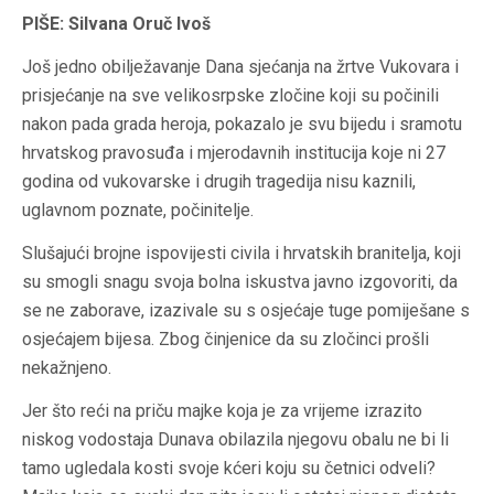
PIŠE: Silvana Oruč Ivoš
Još jedno obilježavanje
Dana sjećanja na žrtve Vukovara
i
prisjećanje na sve velikosrpske zločine koji su počinili
nakon pada grada heroja, pokazalo je svu bijedu i sramotu
hrvatskog pravosuđa i mjerodavnih institucija koje ni 27
godina od vukovarske i drugih tragedija nisu kaznili,
uglavnom poznate, počinitelje.
Slušajući brojne ispovijesti civila i hrvatskih branitelja, koji
su smogli snagu svoja bolna iskustva javno izgovoriti, da
se ne zaborave, izazivale su s osjećaje tuge pomiješane s
osjećajem bijesa. Zbog činjenice da su zločinci prošli
nekažnjeno.
Jer što reći na priču majke koja je za vrijeme izrazito
niskog vodostaja Dunava obilazila njegovu obalu ne bi li
tamo ugledala kosti svoje kćeri koju su četnici odveli?