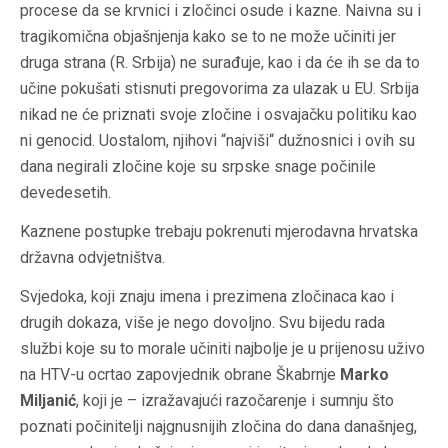
procese da se krvnici i zločinci osude i kazne. Naivna su i
tragikomična objašnjenja kako se to ne može učiniti jer
druga strana (R. Srbija) ne surađuje, kao i da će ih se da to
učine pokušati stisnuti pregovorima za ulazak u EU. Srbija
nikad ne će priznati svoje zločine i osvajačku politiku kao
ni genocid. Uostalom, njihovi “najviši“ dužnosnici i ovih su
dana negirali zločine koje su srpske snage počinile
devedesetih.
Kaznene postupke trebaju pokrenuti mjerodavna hrvatska
državna odvjetništva.
Svjedoka, koji znaju imena i prezimena zločinaca kao i
drugih dokaza, više je nego dovoljno. Svu bijedu rada
službi koje su to morale učiniti najbolje je u prijenosu uživo
na HTV-u ocrtao zapovjednik obrane Škabrnje
Marko
Miljanić
, koji je – izražavajući razočarenje i sumnju što
poznati počinitelji najgnusnijih zločina do dana današnjeg,