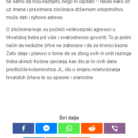
ne samo da nisu kažnjeni, nego ni ispitani – rekao kako on
uz imena i prezimena zločinaca državnom odvjetništvu
može dati i njihove adrese.
O zločinima koje su počinili velikosrpski agresori u
Hrvatskoj treba još više i svakodnevno govoriti. To je jedini
način da nedužne žrtve ne zaborave i da se krvnici kazne.
Zato ideje i planovi o tome da se zbog ovih ili onih razloga
treba ukinuti
Kolona sjećanja,
kao što je to ovih dana
predložila kolumnistica JL, idu u smjeru relativiziranja
hrvatskih žrtava te su opasne i sramotne.
Širi dalje