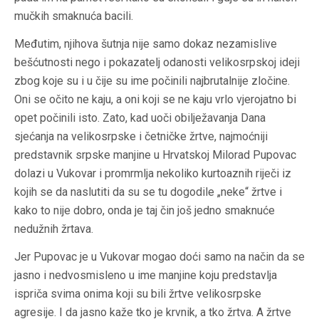
mučkih smaknuća bacili.
Međutim, njihova šutnja nije samo dokaz nezamislive
bešćutnosti nego i pokazatelj odanosti velikosrpskoj ideji
zbog koje su i u čije su ime počinili najbrutalnije zločine.
Oni se očito ne kaju, a oni koji se ne kaju vrlo vjerojatno bi
opet počinili isto. Zato, kad uoči obilježavanja Dana
sjećanja na velikosrpske i četničke žrtve, najmoćniji
predstavnik srpske manjine u Hrvatskoj Milorad Pupovac
dolazi u Vukovar i promrmlja nekoliko kurtoaznih riječi iz
kojih se da naslutiti da su se tu dogodile „neke“ žrtve i
kako to nije dobro, onda je taj čin još jedno smaknuće
nedužnih žrtava.
Jer Pupovac je u Vukovar mogao doći samo na način da se
jasno i nedvosmisleno u ime manjine koju predstavlja
ispriča svima onima koji su bili žrtve velikosrpske
agresije. I da jasno kaže tko je krvnik, a tko žrtva. A žrtve