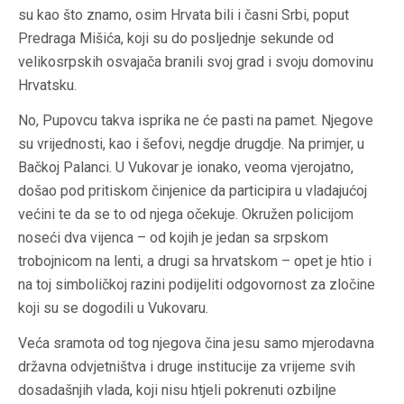
su kao što znamo, osim Hrvata bili i časni Srbi, poput
Predraga Mišića, koji su do posljednje sekunde od
velikosrpskih osvajača branili svoj grad i svoju domovinu
Hrvatsku.
No, Pupovcu takva isprika ne će pasti na pamet. Njegove
su vrijednosti, kao i šefovi, negdje drugdje. Na primjer, u
Bačkoj Palanci. U Vukovar je ionako, veoma vjerojatno,
došao pod pritiskom činjenice da participira u vladajućoj
većini te da se to od njega očekuje. Okružen policijom
noseći dva vijenca – od kojih je jedan sa srpskom
trobojnicom na lenti, a drugi sa hrvatskom – opet je htio i
na toj simboličkoj razini podijeliti odgovornost za zločine
koji su se dogodili u Vukovaru.
Veća sramota od tog njegova čina jesu samo mjerodavna
državna odvjetništva i druge institucije za vrijeme svih
dosadašnjih vlada, koji nisu htjeli pokrenuti ozbiljne