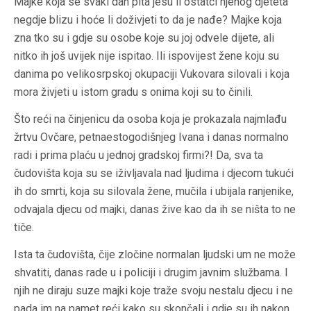
Majke koja se svaki dan pita jesu li ostatci njenog djeteta
negdje blizu i hoće li doživjeti to da je nađe? Majke koja
zna tko su i gdje su osobe koje su joj odvele dijete, ali
nitko ih još uvijek nije ispitao. Ili ispovijest žene koju su
danima po velikosrpskoj okupaciji Vukovara silovali i koja
mora živjeti u istom gradu s onima koji su to činili.
Što reći na činjenicu da osoba koja je prokazala najmlađu
žrtvu Ovčare, petnaestogodišnjeg Ivana i danas normalno
radi i prima plaću u jednoj gradskoj firmi?! Da, sva ta
čudovišta koja su se iživljavala nad ljudima i djecom tukući
ih do smrti, koja su silovala žene, mučila i ubijala ranjenike,
odvajala djecu od majki, danas žive kao da ih se ništa to ne
tiče.
Ista ta čudovišta, čije zločine normalan ljudski um ne može
shvatiti, danas rade u i policiji i drugim javnim službama. I
njih ne diraju suze majki koje traže svoju nestalu djecu i ne
pada im na pamet reći kako su skončali i gdje su ih nakon