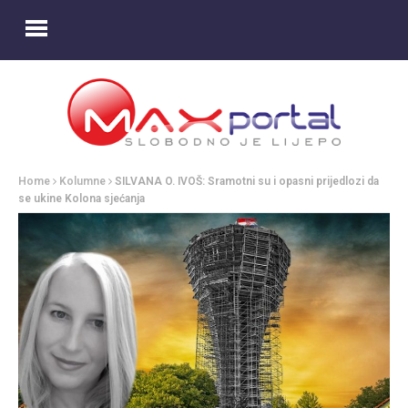
Home
Kolumne
SILVANA O. IVOŠ: Sramotni su i opasni prijedlozi da
se ukine Kolona sjećanja