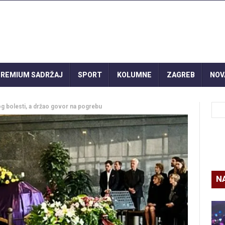
REMIUM SADRŽAJ
SPORT
KOLUMNE
ZAGREB
NOV
g bolesti, a držao govor na pogrebu
N