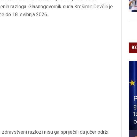
nih razloga. Glasnogovornik suda Krešimir Devčić je
ne do 18. svibnja 2026.
K
P
g
t
o
zdravstveni razlozi nisu ga spriječili da jučer održi