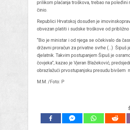
prilikom plaćanja troškova, trebao na poleđini r
činio.
Republici Hrvatskoj dosuđen je imovinskopravn
obvezan platiti i sudske troškove od približno
“Bio je ministar i od njega se očekivalo da čas
državni proračun za privatne svrhe (…) Šipuš 
djelatnik. Takvim postupanjem Šipuš je osramot
čovjeka”, kazao je Vjeran Blažeković, predsj
obrazlažući prvostupanjsku presudu bivšem mi
M.M. /Foto: P