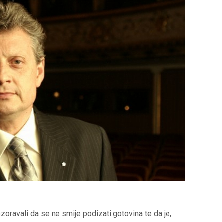
zoravali da se ne smije podizati gotovina te da je,