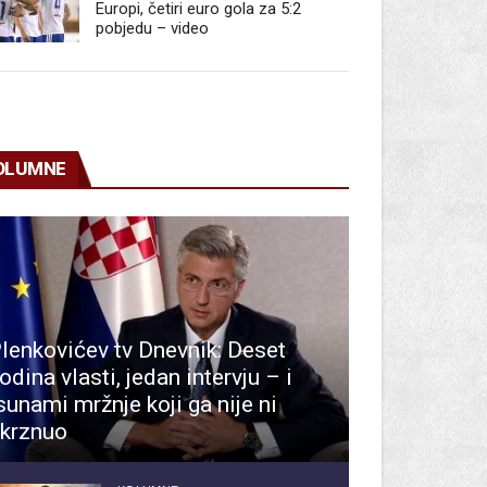
Europi, četiri euro gola za 5:2
pobjedu – video
OLUMNE
lenkovićev tv Dnevnik: Deset
odina vlasti, jedan intervju – i
sunami mržnje koji ga nije ni
krznuo