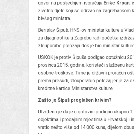
govor na posljednjem ispraćaju
Erike Krpan
, 
životno djelo koji se održao na zagrebačkom k
bivšeg ministra.
Berislav Šipuš, HNS-ov ministar kulture u Vladi
za dijagnostiku u Zagrebu radi početka izdrž
zlouporabe položaja dok je bio ministar kultur
USKOK je protiv Šipuša podigao optužnicu 2017
prosinca 2015. godine, koristeći službenu kart
osobne troškove. Time je državni proračun ošte
prema presudi, zlouporabio položaj jer je za 
kreditne kartice Ministarstva kulture.
Zašto je Šipuš proglašen krivim?
Utvrđeno je da je u gotovini podigao ukupno 17
objektima i prodajnim mjestima u Hrvatskoj i
vratio nešto više od 14.000 kuna, dijelom obu