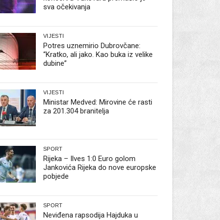
sva očekivanja
VIJESTI
Potres uznemirio Dubrovčane:
“Kratko, ali jako. Kao buka iz velike
dubine”
VIJESTI
Ministar Medved: Mirovine će rasti
za 201.304 branitelja
SPORT
Rijeka – Ilves 1:0 Euro golom
Jankovića Rijeka do nove europske
pobjede
SPORT
Neviđena rapsodija Hajduka u