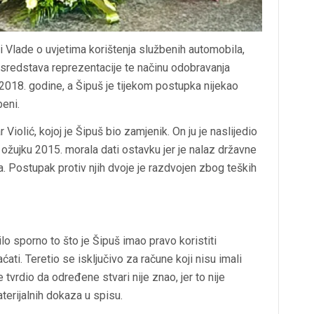
i Vlade o uvjetima korištenja službenih automobila,
a i sredstava reprezentacije te načinu odobravanja
 2018. godine, a Šipuš je tijekom postupka nijekao
beni.
 Violić, kojoj je Šipuš bio zamjenik. On ju je naslijedio
 ožujku 2015. morala dati ostavku jer je nalaz državne
va. Postupak protiv njih dvoje je razdvojen zbog teških
lo sporno to što je Šipuš imao pravo koristiti
ati. Teretio se isključivo za račune koji nisu imali
tvrdio da određene stvari nije znao, jer to nije
aterijalnih dokaza u spisu.