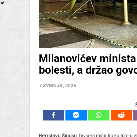
Milanovićev minista
bolesti, a držao go
7 SVIBNJA, 2026
Berislavu Šipušu,
bivšem ministru kulture u v