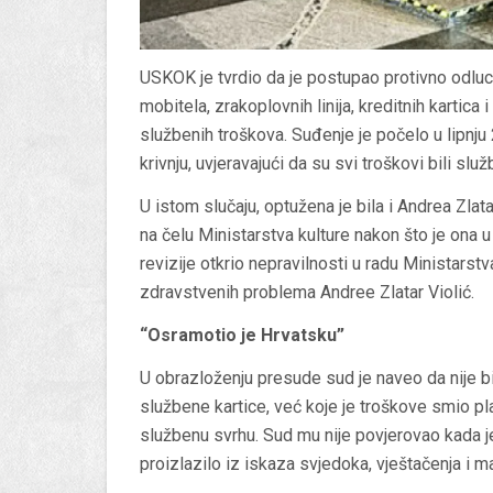
USKOK je tvrdio da je postupao protivno odluc
mobitela, zrakoplovnih linija, kreditnih kartic
službenih troškova. Suđenje je počelo u lipnju
krivnju, uvjeravajući da su svi troškovi bili služ
U istom slučaju, optužena je bila i Andrea Zlatar
na čelu Ministarstva kulture nakon što je ona u
revizije otkrio nepravilnosti u radu Ministarst
zdravstvenih problema Andree Zlatar Violić.
“Osramotio je Hrvatsku”
U obrazloženju presude sud je naveo da nije bi
službene kartice, već koje je troškove smio plać
službenu svrhu. Sud mu nije povjerovao kada je 
proizlazilo iz iskaza svjedoka, vještačenja i m