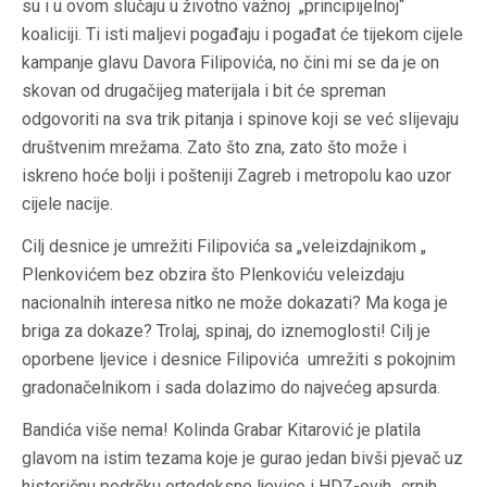
su i u ovom slučaju u životno važnoj „principijelnoj“
koaliciji. Ti isti maljevi pogađaju i pogađat će tijekom cijele
kampanje glavu Davora Filipovića, no čini mi se da je on
skovan od drugačijeg materijala i bit će spreman
odgovoriti na sva trik pitanja i spinove koji se već slijevaju
društvenim mrežama. Zato što zna, zato što može i
iskreno hoće bolji i pošteniji Zagreb i metropolu kao uzor
cijele nacije.
Cilj desnice je umrežiti Filipovića sa „veleizdajnikom „
Plenkovićem bez obzira što Plenkoviću veleizdaju
nacionalnih interesa nitko ne može dokazati? Ma koga je
briga za dokaze? Trolaj, spinaj, do iznemoglosti! Cilj je
oporbene ljevice i desnice Filipovića umrežiti s pokojnim
gradonačelnikom i sada dolazimo do najvećeg apsurda.
Bandića više nema! Kolinda Grabar Kitarović je platila
glavom na istim tezama koje je gurao jedan bivši pjevač uz
histeričnu podršku ortodoksne ljevice i HDZ-ovih „crnih