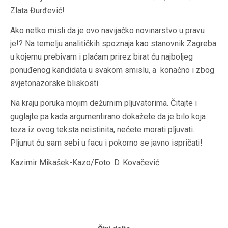
Zlata Đurđević!
Ako netko misli da je ovo navijačko novinarstvo u pravu
je!? Na temelju analitičkih spoznaja kao stanovnik Zagreba
u kojemu prebivam i plaćam prirez birat ću najboljeg
ponuđenog kandidata u svakom smislu, a konačno i zbog
svjetonazorske bliskosti.
Na kraju poruka mojim dežurnim pljuvatorima. Čitajte i
guglajte pa kada argumentirano dokažete da je bilo koja
teza iz ovog teksta neistinita, nećete morati pljuvati.
Pljunut ću sam sebi u facu i pokorno se javno ispričati!
Kazimir Mikašek-Kazo/Foto: D. Kovačević