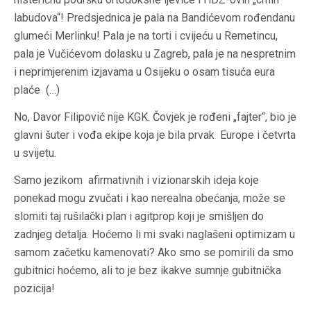
labudova“! Predsjednica je pala na Bandićevom rođendanu
glumeći Merlinku! Pala je na torti i cvijeću u Remetincu,
pala je Vučićevom dolasku u Zagreb, pala je na nespretnim
i neprimjerenim izjavama u Osijeku o osam tisuća eura
plaće (…)
No, Davor Filipović nije KGK. Čovjek je rođeni „fajter“, bio je
glavni šuter i vođa ekipe koja je bila prvak Europe i četvrta
u svijetu.
Samo jezikom afirmativnih i vizionarskih ideja koje
ponekad mogu zvučati i kao nerealna obećanja, može se
slomiti taj rušilački plan i agitprop koji je smišljen do
zadnjeg detalja. Hoćemo li mi svaki naglašeni optimizam u
samom začetku kamenovati? Ako smo se pomirili da smo
gubitnici hoćemo, ali to je bez ikakve sumnje gubitnička
pozicija!