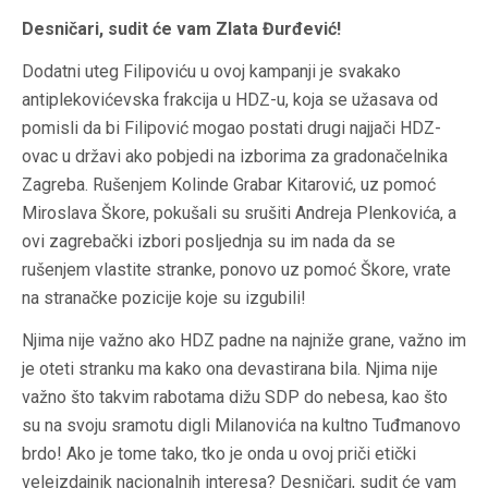
Desničari, sudit će vam Zlata Đurđević!
Dodatni uteg Filipoviću u ovoj kampanji je svakako
antiplekovićevska frakcija u HDZ-u, koja se užasava od
pomisli da bi Filipović mogao postati drugi najjači HDZ-
ovac u državi ako pobjedi na izborima za gradonačelnika
Zagreba. Rušenjem Kolinde Grabar Kitarović,
uz pomoć
Miroslava Škore, pokušali su srušiti Andreja Plenkovića, a
ovi zagrebački izbori posljednja su im nada da se
rušenjem vlastite stranke, ponovo uz pomoć Škore, vrate
na stranačke pozicije koje su izgubili!
Njima nije važno ako HDZ padne na najniže grane, važno im
je oteti stranku ma kako ona devastirana bila. Njima nije
važno što takvim rabotama dižu SDP do nebesa, kao što
su na svoju sramotu digli Milanovića na kultno Tuđmanovo
brdo! Ako je tome tako, tko je onda u ovoj priči etički
veleizdajnik nacionalnih interesa? Desničari, sudit će vam