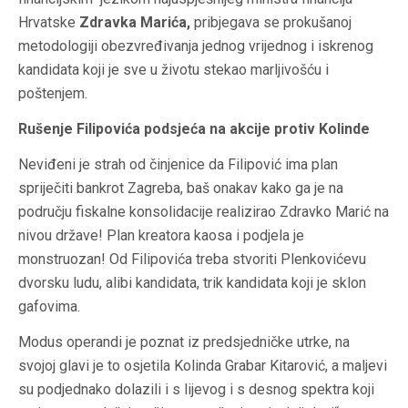
Hrvatske
Zdravka Marića,
pribjegava se prokušanoj
metodologiji obezvređivanja jednog vrijednog i iskrenog
kandidata koji je sve u životu stekao marljivošću i
poštenjem.
Rušenje Filipovića podsjeća na akcije protiv Kolinde
Neviđeni je strah od činjenice da Filipović ima plan
spriječiti bankrot Zagreba, baš onakav kako ga je na
području fiskalne konsolidacije realizirao Zdravko Marić na
nivou države!
Plan kreatora kaosa i podjela je
monstruozan! Od Filipovića treba stvoriti Plenkovićevu
dvorsku ludu, alibi kandidata, trik kandidata koji je sklon
gafovima.
Modus operandi je poznat iz predsjedničke utrke, na
svojoj glavi je to osjetila Kolinda Grabar Kitarović, a maljevi
su podjednako dolazili i s lijevog i s desnog spektra koji