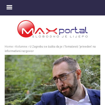
Home
Kolumne
U Zagrebu se šuška da je i Tomašević ‘priveden’ na
informativni razgovor