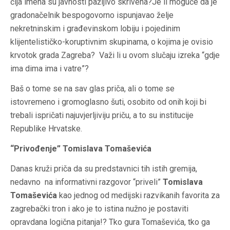
čija imena su javnosti pažljivo skrivena?
Je li moguće da je
gradonačelnik bespogovorno ispunjavao želje
nekretninskim i građevinskom lobiju i pojedinim
klijentelističko-koruptivnim skupinama, o kojima je ovisio
krvotok grada Zagreba?
Važi li u ovom slučaju izreka “gdje
ima dima ima i vatre”?
Baš o tome se na sav glas priča, ali o tome se
istovremeno i gromoglasno šuti, osobito od onih koji bi
trebali ispričati najuvjerljiviju priču, a to su institucije
Republike Hrvatske.
“Privođenje” Tomislava Tomaševića
Danas kruži priča da su predstavnici tih istih gremija,
nedavno na informativni razgovor “priveli”
Tomislava
Tomaševića
kao jednog od medijski razvikanih favorita za
zagrebački tron i ako je to istina nužno je postaviti
opravdana logična pitanja!? Tko gura Tomaševića, tko ga