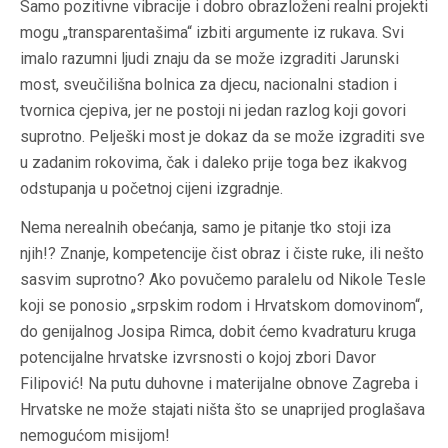
Samo pozitivne vibracije i dobro obrazloženi realni projekti
mogu „transparentašima“ izbiti argumente iz rukava. Svi
imalo razumni ljudi znaju da se može izgraditi Jarunski
most, sveučilišna bolnica za djecu, nacionalni stadion i
tvornica cjepiva, jer ne postoji ni jedan razlog koji govori
suprotno. Pelješki most je dokaz da se može izgraditi sve
u zadanim rokovima, čak i daleko prije toga bez ikakvog
odstupanja u početnoj cijeni izgradnje.
Nema nerealnih obećanja, samo je pitanje tko stoji iza
njih!? Znanje, kompetencije čist obraz i čiste ruke, ili nešto
sasvim suprotno? Ako povučemo paralelu od Nikole Tesle
koji se ponosio „srpskim rodom i Hrvatskom domovinom“,
do genijalnog Josipa Rimca, dobit ćemo kvadraturu kruga
potencijalne hrvatske izvrsnosti o kojoj zbori Davor
Filipović! Na putu duhovne i materijalne obnove Zagreba i
Hrvatske ne može stajati ništa što se unaprijed proglašava
nemogućom misijom!