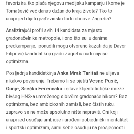
favorizira, tko plaća njegovu medijsku kampanju i kome je
Tomašević već danas dužan do kraja života? Tko to
unaprijed dijeli građevinsku tortu obnove Zagreba?
Analizirajući profil svih 14 kandidata za mjesto
gradonačelnika metropole, i ono što su u danima
predkampanje, ponudili mogu otvoreno kazati da je Davor
Filipović kandidat koji gradu Zagrebu nudi najviše
optimizma.
Posljednja kandidatkinja
Anka Mrak Taritaš
ne ulijeva
nikakvo povjerenje. Trebamo li se sjetiti
Vesne Pusić,
Gunje, Srećka Ferenčaka
i čitave klijentelističke mreže
bivšeg HNS-a umreženog s bivšim gradonačelnikom? Bez
optimizma, bez ambicioznih zamisli, bez čistih ruku,
zapravo se ne može apsolutno ništa napraviti. Oni koji
unaprijed osuđuju ambicije i urođeni pobjednički mentalitet
i sportski optimizam, sami sebe osuđuju na prosječnost i