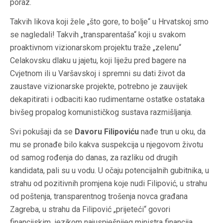
poraz.
Takvih likova koji žele „što gore, to bolje“ u Hrvatskoj smo
se nagledali! Takvih „transparentaša“ koji u svakom
proaktivnom vizionarskom projektu traže „zelenu“
Celakovsku dlaku u jajetu, koji liježu pred bagere na
Cvjetnom ili u Varšavskoj i spremni su dati život da
zaustave vizionarske projekte, potrebno je zauvijek
dekapitirati i odbaciti kao rudimentarne ostatke ostataka
bivšeg propalog komunističkog sustava razmišljanja.
Svi pokušaji da se
Davoru Filipoviću
nađe trun u oku, da
mu se pronađe bilo kakva suspekcija u njegovom životu
od samog rođenja do danas, za razliku od drugih
kandidata, pali su u vodu. U očaju potencijalnih gubitnika, u
strahu od pozitivnih promjena koje nudi Filipović, u strahu
od poštenja, transparentnog trošenja novca građana
Zagreba, u strahu da Filipović „prijeteći“ govori
financijskim jezikom najuspješnijeg ministra financija