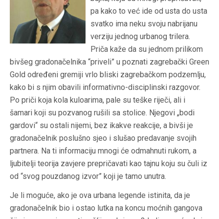
pa kako to već ide od usta do usta
svatko ima neku svoju nabrijanu
verziju jednog urbanog trilera.
Priča kaže da su jednom prilikom
bivšeg gradonačelnika “priveli” u poznati zagrebački Green
Gold određeni gremiji vrlo bliski zagrebačkom podzemlju,
kako bi s njim obavili informativno-disciplinski razgovor.
Po priči koja kola kuloarima, pale su teške riječi, ali i
šamari koji su
pozvanog rušili sa stolice.
Njegovi „bodi
gardovi“ su ostali nijemi, bez ikakve reakcije, a bivši je
gradonačelnik poslušno sjeo i slušao predavanje svojih
partnera. Na ti informaciju mnogi će odmahnuti rukom, a
ljubitelji teorija zavjere prepričavati kao tajnu koju su čuli iz
od “svog pouzdanog izvor” koji je tamo unutra.
Je li moguće, ako je ova urbana legende istinita, da je
gradonačelnik bio i ostao lutka na koncu moćnih gangova