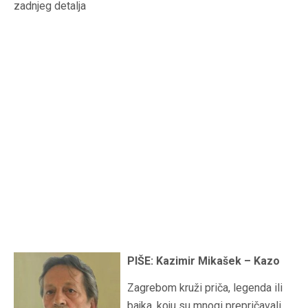
zadnjeg detalja
PIŠE: Kazimir Mikašek – Kazo
Zagrebom kruži priča, legenda ili
bajka, koju su mnogi prepričavali,