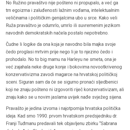
No Ružino pravaštvo nije pošteno ni propupalo, a već ga
trn egoizma i zaluđenosti lažnim vođama, intelektualnim
veličinama i političkim genijalcima ubo u srce. Kako veli
Ruža pravaštvo je odumrlo, umrlo ili suvremenim jezikom
navodnih demokratskih načela postalo nepotrebno.
Čudne li logike da ona koja je navodno bila majka svoje
čedo proglasi mrtvim prije nego li je to njezino čedo i
prohodalo. No to big mamu na Harleyu ne smeta, ona je
već zajahala neke druge konje i bokovima novootkrivenog
konzervativizma zavodi magarce na hrvatskoj političkoj
sceni. Siguran sam da će se sigurno pronaći sljedbenici
koji ne znaju pošteno ni izgovoriti riječ konzervativizam, ali
znaju kako se u novim jaslama uvijek nađe svježeg sijena.
Pravašto je jedina izvorna i najotpornija hrvatska politička
ideja. Kad smo 1990. prvom hrvatskom predsjedniku dr.
Franji Tuđmanu predavali tek objavljenu zbirku “Sabrana