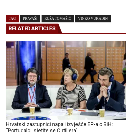
TAG
PRAVAŠI
RUŽA TOMAŠIĆ
VINKO VUKADIN
RELATED ARTICLES
Hrvatski zastupnici napali izvješće EP-a o BiH:
“Portugalci, sjetite se Cutiliera”