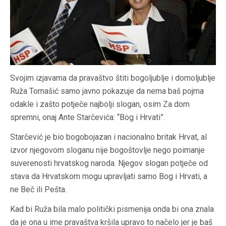
Svojim izjavama da pravaštvo štiti bogoljublje i domoljublje
Ruža Tomašić samo javno pokazuje da nema baš pojma
odakle i zašto potječe najbolji slogan, osim Za dom
spremni, onaj Ante Starčevića: “Bog i Hrvati”.
Starčević je bio bogobojazan i nacionalno britak Hrvat, al
izvor njegovom sloganu nije bogoštovlje nego poimanje
suverenosti hrvatskog naroda. Njegov slogan potječe od
stava da Hrvatskom mogu upravljati samo Bog i Hrvati, a
ne Beč ili Pešta.
Kad bi Ruža bila malo politički pismenija onda bi ona znala
da je ona u ime pravaštva kršila upravo to načelo jer je baš