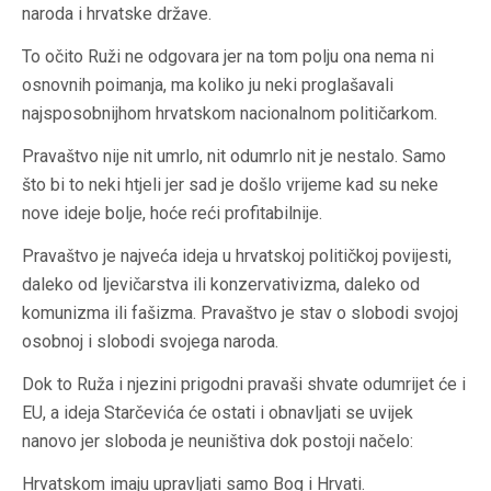
naroda i hrvatske države.
To očito Ruži ne odgovara jer na tom polju ona nema ni
osnovnih poimanja, ma koliko ju neki proglašavali
najsposobnijhom hrvatskom nacionalnom političarkom.
Pravaštvo nije nit umrlo, nit odumrlo nit je nestalo. Samo
što bi to neki htjeli jer sad je došlo vrijeme kad su neke
nove ideje bolje, hoće reći profitabilnije.
Pravaštvo je najveća ideja u hrvatskoj političkoj povijesti,
daleko od ljevičarstva ili konzervativizma, daleko od
komunizma ili fašizma. Pravaštvo je stav o slobodi svojoj
osobnoj i slobodi svojega naroda.
Dok to Ruža i njezini prigodni pravaši shvate odumrijet će i
EU, a ideja Starčevića će ostati i obnavljati se uvijek
nanovo jer sloboda je neuništiva dok postoji načelo:
Hrvatskom imaju upravljati samo Bog i Hrvati.