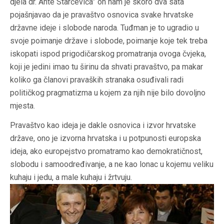
djela dr. Ante Starčevića” on nam je skoro dva sata
pojašnjavao da je pravaštvo osnovica svake hrvatske
državne ideje i slobode naroda. Tuđman je to ugradio u
svoje poimanje države i slobode, poimanje koje tek treba
iskopati ispod prigodičarskog promatranja ovoga čvjeka,
koji je jedini imao tu širinu da shvati pravaštvo, pa makar
koliko ga članovi pravaških stranaka osuđivali radi
političkog pragmatizma u kojem za njih nije bilo dovoljno
mjesta.
Pravaštvo kao ideja je dakle osnovica i izvor hrvatske
države, ono je izvorna hrvatska i u potpunosti europska
ideja, ako europejstvo promatramo kao demokratičnost,
slobodu i samoodređivanje, a ne kao lonac u kojemu veliku
kuhaju i jedu, a male kuhaju i žrtvuju.