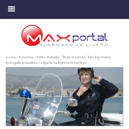
Home
Kolumne
Vinko Vukadin: “Ruža hrvatska” kao big mama
pokopala pravaštvo i odjurila na bijesnom Harleyu