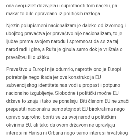
ona svoj uzlet doživjela u suprotnosti tom načelu, pa
makar to bilo opravdano iz političkih razloga.
Njezin polupismeni nacionalizam je daleko od izvornog i
ubojitog pravaštva jer pravaštvo nije nacionalizam, to je
ljubav prema svojem narodu i spremnost da se za taj
narod radi i gine, a Ruža je ginula samo dok je vrištala o
pravaštvu ili o užitku.
Pravaštvo u Europi nije odumrlo, naprotiv ono je Europi
potrebnije nego ikada jer ova konstrukcija EU
subvencijskog identiteta nas vodi u propast i potpuno
nacionalno izgubljenje. Slobodne i politički moćne EU
države to znaju i tako se ponašaju. Biti članom EU ne znači
prepustiti nacionalnu samostojnost EU birokratima nego
upravo suprotno, boriti se za svoj narod u političkim
okvirima EU, ali tako da ovom državom ne upravljaju
interesi ni Hansa ni Orbana nego samo interesi hrvatskog