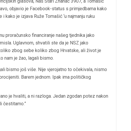
rencijskih glasova, Naš Stari Znanac 3907, a Tomašić
ravo, objavio je Facebook-status s primjedbama kako
 i kako je izjava Ruže Tomašić ‘u najmanju ruku
 mu proračunsko financiranje našeg tjednika jako
misla. Uglavnom, shvatili ste da je NSZ jako
oliko zbog sebe koliko zbog Hrvatske, ali život je
o nam je žao, lagali bismo.
i bismo još više. Nije vjerojatno to očekivala, nismo
procijeniti. Barem jednom. Ipak ima političkog
ano je hvaliti, a ni razloga. Jedan zgodan potez nakon
li čestitamo.”