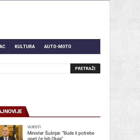
AC
KULTURA
AUTO-MOTO
AJNOVIJE
VIJESTI
Ministar Šušnjar. “Bude li potrebe
opet će biti Oluja”