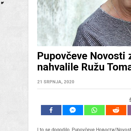
Pupovčeve Novosti 
nahvalile Ružu Tom
21 SRPNJA, 2020
I to se dogodilo. Pupovčeve Новости/Novosti