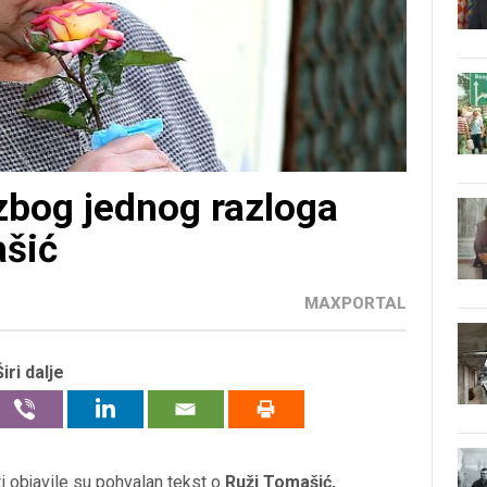
zbog jednog razloga
ašić
MAXPORTAL
Širi dalje
 objavile su pohvalan tekst o
Ruži Tomašić,