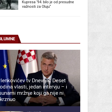
Kupresa ‘94. bilo je od presudne
važnosti za Oluju”
OLUMNE
lenkovićev tv Dnevnik: Deset
odina vlasti, jedan intervju – i
sunami mržnje koji ga nije ni
krznuo