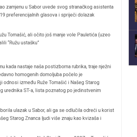
 kao zamjenu u Sabor uvede svog stranačkog asistenta
 19 preferencijalnih glasova i spriječi dolazak
 Tomašić, ali očito još manje vole Pauletića (uzeo
ili “Ružu ustašku”
danu kada nastaje naša postizborna rubrika, traje nježni
nedavno homogenih domoljuba počelo je
ošiji odnosi između Ruže Tomašić i Našeg Starog
g urednika ST-a, lista poznatog po jedinstvenim
orila ulazak u Sabor, ali ga se odlučila odreći u korist
ašeg Starog Znanca ljudi više znaju kao kvizaša i