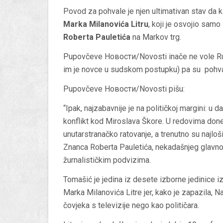
Povod za pohvale je njen ultimativan stav da
Marka Milanovića Litru
, koji je osvojio samo
Roberta Pauletića
na Markov trg.
Pupovčeve Новости/Novosti inače ne vole Ružu
im je novce u sudskom postupku) pa su pohval
Pupovčeve Новости/Novosti pišu:
“Ipak, najzabavnije je na političkoj margini: u 
konflikt kod Miroslava Škore. U redovima do
unutarstranačko ratovanje, a trenutno su najl
Znanca Roberta Pauletića, nekadašnjeg glavno
žurnalističkim podvizima.
Tomašić je jedina iz desete izborne jedinice izb
Marka Milanovića Litre jer, kako je zapazila, N
čovjeka s televizije nego kao političara.