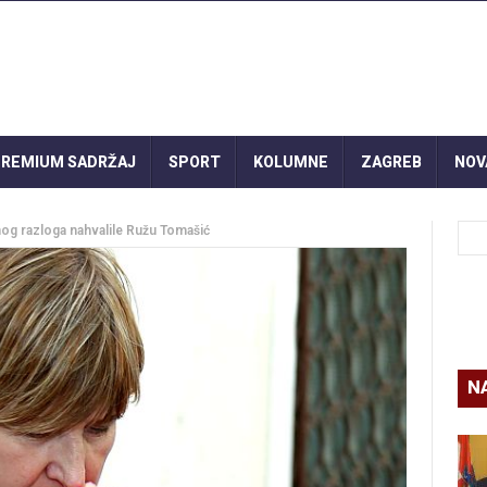
REMIUM SADRŽAJ
SPORT
KOLUMNE
ZAGREB
NOV
g razloga nahvalile Ružu Tomašić
N