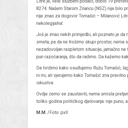
Litre je, vele službeni podaci, dobio 19 prefe
8274. Našem Starom Znancu (NSZ) nije bilo p
nije znao za dogovor Tomašić – Milanović Litre
nekolegijalna’.
Još je imao nekih primjedbi, ali poznato je da
smeta, pa da ne trošimo skupi prostor, nema s
nezadovoljan raspletom situacije, jamačno ne t
pun razočaranja, što da radimo. Da kažemo kak
Da tvrdimo kako osuđujemo Ružu Tomašić, lagal
ni mi, ali vjerujemo kako Tomašić zna pravilno 
iskustva.
Ovdje ćemo se zaustaviti, nema smisla pretjer
toliko godina političkog djelovanja: nije puno, a
M.M
. /Foto: pxll