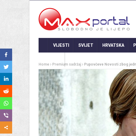
VIJESTI
SVIJET
HRVATSKA
P
GASTRO
Home
Premium sadržaj
Pupovčeve Novosti zbog jedno