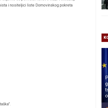
ista i nositeljici liste Domovinskog pokreta
K
P
g
t
o
taška”.