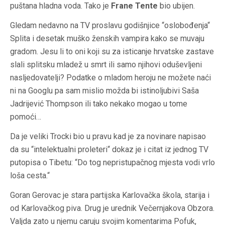
puštana hladna voda. Tako je
Frane Tente
bio ubijen.
Gledam nedavno na TV proslavu godišnjice “oslobođenja“
Splita i desetak muško ženskih vampira kako se muvaju
gradom. Jesu li to oni koji su za isticanje hrvatske zastave
slali splitsku mladež u smrt ili samo njihovi oduševljeni
nasljedovatelji? Podatke o mladom heroju ne možete naći
ni na Googlu pa sam mislio možda bi istinoljubivi Saša
Jadrijević Thompson ili tako nekako mogao u tome
pomoći…
Da je veliki Trocki bio u pravu kad je za novinare napisao
da su “intelektualni proleteri“ dokaz je i citat iz jednog TV
putopisa o Tibetu: “Do tog nepristupačnog mjesta vodi vrlo
loša cesta.“
Goran Gerovac je stara partijska Karlovačka škola, starija i
od Karlovačkog piva. Drug je urednik Večernjakova Obzora.
Valjda zato u njemu caruju svojim komentarima Pofuk,