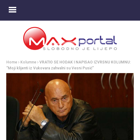
Home
Kolumne
VRATIO SE HODAK I NAPISAO IZVRSNU KOLUMNU:
“Moji klijenti iz Vukovara zahvalni su Vesni Pusić”