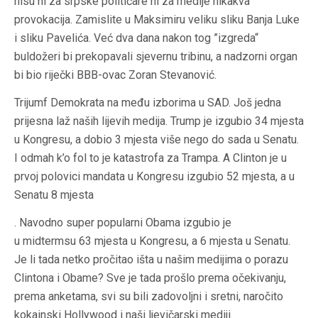
nisu ni za srpske političare ni za medije nikakva
provokacija. Zamislite u Maksimiru veliku sliku Banja Luke
i sliku Pavelića. Već dva dana nakon tog ”izgreda“
buldožeri bi prekopavali sjevernu tribinu, a nadzorni organ
bi bio riječki BBB-ovac Zoran Stevanović.
Trijumf Demokrata na među izborima u SAD. Još jedna
prijesna laž naših lijevih medija. Trump je izgubio 34 mjesta
u Kongresu, a dobio 3 mjesta više nego do sada u Senatu.
I odmah k’o fol to je katastrofa za Trampa. A Clinton je u
prvoj polovici mandata u Kongresu izgubio 52 mjesta, a u
Senatu 8 mjesta
. Navodno super popularni Obama izgubio je
u
midtermsu
63 mjesta u Kongresu, a 6 mjesta u Senatu.
Je li tada netko pročitao išta u našim medijima o porazu
Clintona i Obame? Sve je tada prošlo prema očekivanju,
prema anketama, svi su bili zadovoljni i sretni, naročito
kokainski Hollywood i naši ljevičarski mediji.