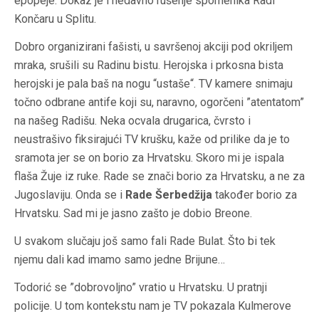
epopeje. Dokaz je i nedavno rušenje spomenika Radi
Končaru u Splitu.
Dobro organizirani fašisti, u savršenoj akciji pod okriljem
mraka, srušili su Radinu bistu. Herojska i prkosna bista
herojski je pala baš na nogu “ustaše“. TV kamere snimaju
točno odbrane antife koji su, naravno, ogorčeni ”atentatom”
na našeg Radišu. Neka ocvala drugarica, čvrsto i
neustrašivo fiksirajući TV krušku, kaže od prilike da je to
sramota jer se on borio za Hrvatsku. Skoro mi je ispala
flaša Žuje iz ruke. Rade se znači borio za Hrvatsku, a ne za
Jugoslaviju. Onda se i
Rade Šerbedžija
također borio za
Hrvatsku. Sad mi je jasno zašto je dobio Breone.
U svakom slučaju još samo fali Rade Bulat. Što bi tek
njemu dali kad imamo samo jedne Brijune…
Todorić se ”dobrovoljno” vratio u Hrvatsku. U pratnji
policije. U tom kontekstu nam je TV pokazala Kulmerove