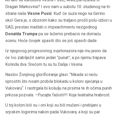
Dragan Markovina? I evo nam u subotu 10. studenog na tri
strane naše
Vesne Pusić
. Kud’ će suza nego na Gerino
oko! Gera je, s obzirom kako su traljavo prošli polu-izbori u
SAD, prestao maštati o
impeachmentu
nezgodnog
Donalda Trumpa
pa se ležerno prebacio na domaću
scenu. Hoće čovjek spasiti što se još spasiti dade.
Iz njegovog progresivnog svjetonazora nije mu jasno da
će Ivo zabilježit samo jedan ”punat”, a po njemu trapava
Kolinda dva. Srećom tu su tu Dalija i Vesna.
Naslov Žonjinog glorificiranja glasi: “Nikada si neću
oprostiti što nisam probila blokadu u koloni sjećanja u
Vukovaru“. I rastrgala bi košulju na prsima te ih očima punih
prkosa pozvala. –Pucajte fašisti!!! Koja teatralna hrabrost.
U toj koloni bili su i oni koji su bili mučeni i prebijani u
srpskim logorima nakon pada Vukovara, a koji su par