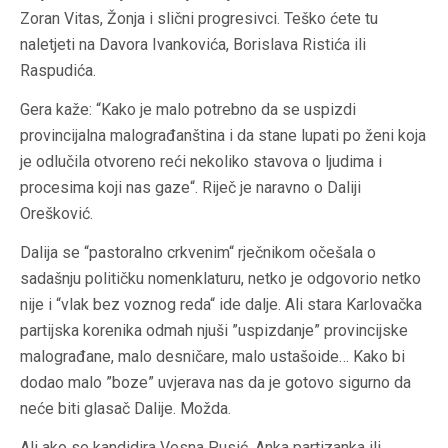
Zoran Vitas, Žonja i slični progresivci. Teško ćete tu
naletjeti na Davora Ivankovića, Borislava Ristića ili
Raspudića.
Gera kaže: “Kako je malo potrebno da se uspizdi
provincijalna malograđanština i da stane lupati po ženi koja
je odlučila otvoreno reći nekoliko stavova o ljudima i
procesima koji nas gaze“. Riječ je naravno o Daliji
Orešković.
Dalija se “pastoralno crkvenim“ rječnikom očešala o
sadašnju političku nomenklaturu, netko je odgovorio netko
nije i “vlak bez voznog reda“ ide dalje. Ali stara Karlovačka
partijska korenika odmah njuši ”uspizdanje” provincijske
malograđane, malo desničare, malo ustašoide… Kako bi
dodao malo ”boze” uvjerava nas da je gotovo sigurno da
neće biti glasač Dalije. Možda.
Ali ako se kandidira Vesna Pusić, Anka partizanka ili