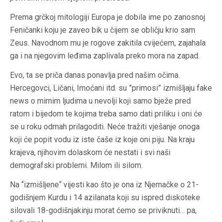
Prema grčkoj mitologiji Europa je dobila ime po zanosnoj
Feničanki koju je zaveo bik u čijem se obličju krio sam
Zeus. Navodnom mu je rogove zakitila cvijećem, zajahala
ga i na njegovim leđima zaplivala preko mora na zapad.
Evo, ta se priča danas ponavlja pred našim očima.
Hercegovci, Ličani, Imoćani itd. su ”primosi” izmišljaju
fake
news
o mirnim ljudima u nevolji koji samo bježe pred
ratom i bijedom te kojima treba samo dati priliku i oni će
se u roku odmah prilagoditi. Neće tražiti vješanje onoga
koji će popit vodu iz iste čaše iz koje oni piju. Na kraju
krajeva, njihovim dolaskom će nestati i svi naši
demografski problemi. Milom ili silom.
Na “izmišljene“ vijesti kao što je ona iz Njemačke o 21-
godišnjem Kurdu i 14 azilanata koji su ispred diskoteke
silovali 18-godišnjakinju morat ćemo se priviknuti… pa,