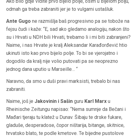
Ako bilo gdje vidite prvo bijelo polje, osim u Bijelom polju,
odmah ga treba zabraniti jer je to vulgarni ustašluk.
Ante Gugo
ne razmišlja baš progresivno pa se tobože na
fejsu čudi i kaže: “E, sad ako gledamo analogiju, nakon što
su i Hrvati u NDH bili Hrvati, trebamo li i mi biti zabranjeni?
Naime, i nas Hrvate je kralj Aleksandar Karađorđević htio
ukinuti isto kao prvo bijelo polje. To bi se vjerojatno i
dogodilo da kralj nije volio putovati pa se neoprezno
jednog dana uputio u Marseille… “
Naravno, da smo u duši pravi marksisti, trebalo bi nas
zabraniti.
Naime, još je
Jakovinin i Sašin
guru
Karl Marx
u
Rheinische Zeitungu napisao: “Nema sumnje da Bečani i
Mađari tjeraju tu klatež u Dunav. Šibaju te drske fukare,
gladuše, desperadose, čopor ništarija, bitange, skitnice,
hrvatsko blato, te podle kmetove. Te bijedne pustolove