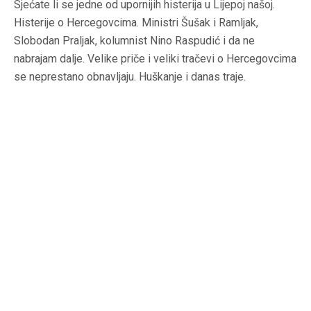
Sjećate li se jedne od upornijih histerija u Lijepoj našoj.
Histerije o Hercegovcima.
M
inistri Šušak i Ramljak,
Slobodan Praljak, kolumnist Nino Raspudić i da ne
nabrajam dalje. Velike priče i veliki tračevi o Hercegovcima
se neprestano obnavljaju. Huškanje i danas traje.