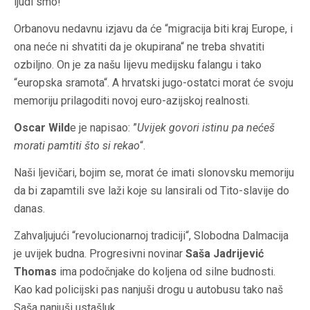
ljudi smo!
Orbanovu nedavnu izjavu da će “migracija biti kraj Europe, i
ona neće ni shvatiti da je okupirana“ ne treba shvatiti
ozbiljno. On je za našu lijevu medijsku falangu i tako
“europska sramota“. A hrvatski jugo-ostatci morat će svoju
memoriju prilagoditi novoj euro-azijskoj realnosti.
Oscar Wild
e je napisao: ”
Uvijek govori istinu pa nećeš
morati pamtiti što si rekao
“.
Naši ljevičari, bojim se, morat će imati slonovsku memoriju
da bi zapamtili sve laži koje su lansirali od Tito-slavije do
danas.
Zahvaljujući “revolucionarnoj tradiciji“, Slobodna Dalmacija
je uvijek budna. Progresivni novinar
Saša Jadrijević
Thomas
ima podočnjake do koljena od silne budnosti.
Kao kad policijski pas nanjuši drogu u autobusu tako naš
Saša nanjuši ustašluk.