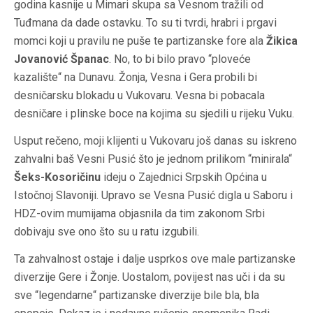
godina kasnije u Mimari skupa sa Vesnom tražili od
Tuđmana da dade ostavku. To su ti tvrdi, hrabri i prgavi
momci koji u pravilu ne puše te partizanske fore ala
Žikica
Jovanović Španac
. No, to bi bilo pravo “ploveće
kazalište“ na Dunavu. Žonja, Vesna i Gera probili bi
desničarsku blokadu u Vukovaru. Vesna bi pobacala
desničare i plinske boce na kojima su sjedili u rijeku Vuku.
U
sput rečeno, moji klijenti u Vukovaru još danas su iskreno
zahvalni baš Vesni Pusić što je jednom prilikom “minirala“
Šeks-Kosoričinu
ideju o Zajednici Srpskih Općina u
Istočnoj Slavoniji. Upravo se Vesna Pusić digla u Saboru i
HDZ-ovim mumijama objasnila da tim zakonom Srbi
dobivaju sve ono što su u ratu izgubili.
Ta zahvalnost ostaje i dalje usprkos ove male partizanske
diverzije Gere i Žonje. Uostalom, povijest nas uči i da su
sve “legendarne“ partizanske diverzije bile bla, bla