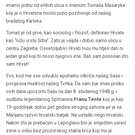
imamo jednu od elitnih ulica s imenom Tomaša Masaryka
koji je o Hrvatima mislio puno pozitivnije od našeg
bradatog Karleka.
Tomaš je od prve, kao sociolog i filozof, definirao Hrvate
kao “nižu vrstu Srba“. Zato je valjda i dobio samo ulicu u
centru Zagreba. Osvetoljubivi Hrvati nisu mu htjeli dati ni
jedan grad koji bi nosio njegovo ime. Baš sam ponosan što
sam Hrvat!
Evo, kod me sve odvuklo epohalno otkriće našeg Saše i
povijesna mudrost našeg Tvrtka. Da sam bar imao priliku
ovih dana upozoriti Sašu na dan 8. studenog 1948.g. i
sudbinu legendarnog Splićanina
Franu Tente
koji je kao
19-godišnjak dobio pet godina strogog zatvora jer je na
Marijanu razvio hrvatski barjak. Ne ustaški nego hrvatski.
Nakon što je prebačen u Lepoglavu bio je smješten usred
zime u sobu bez prozorskog stakla kroz koji mu je