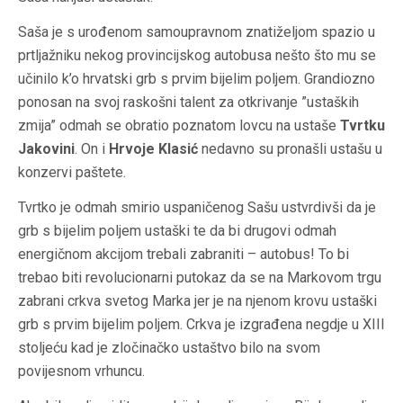
Saša je s urođenom samoupravnom znatiželjom spazio u
prtljažniku nekog provincijskog autobusa nešto što mu se
učinilo k’o hrvatski grb s prvim bijelim poljem. Grandiozno
ponosan na svoj raskošni talent za otkrivanje ”ustaških
zmija” odmah se obratio poznatom lovcu na ustaše
Tvrtku
Jakovini
. On i
Hrvoje Klasić
nedavno su pronašli ustašu u
konzervi paštete.
Tvrtko je odmah smirio uspaničenog Sašu ustvrdivši da je
grb s bijelim poljem ustaški te da bi drugovi odmah
energičnom akcijom trebali zabraniti – autobus! To bi
trebao biti revolucionarni putokaz da se na Markovom trgu
zabrani crkva svetog Marka jer je na njenom krovu ustaški
grb s prvim bijelim poljem. Crkva je izgrađena negdje u XIII
stoljeću kad je zločinačko ustaštvo bilo na svom
povijesnom vrhuncu.