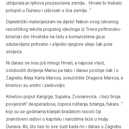
izbljuvala je njihova prezasićena zemlja… Hrvate bi trebalo
potopiti u Dunavu i izbrisati s lica zemlje…“
Dijalektički materijalizam na dijelu! Nakon ovog iskrenog
rasističkog teksta propalog ideologa iz Triera poltronsko-
kmetski dio Hrvatske na čelu s komunistima ga je
oduševljeno prihvatio i slijedio njegove ideje čak pola
stoljeća.
Ni danas se nisu još mnogi Hrvati, a napose vlast,
oslobodili divljenja Marxu pa tako i danas postoje čak i u
Zagrebu Aleja Karla Marxsa, sveučilište Drageca Marxsa, a
kmetovi su sretni i zadovoljni.
Kmetovi poput Kangrge, Supeka, Zvonarevića…i bez broja
povijesnih“ desperadosa, čopora ništarija, bitanga, fukara…“
koji su se godinama klanjali bradatom rasisti čiji
znanstveni radovi o kapitalu i narodima leže u mulju
Dunava. Ali, što nas to sve čudi kada mi i danas u Zagrebu