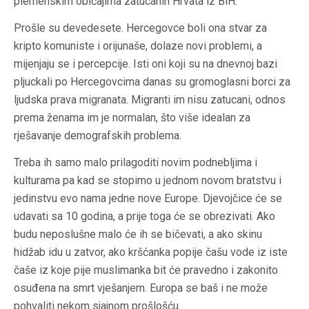
plemenskim običajima zatucanih Hrvata iz BiH.
Prošle su devedesete. Hercegovce boli ona stvar za
kripto komuniste i orijunaše, dolaze novi problemi, a
mijenjaju se i percepcije. Isti oni koji su na dnevnoj bazi
pljuckali po Hercegovcima danas su gromoglasni borci za
ljudska prava migranata. Migranti im nisu zatucani, odnos
prema ženama im je normalan, što više idealan za
rješavanje demografskih problema.
Treba ih samo malo prilagoditi novim podnebljima i
kulturama pa kad se stopimo u jednom novom bratstvu i
jedinstvu evo nama jedne nove Europe. Djevojčice će se
udavati sa 10 godina, a prije toga će se obrezivati. Ako
budu neposlušne malo će ih se bičevati, a ako skinu
hidžab idu u zatvor, ako kršćanka popije čašu vode iz iste
čaše iz koje pije muslimanka bit će pravedno i zakonito
osuđena na smrt vješanjem. Europa se baš i ne može
pohvaliti nekom sjajnom prošlošću.