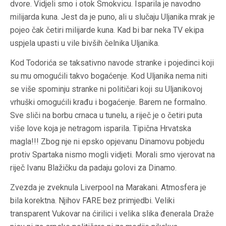
dvore. Vidjeli smo i otok Smokvicu. Isparila je navodno
milijarda kuna. Jest da je puno, ali u slučaju Uljanika mrak je
pojeo čak četiri milijarde kuna. Kad bi bar neka TV ekipa
uspjela upasti u vile bivših čelnika Uljanika.
Kod Todorića se taksativno navode stranke i pojedinci koji
su mu omogućili takvo bogaćenje. Kod Uljanika nema niti
se više spominju stranke ni političari koji su Uljanikovoj
vrhuški omogućili krađu i bogaćenje. Barem ne formalno.
Sve sliči na borbu crnaca u tunelu, a riječ je o četiri puta
više love koja je netragom isparila. Tipična Hrvatska
magla!!! Zbog nje ni epsko opjevanu Dinamovu pobjedu
protiv Spartaka nismo mogli vidjeti. Morali smo vjerovat na
riječ Ivanu Blažičku da padaju golovi za Dinamo.
Zvezda je zveknula Liverpool na Marakani. Atmosfera je
bila korektna. Njihov FARE bez primjedbi. Veliki
transparent Vukovar na ćirilici i velika slika đenerala Draže