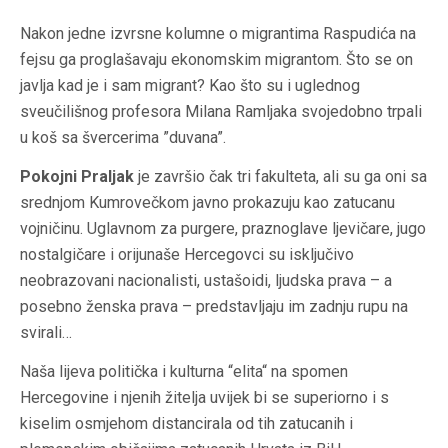
Nakon jedne izvrsne kolumne o migrantima Raspudića na
fejsu ga proglašavaju ekonomskim migrantom. Što se on
javlja kad je i sam migrant? Kao što su i uglednog
sveučilišnog profesora Milana Ramljaka svojedobno trpali
u koš sa švercerima ”duvana”.
Pokojni Praljak
je završio čak tri fakulteta, ali su ga oni sa
srednjom Kumrovečkom javno prokazuju kao zatucanu
vojničinu. Uglavnom za purgere, praznoglave ljevičare, jugo
nostalgičare i orijunaše Hercegovci su isključivo
neobrazovani nacionalisti, ustašoidi, ljudska prava – a
posebno ženska prava – predstavljaju im zadnju rupu na
svirali…
Naša lijeva politička i kulturna “elita“ na spomen
Hercegovine i njenih žitelja uvijek bi se superiorno i s
kiselim osmjehom distancirala od tih zatucanih i