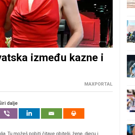
vatska između kazne i
MAXPORTAL
Širi dalje
a. Tu možeš pobiti čitave obitelji, žene, djecu i