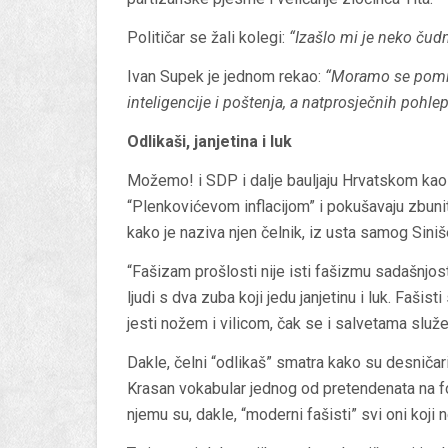
Političar se žali kolegi:
“Izašlo mi je neko čudno
Ivan Supek je jednom rekao:
“Moramo se pomirit
inteligencije i poštenja, a natprosječnih pohl
Odlikaši, janjetina i luk
Možemo! i SDP i dalje bauljaju Hrvatskom kao 
“Plenkovićevom inflacijom” i pokušavaju zbunit
kako je naziva njen čelnik, iz usta samog Sini
“Fašizam prošlosti nije isti fašizmu sadašnjost
ljudi s dva zuba koji jedu janjetinu i luk. Fašis
jesti nožem i vilicom, čak se i salvetama služe
Dakle, čelni “odlikaš” smatra kako su desničari
Krasan vokabular jednog od pretendenata na f
njemu su, dakle, “moderni fašisti” svi oni koji 