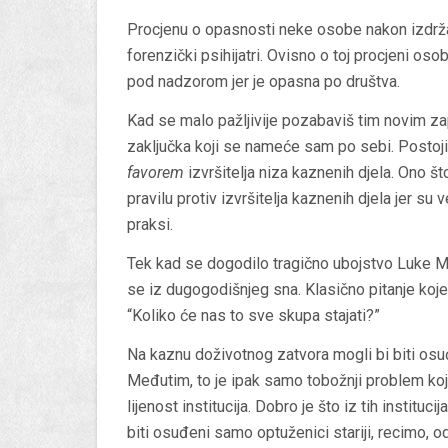
Procjenu o opasnosti neke osobe nakon izdrža
forenzički psihijatri. Ovisno o toj procjeni oso
pod nadzorom jer je opasna po društva.
Kad se malo pažljivije pozabaviš tim novim 
zaključka koji se nameće sam po sebi. Postoj
favorem
izvršitelja niza kaznenih djela. Ono št
pravilu protiv izvršitelja kaznenih djela jer su
praksi.
Tek kad se dogodilo tragično ubojstvo Luke 
se iz dugogodišnjeg sna. Klasično pitanje koj
“Koliko će nas to sve skupa stajati?”
Na kaznu doživotnog zatvora mogli bi biti osuđe
Međutim, to je ipak samo tobožnji problem koji
lijenost institucija. Dobro je što iz tih instituc
biti osuđeni samo optuženici stariji, recimo, 