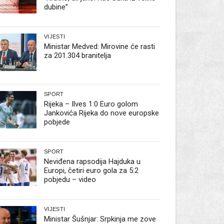
dubine”
VIJESTI
Ministar Medved: Mirovine će rasti
za 201.304 branitelja
SPORT
Rijeka – Ilves 1:0 Euro golom
Jankovića Rijeka do nove europske
pobjede
SPORT
Neviđena rapsodija Hajduka u
Europi, četiri euro gola za 5:2
pobjedu – video
VIJESTI
Ministar Šušnjar: Srpkinja me zove