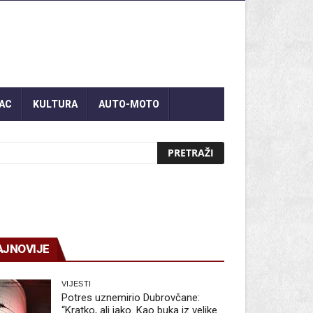
AC
KULTURA
AUTO-MOTO
AJNOVIJE
VIJESTI
Potres uznemirio Dubrovčane:
“Kratko, ali jako. Kao buka iz velike