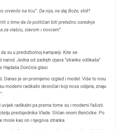
 crvenilo na licu”. Da nije, ne daj Bože, stid?
i s time da će političari biti pretežno osrednje
epa za vlašću, slavom i novcem”.
da su u predizbornoj kampanji. Kite se
i narod. Jedna od zadnjih izjava “stranke odlikaša”
še Hajdaša Dončića glasi:
i. Danas je on promijenio izgled i model. Više to nisu
ti su moderni radikalni desničari koji nose odijela, znaju
”.
 uvijek radikalni pa prema tome su i moderni fašisti.
otelju predsjednika Vlade. Sličan onom Benčićke. Po
ne misle kao on i njegova stranka.