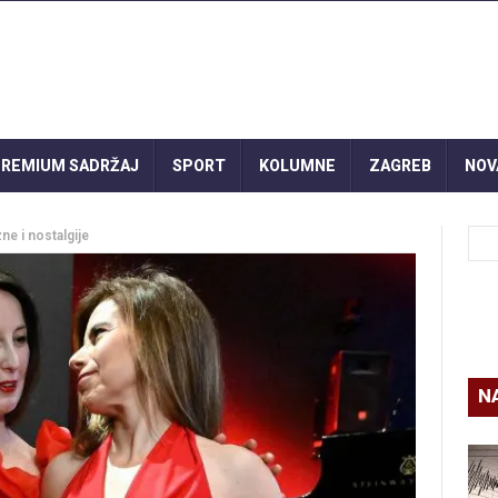
REMIUM SADRŽAJ
SPORT
KOLUMNE
ZAGREB
NOV
e i nostalgije
N