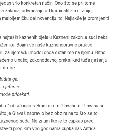
 jedan vrlo konkretan način. Ono što se pri tome
ma zakona, odvraćanje od kriminaliteta u ranijoj
maloljetničku delinkvenciju itd. Najlakše je promijeniti
 najtežih kaznenih djela u Kazneni zakon, a suci neka
tuženiku. Bojim se naše kaznenopravne prakse
li za njemački model onda ostanimo na njemu. Bitno
rećemo u našoj zakonodavnoj praksi kad tuđa rješenja
potrebe.
biđite ga.
 jeftinije.
može pričekati.
rabro” obračunao s Branimirom Glavašem. Glavašu se
što je Glavaš napravio bez obzira na to što se to
znenog suda. Ne znam tko je to cupkao pred
staviti pred kim već godinama cupka naš Antiša.