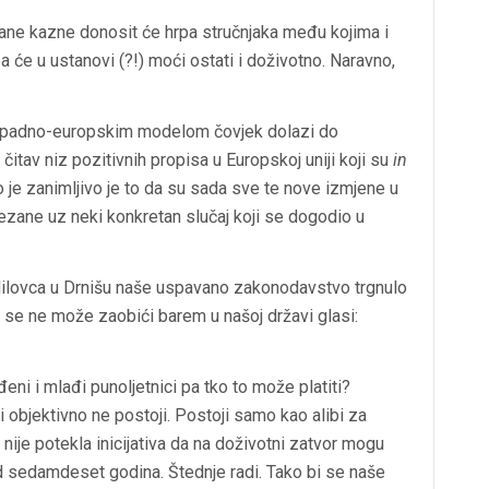
ne kazne donosit će hrpa stručnjaka među kojima i
ba će u ustanovi (?!) moći ostati i doživotno. Naravno,
zapadno-europskim modelom čovjek dolazi do
i
čitav niz
pozitivnih propisa u Europskoj uniji koji su
in
o je zanimljivo je to da su sada sve te nove izmjene u
 vezane uz neki konkretan slučaj koji se dogodio u
Milovca u Drnišu naše uspavano zakonodavstvo trgnulo
e se ne može zaobići barem u našoj državi glasi:
ni i mlađi punoljetnici pa tko to može platiti?
 objektivno ne postoji. Postoji samo kao alibi za
ija nije potekla inicijativa da na doživotni zatvor mogu
od sedamdeset godina. Štednje radi. Tako bi se naše