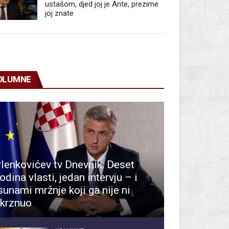
ustašom, djed joj je Ante, prezime
joj znate
OLUMNE
lenkovićev tv Dnevnik: Deset
odina vlasti, jedan intervju – i
sunami mržnje koji ga nije ni
krznuo