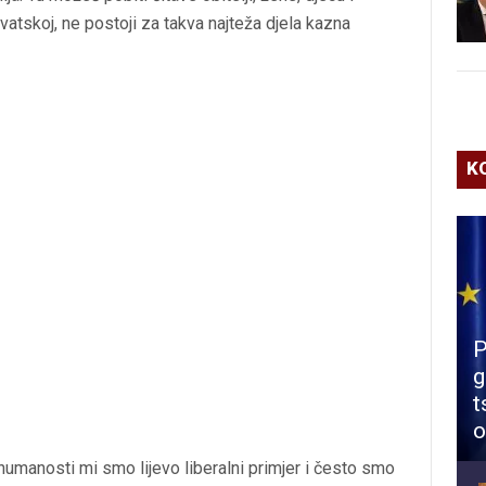
Hrvatskoj, ne postoji za takva najteža djela kazna
K
P
g
t
o
umanosti mi smo lijevo liberalni primjer i često smo