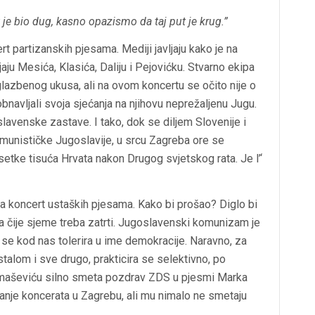
 je bio dug, kasno opazismo da taj put je krug.”
 partizanskih pjesama. Mediji javljaju kako je na
aju Mesića, Klasića, Daliju i
Pejovićku
. Stvarno ekipa
lazbenog ukusa, ali na ovom koncertu se očito nije o
 obnavljali svoja sjećanja na njihovu neprežaljenu Jugu.
slavenske zastave. I tako, dok se diljem Slovenije i
omunističke Jugoslavije, u srcu Zagreba ore se
esetke tisuća Hrvata nakon Drugog svjetskog rata.
Je l’
‘
a koncert ustaških pjesama. Kako bi prošao? Diglo bi
a čije sjeme treba zatrti. Jugoslavenski komunizam je
to se kod nas tolerira u ime demokracije. Naravno, za
alom i sve drugo, prakticira se selektivno, po
Tomaševiću silno smeta pozdrav ZDS u pjesmi Marka
nje koncerata u Zagrebu, ali mu nimalo ne smetaju