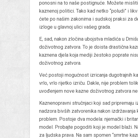
ponosni na to naše postignuće. Možete misliti
kaznenoj politici. Tako kad netko “poludi” i l
ćete po našim zakonima i sudskoj praksi za d
izloge u glavnoj ulici vašeg grada.
E, sad, nakon zločina ubojstva mladića u Drni
doživotnog zatvora. To je doista drastična kaz
kaznena djela koja mediji žestoko poprate nisu
doživotnog zatvora.
Već postoji mogućnost izricanja dugotrajnih k
vrlo, vrlo rijetko izriču. Dakle, nije problem 
uvođenjem nove kazne doživotnog zatvora nego
Kaznenopravni stručnjaci koji sad pripremaju
nadzora bivših zatvorenika nakon izdržavanja k
problem. Postoje dva modela: njemački i britans
model. Probajte pogoditi koji je model blaži. 
za ljudska prava. Na sam spomen “smrtne kazne”