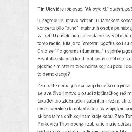
Tin Ujević
je ispjevao: “
Mi smo išli putem, put
U Zagrebu je upravo održan u Lisinskom koncert
koncertu bilo “puno” istaknutih osoba pa nabraj
za pet! U načelu nemam ništa protiv slobode g
tome radilo. Bila je to “smotra” jugofila koji su
Orilo se “Po gorama i šumama…” i vijorile jugo
Hrvatske iskapaju kosti pobijenih u doba te k
pjesme tim ratnim zločincima koji su pobili d
to demokracija?
Zamislite nemoguć scenarij da netko organizir
se sve živo i mrtvo u osudi zločinačkog režim
također bio zločinački i autoritarni režim, ali 
naše liberalne demokrate demokracija, kao uost
sklonostima onih koji nam kroje kapu. Zato 
Perkovića Thompsona i zabranio mu je održava
partizanske pjesme i veličanje zločinca Tita.