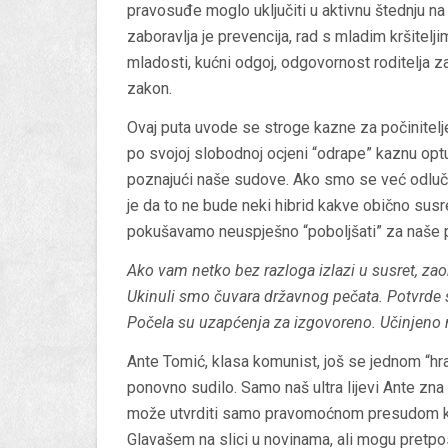
pravosuđe moglo uključiti u aktivnu štednju na
zaboravlja je prevencija, rad s mladim kršitelji
mladosti, kućni odgoj, odgovornost roditelja za 
zakon.
Ovaj puta uvode se stroge kazne za počinitelje
po svojoj slobodnoj ocjeni “odrape” kaznu op
poznajući naše sudove. Ako smo se već odluči
je da to ne bude neki hibrid kakve obično sus
pokušavamo neuspješno “poboljšati” za naše 
Ako vam netko bez razloga izlazi u susret, zao
Ukinuli smo čuvara državnog pečata. Potvrde su
Počela su uzapćenja za izgovoreno. Učinjeno 
Ante Tomić, klasa komunist, još se jednom “h
ponovno sudilo. Samo naš ultra lijevi Ante zna 
može utvrditi samo pravomoćnom presudom ka
Glavašem na slici u novinama, ali mogu pretpo