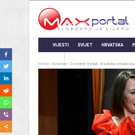
VIJESTI
SVIJET
HRVATSKA
P
GASTRO
Home
Kolumne
Zvonimir Hodak: Hrvatska između kazn