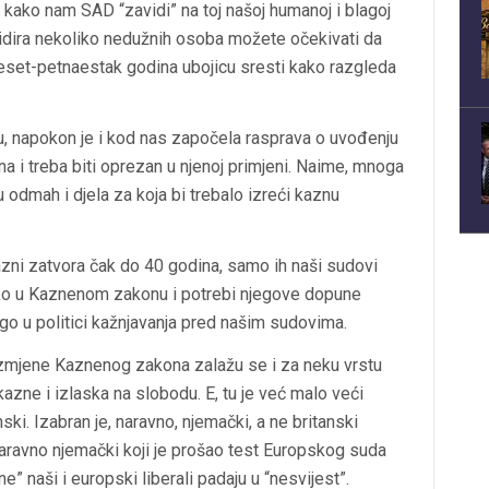
 kako nam SAD “zavidi” na toj našoj humanoj i blagoj
ikvidira nekoliko nedužnih osoba možete očekivati da
eset-petnaestak godina ubojicu sresti kako razgleda
šu, napokon je i kod nas započela rasprava o uvođenju
na i treba biti oprezan u njenoj primjeni. Naime, mnoga
 odmah i djela za koja bi trebalo izreći kaznu
azni zatvora čak do 40 godina, samo ih naši sudovi
toliko u Kaznenom zakonu i potrebi njegove dopune
 u politici kažnjavanja pred našim sudovima.
 izmjene Kaznenog zakona zalažu se i za neku vrstu
azne i izlaska na slobodu. E, tu je već malo veći
ki. Izabran je, naravno, njemački, a ne britanski
Naravno njemački koji je prošao test Europskog suda
 naši i europski liberali padaju u “nesvijest”.