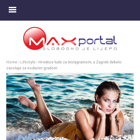
Home
Lifestyle
Hrvatice lude za Instagramom, a Zagreb debelo
zaostaje za vodećim gradom