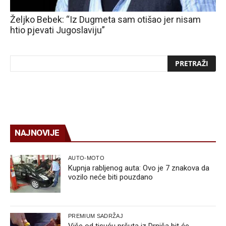
Željko Bebek: “Iz Dugmeta sam otišao jer nisam
htio pjevati Jugoslaviju”
NAJNOVIJE
AUTO-MOTO
Kupnja rabljenog auta: Ovo je 7 znakova da
vozilo neće biti pouzdano
PREMIUM SADRŽAJ
Više od tisuću pršuta iz Drniša bit će