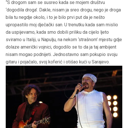
“S drogom sam se susreo kada se mojem društvu
‘dogodila droga’. Dakle, nisam ja sreo drogu, nego je droga
bila tu negdje okolo, i to je bilo prvi put da je nešto
upropastilo moj dječački san. U trenutku kada sam mislio
da uspijevamo, kada smo dobili priliku da cijelo ljeto
sviramo u Italiji, u Napulju, na nekom ‘strašnom’ mjestu gdje
dolaze američki vojnici, dogodilo se to da ja taj ambijent
nisam mogao podnijeti. Jednostavno sam pokupio svoju
gitaru i pojačalo, svoj koferić i otišao kući u Sarajevo.