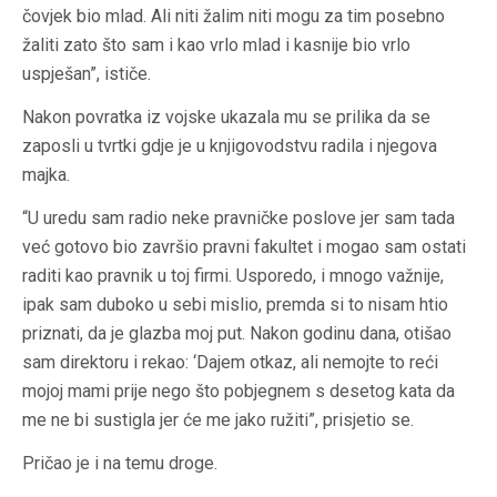
čovjek bio mlad. Ali niti žalim niti mogu za tim posebno
žaliti zato što sam i kao vrlo mlad i kasnije bio vrlo
uspješan”, ističe.
Nakon povratka iz vojske ukazala mu se prilika da se
zaposli u tvrtki gdje je u knjigovodstvu radila i njegova
majka.
“U uredu sam radio neke pravničke poslove jer sam tada
već gotovo bio završio pravni fakultet i mogao sam ostati
raditi kao pravnik u toj firmi. Usporedo, i mnogo važnije,
ipak sam duboko u sebi mislio, premda si to nisam htio
priznati, da je glazba moj put. Nakon godinu dana, otišao
sam direktoru i rekao: ‘Dajem otkaz, ali nemojte to reći
mojoj mami prije nego što pobjegnem s desetog kata da
me ne bi sustigla jer će me jako ružiti”, prisjetio se.
Pričao je i na temu droge.