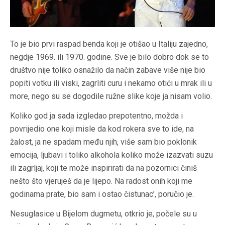
To je bio prvi raspad benda koji je otišao u Italiju zajedno,
negdje 1969. ili 1970. godine. Sve je bilo dobro dok se to
društvo nije toliko osnažilo da način zabave više nije bio
popiti votku ili viski, zagrliti curu i nekamo otići u mrak ili u
more, nego su se dogodile ružne slike koje ja nisam volio.
Koliko god ja sada izgledao prepotentno, možda i
povrijedio one koji misle da kod rokera sve to ide, na
žalost, ja ne spadam među njih, više sam bio poklonik
emocija, ljubavi i toliko alkohola koliko može izazvati suzu
ili zagrljaj, koji te može inspirirati da na pozornici činiš
nešto što vjeruješ da je lijepo. Na radost onih koji me
godinama prate, bio sam i ostao čistunac’, poručio je.
Nesuglasice u Bijelom dugmetu, otkrio je, počele su u