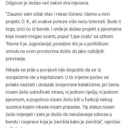
Odgovor je došao već nakon dva mjeseca.
“Zauzeo sam oštar stav i rekao Goranu: Idemo u novi
projekt, O. K., ali ovakve poteze više neću tolerirati. Bude li
toga, izići ću iz benda. I onda je došao projekt s pjesmama
koje nisam mogao svariti, poput ‘Lipe cvatu’ sa stihom
‘Ravna ti je Jugoslavija’, posebno što je u političkom
smislu na ovim prostorima došlo do jako ozbiljnih
previranja.
Nikada se prije u povijesti nije dogodilo da se iz
socijalizma ide u kapitalizam. U to vrijeme počeo se
polako nazirati i dolazak svojevrsne kataklizme, pri čemu
nisam želio određivati stranu, ni jednom riječju, ni jednom
pjesmom, a pogotovo nisam želio biti u funkciji nekog
sustava kojem nikada nisam pripadao. Taj status nisam
želio mijenjati i zato je došlo do narušavanja odnosa u
bendu i rasprave koja je završila kako je završila”, ispričao