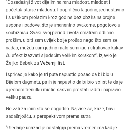
“Dosadašnji život dijelim na ranu mladost, mladost i
početak starije mladosti. I poprilično lagodno, jednostavno
i s užitkom prolazim kroz godine bez obzira na brojne
uspone i padove, što je imanentno svakome, pogotovo u
šoubiznisu. Svaki svoj period života smatram odlično
prošlim, u biti sam uvijek bolje prošao nego što sam se
nadao, možda sam jedino malo sumnjao i strahovao kakav
ću efekt izazvati sljedećim velikim korakom”, izjavio je
Željko Bebek za
Večernji list.
Ispričao je kako je tri puta napustio posao da bi bio u
Bijelom dugmetu, pa ih je napustio da bi bio solist te da je
u jednom trenutku mislio sasvim prestati raditi i napravio
veliku pauzu.
Ne žali za ičim što se dogodilo. Najviše se, kaže, bavi
sadašnjošću, s perspektivom prema sutra.
“Gledanje unazad je nostalgija prema vremenima kad je