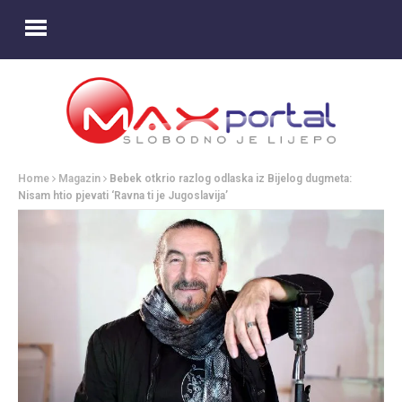
Home
Magazin
Bebek otkrio razlog odlaska iz Bijelog dugmeta:
Nisam htio pjevati ‘Ravna ti je Jugoslavija’