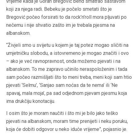
vrijeme kada je Goran Bregović bend smatrao sastavom
koji za njega radi. Bebeku je počelo smetati što je
Bregović počeo forsirati to da rock’n’roll mora pljuvati po
nečemu i nije shvatio zašto im je trebala pjesma na
albanskom.
“Živjeli smo u svijetu u kojem je taj potez mogao sličiti na
umjetničku slobodu, a istovremeno je mogao značiti i ovo
– ako je već ravnopravnost, onda možemo pjevati i na
albanskom. To me zapravo učinilo neraspoloženim i tada
sam počeo razmišljati što to meni treba, meni koji sam htio
pjevati ‘Selmu’, ‘Sanjao sam noćas da te nema’ ili ‘Ne
spavaj, mala moja’, pa sad odjednom pjevam pjesmu koja
ima drukčiju konotaciju.
I osim što je moram naučiti i što mi je bilo jako teško
pjevati na albanskom, moram time prenijeti i neku poruku,
koja će dobiti odgovor u neko iduće vrijeme”, pojasnio je.