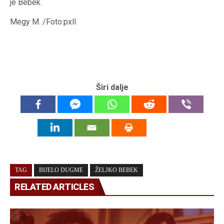
je Bebek.
Megy M. /Foto:pxll
Širi dalje
TAG
BIJELO DUGME
ŽELJKO BEBEK
RELATED ARTICLES