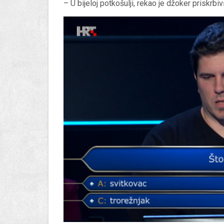
– U bijeloj potkošulji, rekao je džoker priskrbi