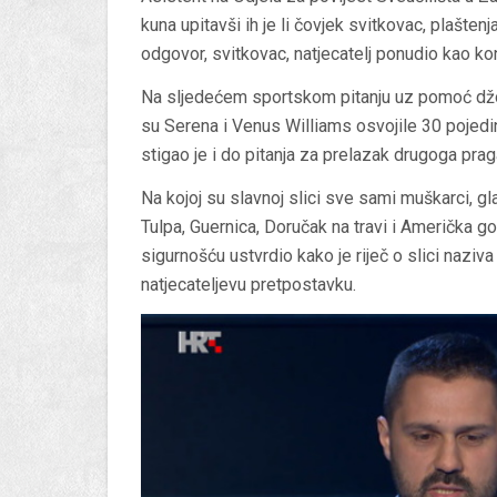
kuna upitavši ih je li čovjek svitkovac, plaštenja
odgovor, svitkovac, natjecatelj ponudio kao k
Na sljedećem sportskom pitanju uz pomoć džo
su Serena i Venus Williams osvojile 30 pojed
stigao je i do pitanja za prelazak drugoga prag
Na kojoj su slavnoj slici sve sami muškarci, gl
Tulpa, Guernica, Doručak na travi i Američka got
sigurnošću ustvrdio kako je riječ o slici naziv
natjecateljevu pretpostavku.