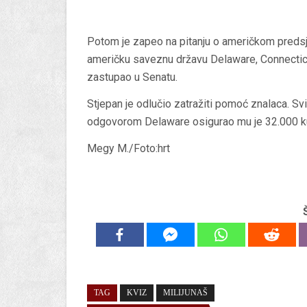
Potom je zapeo na pitanju o američkom predsjed
američku saveznu državu Delaware, Connecticu
zastupao u Senatu.
Stjepan je odlučio zatražiti pomoć znalaca. Svi 
odgovorom Delaware osigurao mu je 32.000 kun
Megy M./Foto:hrt
TAG
KVIZ
MILIJUNAŠ