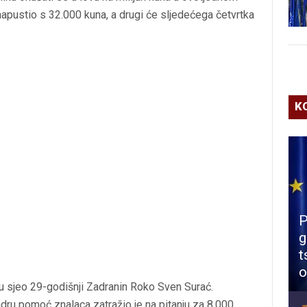
napustio s 32.000 kuna, a drugi će sljedećega četvrtka
K
P
g
t
o
vu sjeo 29-godišnji Zadranin Roko Sven Surać.
adru pomoć znalaca zatražio je na pitanju za 8.000