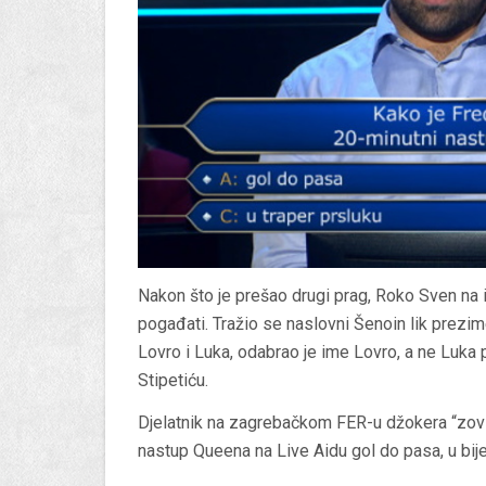
Nakon što je prešao drugi prag, Roko Sven na i
pogađati. Tražio se naslovni Šenoin lik prez
Lovro i Luka, odabrao je ime Lovro, a ne Luka 
Stipetiću.
Djelatnik na zagrebačkom FER-u džokera “zovi”
nastup Queena na Live Aidu gol do pasa, u bijelo