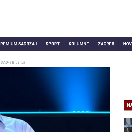
REMIUM SADRŽAJ
SPORT
KOLUMNE
ZAGREB
NOV
ku SAD-a Bidenu?
N