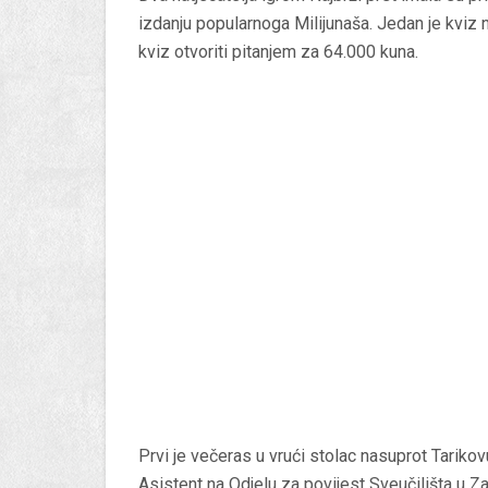
izdanju popularnoga Milijunaša. Jedan je kviz 
kviz otvoriti pitanjem za 64.000 kuna.
Prvi je večeras u vrući stolac nasuprot Tariko
Asistent na Odjelu za povijest Sveučilišta u Z