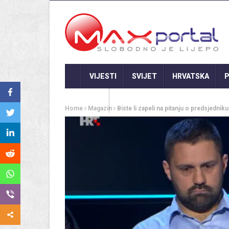
VIJESTI
SVIJET
HRVATSKA
P
GASTRO
Home
Magazin
Biste li zapeli na pitanju o predsjedni