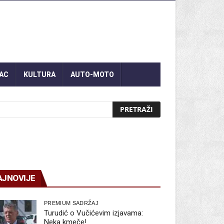
AC
KULTURA
AUTO-MOTO
AJNOVIJE
PREMIUM SADRŽAJ
Turudić o Vučićevim izjavama:
Neka kmeče!