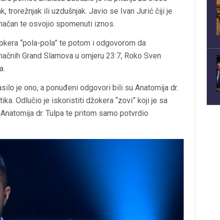
k, trorežnjak ili uzdušnjak. Javio se Ivan Jurić čiji je
onačan te osvojio spomenuti iznos.
kera “pola-pola” te potom i odgovorom da
inačnih Grand Slamova u omjeru 23:7, Roko Sven
a.
asilo je ono, a ponuđeni odgovori bili su Anatomija dr.
ika. Odlučio je iskoristiti džokera “zovi” koji je sa
a Anatomija dr. Tulpa te pritom samo potvrdio