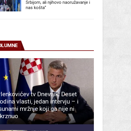
Srbijom, ali njihovo naoružavanje i
nas košta”
OLUMNE
lenkovićev tv Dnevnik: Deset
odina vlasti, jedan intervju – i
sunami mržnje koji ga nije ni
krznuo