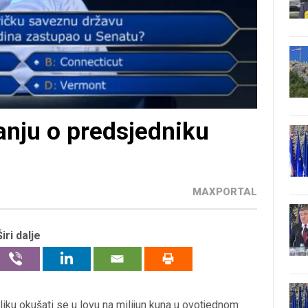
tanju o predsjedniku
MAXPORTAL
Širi dalje
iliku okušati se u lovu na milijun kuna u ovotjednom