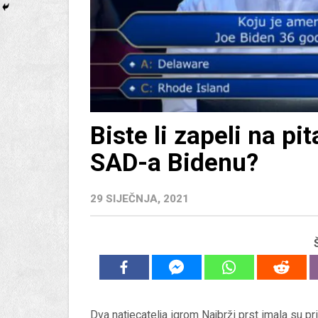
Biste li zapeli na pi
SAD-a Bidenu?
29 SIJEČNJA, 2021
Dva natjecatelja igrom Najbrži prst imala su pr