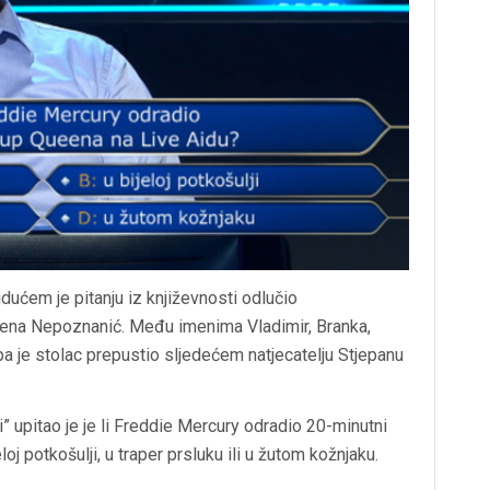
dućem je pitanju iz književnosti odlučio
imena Nepoznanić. Među imenima Vladimir, Branka,
pa je stolac prepustio sljedećem natjecatelju Stjepanu
 upitao je je li Freddie Mercury odradio 20-minutni
j potkošulji, u traper prsluku ili u žutom kožnjaku.