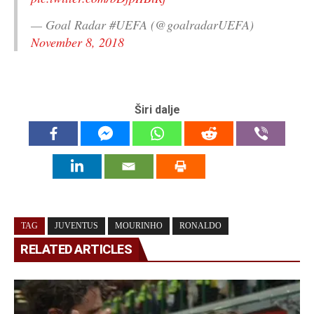
— Goal Radar #UEFA (@goalradarUEFA)
November 8, 2018
Širi dalje
TAG
JUVENTUS
MOURINHO
RONALDO
RELATED ARTICLES