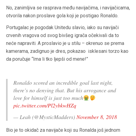
No, zanimljiva se rasprava među navijačima, i navijačicama,
otvorila nakon proslave gola koji je postigao Ronaldo.
Portugalac je pogodak Unitedu slavio, iako su navijači
crvenih vragova od svog bivšeg igrača očekivali da to
neće napraviti. A proslavio je u stilu – okrenuo se prema
kamerama, zadignuo je dres, pokazao isklesani torzo kao
da poručuje “Ima li tko ljepši od mene!”
Ronaldo scored an incredible goal last night,
there’s no denying that. But his arrogance and
love for himself is just too much
pic.twitter.com/Pl2ybkwHZq
— Leah (@MysticMadders)
November 8, 2018
Bio je to okidač za navijače koji su Ronalda još jednom