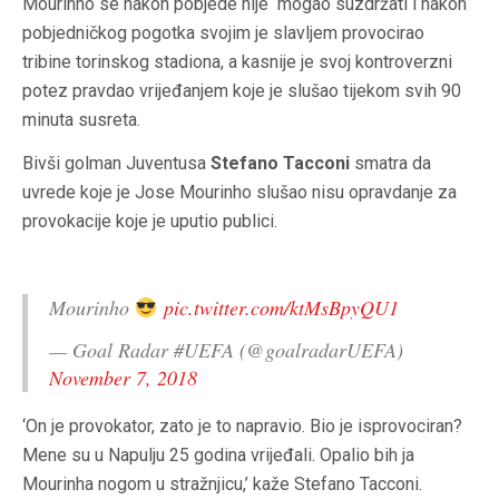
Mourinho se nakon pobjede nije mogao suzdržati i nakon
pobjedničkog pogotka svojim je slavljem provocirao
tribine torinskog stadiona, a kasnije je svoj kontroverzni
potez pravdao vrijeđanjem koje je slušao tijekom svih 90
minuta susreta.
Bivši golman Juventusa
Stefano Tacconi
smatra da
uvrede koje je Jose Mourinho slušao nisu opravdanje za
provokacije koje je uputio publici.
Mourinho
pic.twitter.com/ktMsBpyQU1
— Goal Radar #UEFA (@goalradarUEFA)
November 7, 2018
‘On je provokator, zato je to napravio. Bio je isprovociran?
Mene su u Napulju 25 godina vrijeđali. Opalio bih ja
Mourinha nogom u stražnjicu,’ kaže Stefano Tacconi.