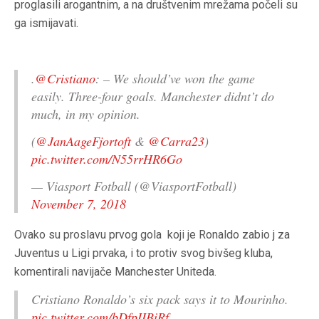
proglasili arogantnim, a na društvenim mrežama počeli su
ga ismijavati.
.
@Cristiano
: – We should’ve won the game
easily. Three-four goals. Manchester didnt’t do
much, in my opinion.
(
@JanAageFjortoft
&
@Carra23
)
pic.twitter.com/N55rrHR6Go
— Viasport Fotball (@ViasportFotball)
November 7, 2018
Ovako su proslavu prvog gola koji je Ronaldo zabio j za
Juventus u Ligi prvaka, i to protiv svog bivšeg kluba,
komentirali navijače Manchester Uniteda.
Cristiano Ronaldo’s six pack says it to Mourinho.
pic.twitter.com/bDfpIIBiRf