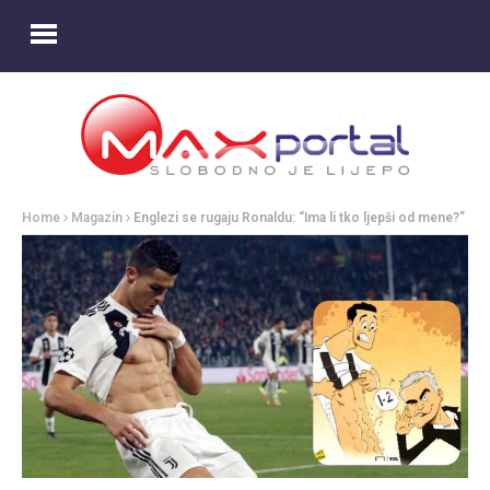
Home
Magazin
Englezi se rugaju Ronaldu: “Ima li tko ljepši od mene?”