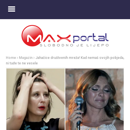
Home
Magazin
Jahačice društvenih mreža! Kad nemaš svojih pobjeda,
ni tuđe te ne vesele