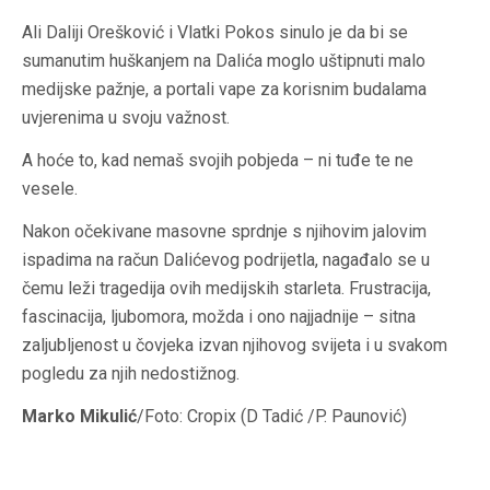
Ali Daliji Orešković i Vlatki Pokos sinulo je da bi se
sumanutim huškanjem na Dalića moglo uštipnuti malo
medijske pažnje, a portali vape za korisnim budalama
uvjerenima u svoju važnost.
A hoće to, kad nemaš svojih pobjeda – ni tuđe te ne
vesele.
Nakon očekivane masovne sprdnje s njihovim jalovim
ispadima na račun Dalićevog podrijetla, nagađalo se u
čemu leži tragedija ovih medijskih starleta. Frustracija,
fascinacija, ljubomora, možda i ono najjadnije – sitna
zaljubljenost u čovjeka izvan njihovog svijeta i u svakom
pogledu za njih nedostižnog.
Marko Mikulić
/Foto: Cropix (D Tadić /P. Paunović)