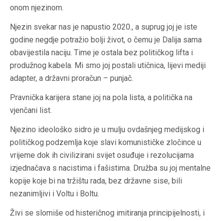
onom njezinom.
Njezin svekar nas je napustio 2020., a suprug joj je iste
godine negdje potražio bolji život, o čemu je Dalija sama
obavijestila naciju. Time je ostala bez političkog lifta i
produžnog kabela. Mi smo joj postali utičnica, lijevi mediji
adapter, a državni proračun – punjač.
Pravnička karijera stane joj na pola lista, a politička na
vjenčani list.
Njezino ideološko sidro je u mulju ovdašnjeg medijskog i
političkog podzemlja koje slavi komunističke zločince u
vrijeme dok ih civilizirani svijet osuđuje i rezolucijama
izjednačava s nacistima i fašistima. Družba su joj mentalne
kopije koje bi na tržištu rada, bez državne sise, bili
nezanimljivi i Voltu i Boltu.
Živi se slomiše od histeričnog imitiranja principijelnosti, i