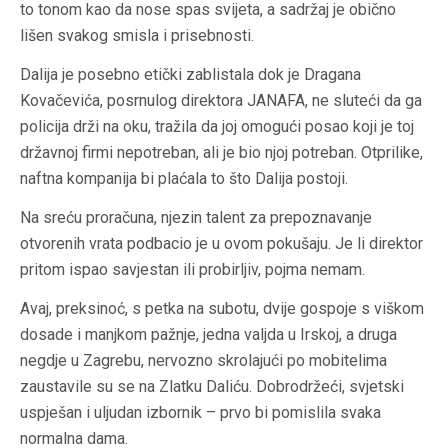
to tonom kao da nose spas svijeta, a sadržaj je obično
lišen svakog smisla i prisebnosti.
Dalija je posebno etički zablistala dok je Dragana
Kovačevića, posrnulog direktora JANAFA, ne sluteći da ga
policija drži na oku, tražila da joj omogući posao koji je toj
državnoj firmi nepotreban, ali je bio njoj potreban. Otprilike,
naftna kompanija bi plaćala to što Dalija postoji.
Na sreću proračuna, njezin talent za prepoznavanje
otvorenih vrata podbacio je u ovom pokušaju. Je li direktor
pritom ispao savjestan ili probirljiv, pojma nemam.
Avaj, preksinoć, s petka na subotu, dvije gospoje s viškom
dosade i manjkom pažnje, jedna valjda u Irskoj, a druga
negdje u Zagrebu, nervozno skrolajući po mobitelima
zaustavile su se na Zlatku Daliću. Dobrodržeći, svjetski
uspješan i uljudan izbornik – prvo bi pomislila svaka
normalna dama.