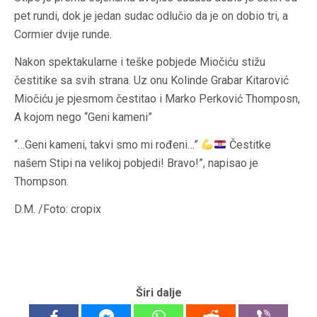
pet rundi, dok je jedan sudac odlučio da je on dobio tri, a
Cormier dvije runde.
Nakon spektakularne i teške pobjede Miočiću stižu
čestitike sa svih strana. Uz onu Kolinde Grabar Kitarović
Miočiću je pjesmom čestitao i Marko Perković Thomposn,
A kojom nego “Geni kameni”
“…Geni kameni, takvi smo mi rođeni…”
Čestitke
našem Stipi na velikoj pobjedi! Bravo!”, napisao je
Thompson.
D.M. /Foto: cropix
Širi dalje