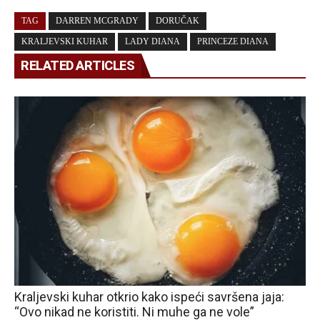
TAG
DARREN MCGRADY
DORUČAK
KRALJEVSKI KUHAR
LADY DIANA
PRINCEZE DIANA
RELATED ARTICLES
Kraljevski kuhar otkrio kako ispeći savršena jaja:
“Ovo nikad ne koristiti. Ni muhe ga ne vole”