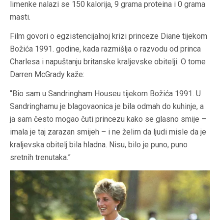
limenke nalazi se 150 kalorija, 9 grama proteina i 0 grama
masti.
Film govori o egzistencijalnoj krizi princeze Diane tijekom
Božića 1991. godine, kada razmišlja o razvodu od princa
Charlesa i napuštanju britanske kraljevske obitelji. O tome
Darren McGrady kaže:
“Bio sam u Sandringham Houseu tijekom Božića 1991. U
Sandringhamu je blagovaonica je bila odmah do kuhinje, a
ja sam često mogao čuti princezu kako se glasno smije –
imala je taj zarazan smijeh – i ne želim da ljudi misle da je
kraljevska obitelj bila hladna. Nisu, bilo je puno, puno
sretnih trenutaka.”