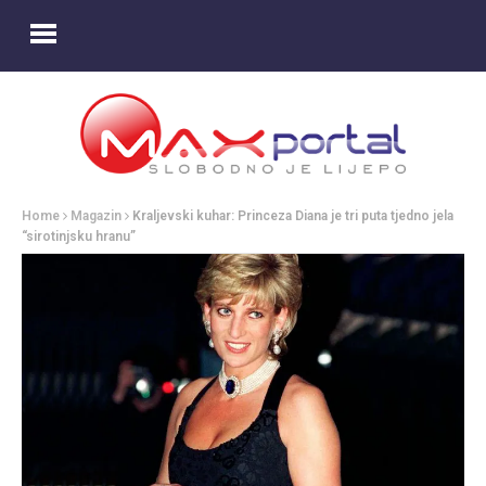
Home
Magazin
Kraljevski kuhar: Princeza Diana je tri puta tjedno jela
“sirotinjsku hranu”