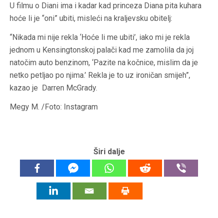
U filmu o Diani ima i kadar kad princeza Diana pita kuhara
hoće li je “oni” ubiti, misleći na kraljevsku obitelj:
“Nikada mi nije rekla ‘Hoće li me ubiti’, iako mi je rekla
jednom u Kensingtonskoj palači kad me zamolila da joj
natočim auto benzinom, ‘Pazite na kočnice, mislim da je
netko petljao po njima.’ Rekla je to uz ironičan smijeh”,
kazao je Darren McGrady.
Megy M. /Foto: Instagram
Širi dalje