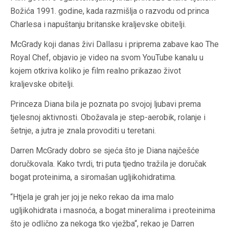
Božića 1991. godine, kada razmišlja o razvodu od princa
Charlesa i napuštanju britanske kraljevske obitelji.
McGrady koji danas živi Dallasu i priprema zabave kao The
Royal Chef, objavio je video na svom YouTube kanalu u
kojem otkriva koliko je film realno prikazao život
kraljevske obitelji.
Princeza Diana bila je poznata po svojoj ljubavi prema
tjelesnoj aktivnosti. Obožavala je step-aerobik, rolanje i
šetnje, a jutra je znala provoditi u teretani.
Darren McGrady dobro se sjeća što je Diana najčešće
doručkovala. Kako tvrdi, tri puta tjedno tražila je doručak
bogat proteinima, a siromašan ugljikohidratima.
“Htjela je grah jer joj je neko rekao da ima malo
ugljikohidrata i masnoća, a bogat mineralima i preoteinima
što je odlično za nekoga tko vježba“, rekao je Darren