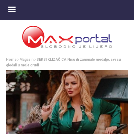
Home
Magazin
SEKSI KLIZAČICA Nisu ih zanimale medalje, svi su
gledali u moje grudi