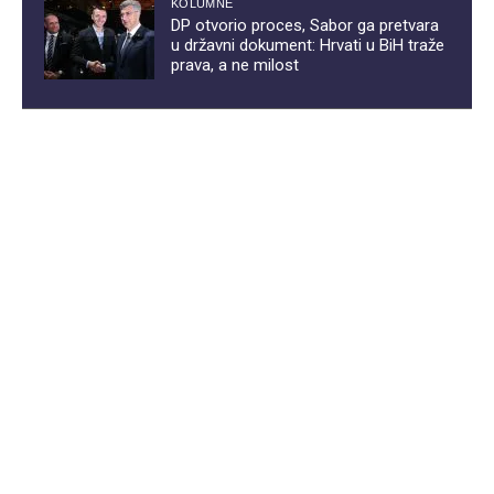
KOLUMNE
DP otvorio proces, Sabor ga pretvara
u državni dokument: Hrvati u BiH traže
prava, a ne milost