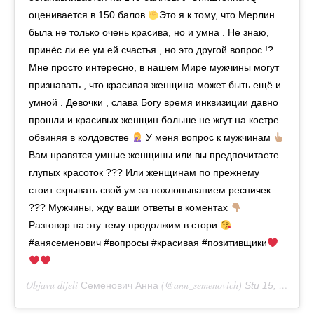
оценивается в 150 балов
Это я к тому, что Мерлин
была не только очень красива, но и умна . Не знаю,
принёс ли ее ум ей счастья , но это другой вопрос !?
Мне просто интересно, в нашем Мире мужчины могут
признавать , что красивая женщина может быть ещё и
умной . Девочки , слава Богу время инквизиции давно
прошли и красивых женщин больше не жгут на костре
обвиняя в колдовстве
У меня вопрос к мужчинам
Вам нравятся умные женщины или вы предпочитаете
глупых красоток ??? Или женщинам по прежнему
стоит скрывать свой ум за похлопыванием ресничек
??? Мужчины, жду ваши ответы в коментах
Разговор на эту тему продолжим в стори
#анясеменович #вопросы #красивая #позитивщики
Objavu dijeli
(@ann_semenovich)
Семенович Анна
Stu 15, 2018 u 12:57 PST