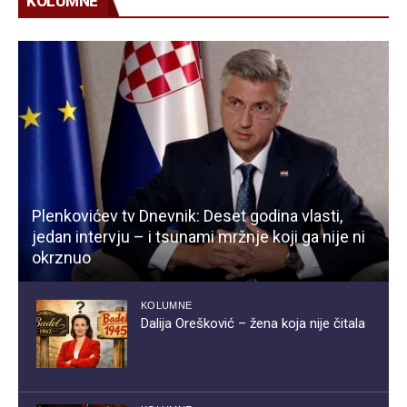
KOLUMNE
Plenkovićev tv Dnevnik: Deset godina vlasti,
jedan intervju – i tsunami mržnje koji ga nije ni
okrznuo
KOLUMNE
Dalija Orešković – žena koja nije čitala