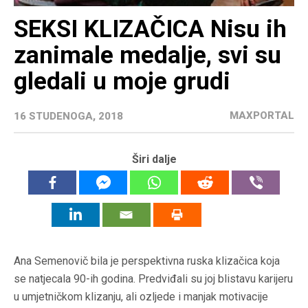
SEKSI KLIZAČICA Nisu ih
zanimale medalje, svi su
gledali u moje grudi
MAXPORTAL
16 STUDENOGA, 2018
Širi dalje
Ana Semenovič bila je perspektivna ruska klizačica koja
se natjecala 90-ih godina. Predviđali su joj blistavu karijeru
u umjetničkom klizanju, ali ozljede i manjak motivacije