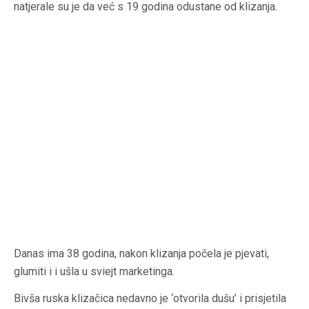
natjerale su je da već s 19 godina odustane od klizanja.
Danas ima 38 godina, nakon klizanja počela je pjevati,
glumiti i i ušla u sviejt marketinga.
Bivša ruska klizačica nedavno je ‘otvorila dušu’ i prisjetila