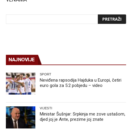
NAJNOVIJE
SPORT
Neviđena rapsodija Hajduka u Europi, četiri
euro gola za 5:2 pobjedu – video
VIJESTI
Ministar Šušnjar: Srpkinja me zove ustašom,
djed joj je Ante, prezime joj znate