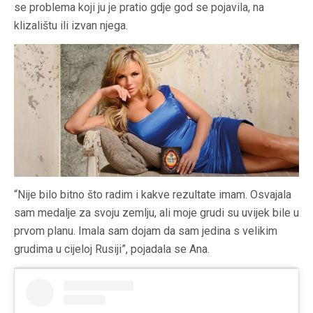
se problema koji ju je pratio gdje god se pojavila, na
klizalištu ili izvan njega.
“Nije bilo bitno što radim i kakve rezultate imam. Osvajala
sam medalje za svoju zemlju, ali moje grudi su uvijek bile u
prvom planu. Imala sam dojam da sam jedina s velikim
grudima u cijeloj Rusiji”, pojadala se Ana.