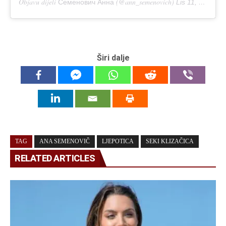
Objavu dijeli
(@ann_semenovich)
Семенович Анна
Lis 11, 2018 u 2:29 PDT
Širi dalje
TAG
ANA SEMENOVIČ
LJEPOTICA
SEKI KLIZAČICA
RELATED ARTICLES