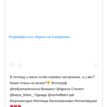
Pogledajte ovu objavu na Instagramu.
В пятницу у меня особо игривое настроение, а у вас?
Какие планы на вечер?
Фотограф
@nellyamartirosova Визажист @ilgeeva Стилист
@katya_fisher_ Одежда @rachellfabri.spb
#хорошегодня #пятница #анясеменович #позитивщики