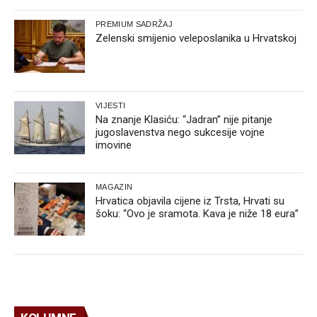
PREMIUM SADRŽAJ
Zelenski smijenio veleposlanika u Hrvatskoj
VIJESTI
Na znanje Klasiću: “Jadran” nije pitanje
jugoslavenstva nego sukcesije vojne
imovine
MAGAZIN
Hrvatica objavila cijene iz Trsta, Hrvati su
šoku: “Ovo je sramota. Kava je niže 18 eura”