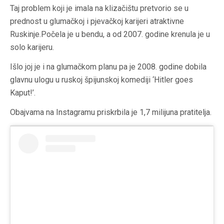
Taj problem koji je imala na klizačištu pretvorio se u
prednost u glumačkoj i pjevačkoj karijeri atraktivne
Ruskinje.Počela je u bendu, a od 2007. godine krenula je u
solo karijeru.
Išlo joj je i na glumačkom planu pa je 2008. godine dobila
glavnu ulogu u ruskoj špijunskoj komediji ‘Hitler goes
Kaput!’.
Obajvama na Instagramu priskrbila je 1,7 milijuna pratitelja.