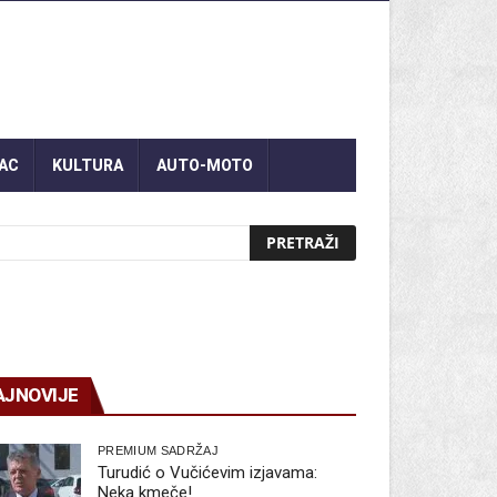
AC
KULTURA
AUTO-MOTO
AJNOVIJE
PREMIUM SADRŽAJ
Turudić o Vučićevim izjavama:
Neka kmeče!