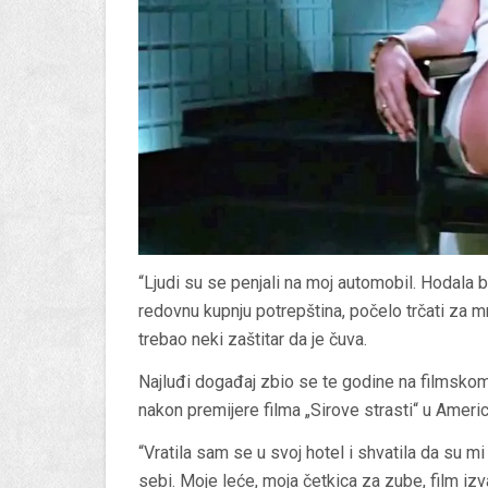
“Ljudi su se penjali na moj automobil. Hodala 
redovnu kupnju potrepština, počelo trčati za m
trebao neki zaštitar da je čuva.
Najluđi događaj zbio se te godine na filmsko
nakon premijere filma „Sirove strasti“ u Americ
“Vratila sam se u svoj hotel i shvatila da su m
sebi. Moje leće, moja četkica za zube, film izv