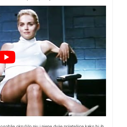
osoblje okružilo nju i njene dvije prijateljice kako bi ih