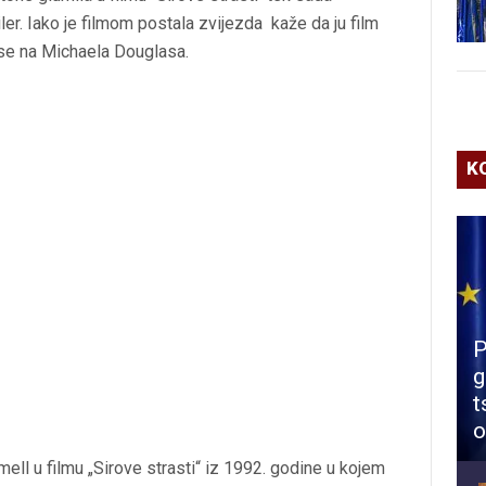
riler. Iako je filmom postala zvijezda kaže da ju film
ose na Michaela Douglasa.
K
P
g
t
o
ell u filmu „Sirove strasti“ iz 1992. godine u kojem