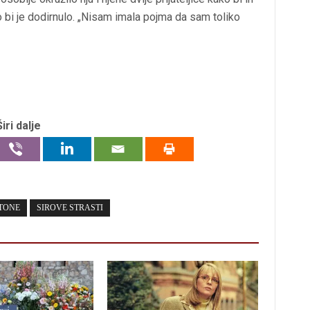
ko bi je dodirnulo. „Nisam imala pojma da sam toliko
Širi dalje
TONE
SIROVE STRASTI