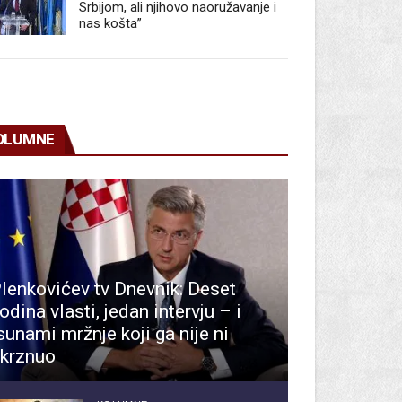
Srbijom, ali njihovo naoružavanje i
nas košta”
OLUMNE
lenkovićev tv Dnevnik: Deset
odina vlasti, jedan intervju – i
sunami mržnje koji ga nije ni
krznuo