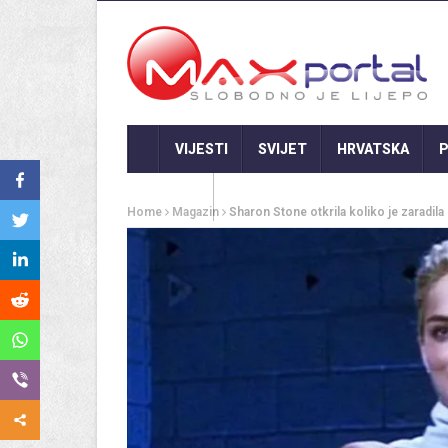
VIJESTI
SVIJET
HRVATSKA
P
GASTRO
Home
Magazin
Sharon Stone otkrila koliko je zaradila 