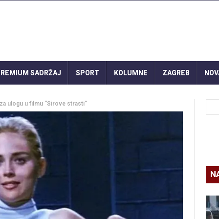
REMIUM SADRŽAJ
SPORT
KOLUMNE
ZAGREB
NOV
za ulogu u filmu “Sirove strasti”
N