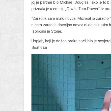
joj je partner bio Michael Douglas. Iako je to bi
priznala je u emisiji „Q with Tom Power“ tv post
“Zaradila sam malo novca. Michael je zaradio 1
nisam zaradila dovoljno novca ni da si kupim h
ispričala je Stone.
Uspjeh, koji je došao preko noći, bio je nevjero
Beatlesa.