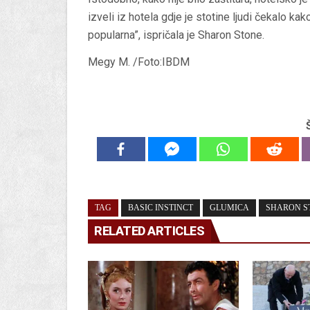
izveli iz hotela gdje je stotine ljudi čekalo ka
popularna”, ispričala je Sharon Stone.
Megy M. /Foto:IBDM
TAG
BASIC INSTINCT
GLUMICA
SHARON S
RELATED ARTICLES