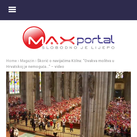
Home
Magazin
Škorić o navijačima Kölna: “Ovakva molitva u
Hrvatskoj je nemoguća…” – video