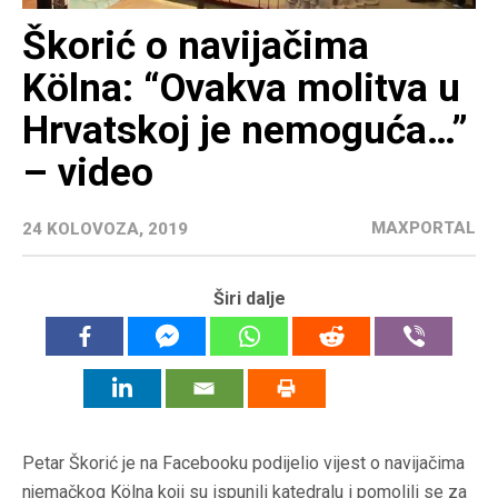
Škorić o navijačima
Kölna: “Ovakva molitva u
Hrvatskoj je nemoguća…”
– video
MAXPORTAL
24 KOLOVOZA, 2019
Širi dalje
Petar Škorić je na Facebooku podijelio vijest o navijačima
njemačkog Kölna koji su ispunili katedralu i pomolili se za