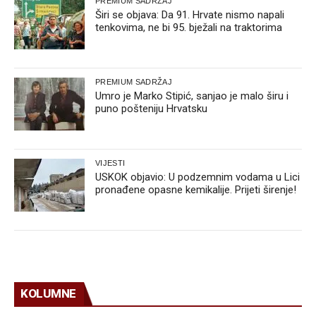
PREMIUM SADRŽAJ
Širi se objava: Da 91. Hrvate nismo napali
tenkovima, ne bi 95. bježali na traktorima
PREMIUM SADRŽAJ
Umro je Marko Stipić, sanjao je malo širu i
puno pošteniju Hrvatsku
VIJESTI
USKOK objavio: U podzemnim vodama u Lici
pronađene opasne kemikalije. Prijeti širenje!
KOLUMNE