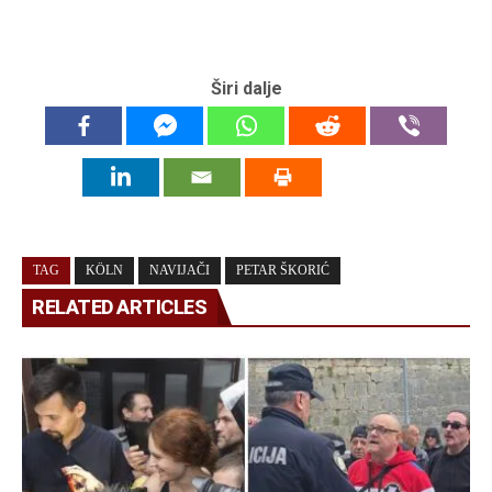
Širi dalje
TAG
KÖLN
NAVIJAČI
PETAR ŠKORIĆ
RELATED ARTICLES