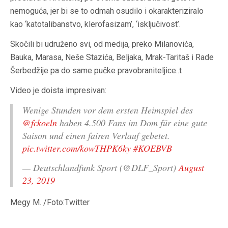
nemoguća, jer bi se to odmah osudilo i okarakteriziralo
kao ‘katotalibanstvo, klerofasizam’, ‘isključivost’.
Skočili bi udruženo svi, od medija, preko Milanovića,
Bauka, Marasa, Neše Stazića, Beljaka, Mrak-Taritaš i Rade
Šerbedžije pa do same pučke pravobraniteljice..t
Video je doista impresivan:
Wenige Stunden vor dem ersten Heimspiel des
@fckoeln
haben 4.500 Fans im Dom für eine gute
Saison und einen fairen Verlauf gebetet.
pic.twitter.com/kowTHPK6ky
#KOEBVB
— Deutschlandfunk Sport (@DLF_Sport)
August
23, 2019
Megy M. /Foto:Twitter