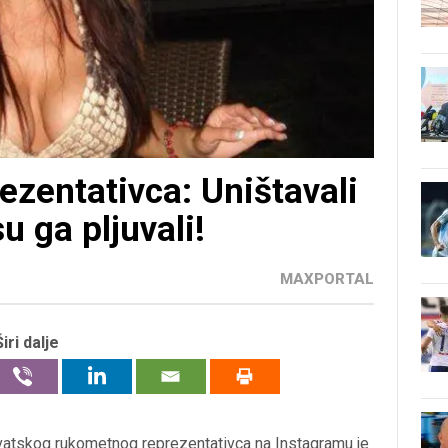
ezentativca: Uništavali
u ga pljuvali!
MAXPORTAL
Širi dalje
rvatskog rukometnog reprezentativca na Instagramu je