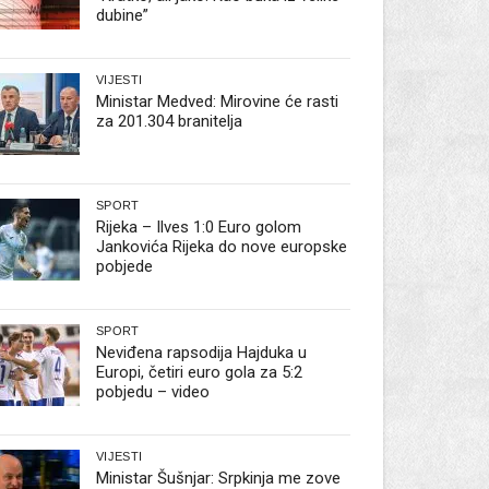
dubine”
VIJESTI
Ministar Medved: Mirovine će rasti
za 201.304 branitelja
SPORT
Rijeka – Ilves 1:0 Euro golom
Jankovića Rijeka do nove europske
pobjede
SPORT
Neviđena rapsodija Hajduka u
Europi, četiri euro gola za 5:2
pobjedu – video
VIJESTI
Ministar Šušnjar: Srpkinja me zove