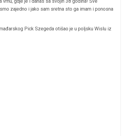
a vrhu, gdje je i danas sa svojih 38 godina! Sve
ili smo zajedno i jako sam sretna sto ga imam i ponosna
Iz mađarskog Pick Szegeda otišao je u poljsku Wislu iz