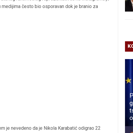
 u medijima često bio osporavan dok je branio za
K
P
g
t
o
em je nevedeno da je Nikola Karabatić odigrao 22