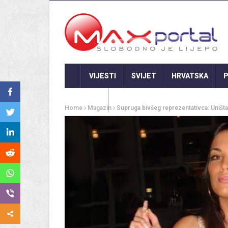
VIJESTI
SVIJET
HRVATSKA
P
GASTRO
Home
Magazin
Supruga bivšeg reprezentativca: Uništava