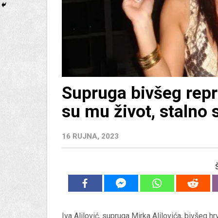
Supruga bivšeg repr
su mu život, stalno s
16 RUJNA, 2023
Iva Alilović
, supruga
Mirka Alilovića
, bivšeg h