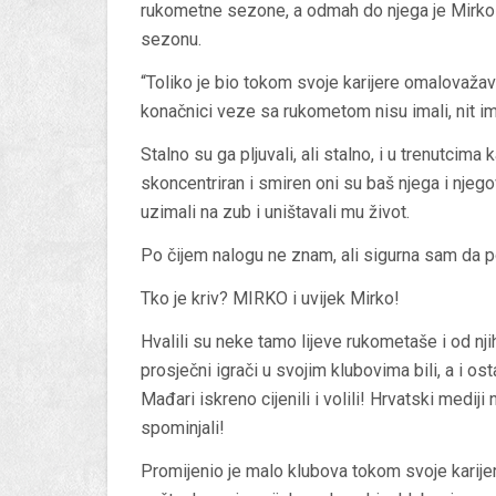
rukometne sezone, a odmah do njega je Mirko A
sezonu.
“Toliko je bio tokom svoje karijere omalovažav
konačnici veze sa rukometom nisu imali, nit im
Stalno su ga pljuvali, ali stalno, i u trenutcima
skoncentriran i smiren oni su baš njega i njego
uzimali na zub i uništavali mu život.
Po čijem nalogu ne znam, ali sigurna sam da po
Tko je kriv? MIRKO i uvijek Mirko!
Hvalili su neke tamo lijeve rukometaše i od nji
prosječni igrači u svojim klubovima bili, a i os
Mađari iskreno cijenili i volili! Hrvatski medij
spominjali!
Promijenio je malo klubova tokom svoje karijere