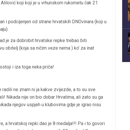
lilović koji koji je u vrhunskom rukometu čak 21
an i podcijenjen od strane hrvatskih DNOvinara (koji u
aju).
 kad je za dobrobit hrvatske repke trebao biti
vu obitelj (koja sa ničim veze nema ) ko’ za inat
stoji i iza toga neka priča!
h radili ne znam ni ja kakve zvijezde, a to su sve
tali! Nikada nije on bio dobar Hrvatima, ali zato su ga
i nikada njegov uspjeh u klubovima gdje je igrao nisu
, a hrvatskoj repki dao je 8 medalja!!! Pa i to govori