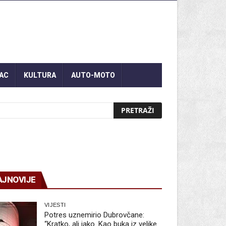
AC
KULTURA
AUTO-MOTO
AJNOVIJE
VIJESTI
Potres uznemirio Dubrovčane:
“Kratko, ali jako. Kao buka iz velike