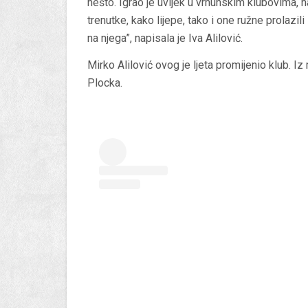
nešto. Igrao je uvijek u vrhunskim klubovima, n
trenutke, kako lijepe, tako i one ružne prolaz
na njega”, napisala je Iva Alilović.
Mirko Alilović ovog je ljeta promijenio klub. 
Plocka.