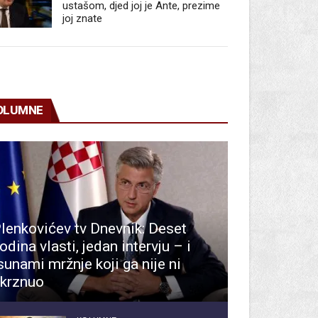
ustašom, djed joj je Ante, prezime
joj znate
OLUMNE
lenkovićev tv Dnevnik: Deset
odina vlasti, jedan intervju – i
sunami mržnje koji ga nije ni
krznuo