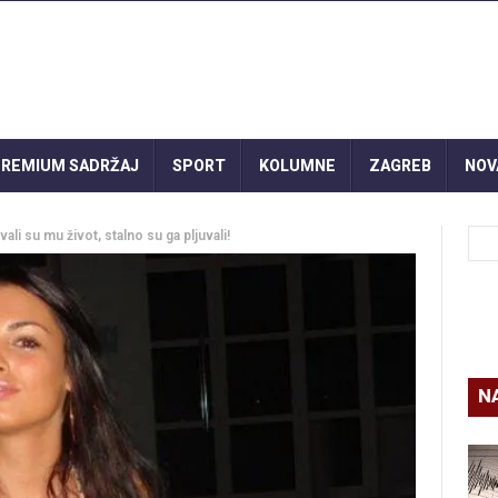
REMIUM SADRŽAJ
SPORT
KOLUMNE
ZAGREB
NOV
li su mu život, stalno su ga pljuvali!
N