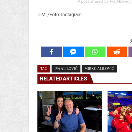
A post shared by Iva Alilović
D.M. /Foto: Instagram
TAG
IVA ALILOVIĆ
MIRKO ALILOVIĆ
RELATED ARTICLES