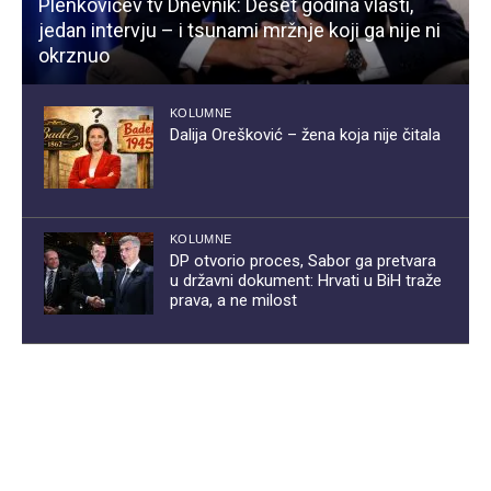
Plenkovićev tv Dnevnik: Deset godina vlasti,
jedan intervju – i tsunami mržnje koji ga nije ni
okrznuo
KOLUMNE
Dalija Orešković – žena koja nije čitala
KOLUMNE
DP otvorio proces, Sabor ga pretvara
u državni dokument: Hrvati u BiH traže
prava, a ne milost