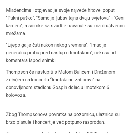
Mladencima i otpjevao je svoje najveće hitove, poput
“Pukni puško”, “Samo je ljubav tajna dvaju svjetova” i “Geni
kameni”, a snimke sa svadbe osvanule su i na društvenim
mrežama.
“Lijepo ga je čuti nakon nekog vremena”, “Imao je
generalnu probu pred nastup u Imotskom”, neki su od
komentara ispod snimki.
Thompson će nastupiti s Matom Bulićem i Draženom
Zečićem na koncertu “Imotski ne zaboravi” na
obnovljenom stadionu Gospin dolac u Imotskom 6.
kolovoza.
Zbog Thompsonova povratka na pozornicu, ulaznice su
brzo planule i koncert je već potpuno rasprodan.