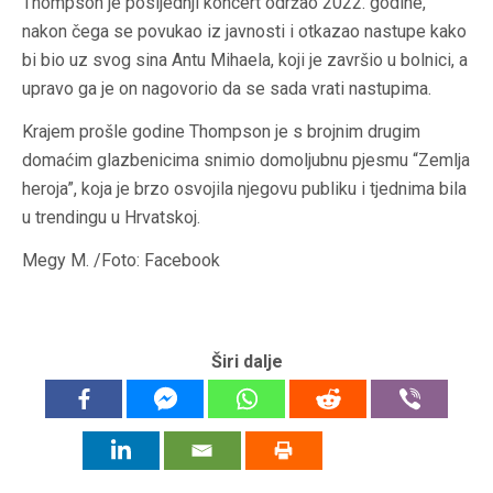
Thompson je posljednji koncert održao 2022. godine,
nakon čega se povukao iz javnosti i otkazao nastupe kako
bi bio uz svog sina Antu Mihaela, koji je završio u bolnici, a
upravo ga je on nagovorio da se sada vrati nastupima.
Krajem prošle godine Thompson je s brojnim drugim
domaćim glazbenicima snimio domoljubnu pjesmu “Zemlja
heroja”, koja je brzo osvojila njegovu publiku i tjednima bila
u trendingu u Hrvatskoj.
Megy M. /Foto: Facebook
Širi dalje