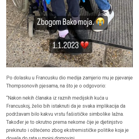
Po dolasku u Francusku dio medija zamjerio mu je pjevanje
Thompsonovih pjesama, na što je o odgovorio:
“Nakon nekih članaka iz raznih medijskih kuća u
Francuskoj, želio bih istaknuti da je svaka implikacija da
podržavam bilo kakvu vrstu fašističke simbolike lažna.
Također je to okrutno prema nekome čije je djetinjstvo
prekinuto i oštećeno zbog ekstremističke politike koja je
dovela do rata u mojoj domovini.