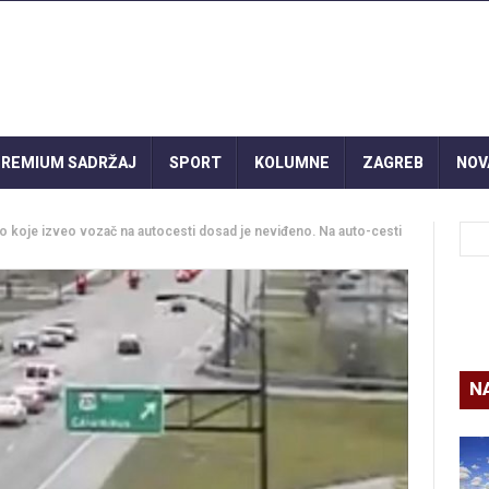
REMIUM SADRŽAJ
SPORT
KOLUMNE
ZAGREB
NOV
ilo koje izveo vozač na autocesti dosad je neviđeno. Na auto-cesti
N