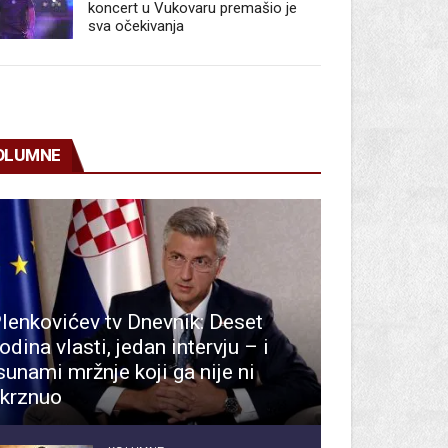
koncert u Vukovaru premašio je
sva očekivanja
OLUMNE
lenkovićev tv Dnevnik: Deset
odina vlasti, jedan intervju – i
sunami mržnje koji ga nije ni
krznuo