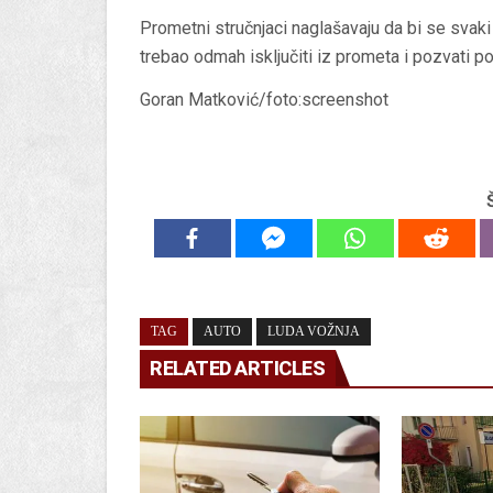
Prometni stručnjaci naglašavaju da bi se svak
trebao odmah isključiti iz prometa i pozvati p
Goran Matković/foto:screenshot
TAG
AUTO
LUDA VOŽNJA
RELATED ARTICLES