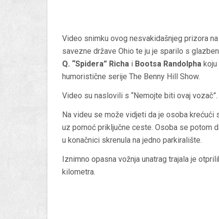
Video snimku ovog nesvakidašnjeg prizora na
savezne države Ohio te ju je sparilo s glaz
Q. “Spidera” Richa
i
Bootsa Randolpha
koju
humoristične serije The Benny Hill Show.
Video su naslovili s “Nemojte biti ovaj vozač”.
Na videu se može vidjeti da je osoba krećući 
uz pomoć priključne ceste. Osoba se potom dal
u konačnici skrenula na jedno parkiralište.
Iznimno opasna vožnja unatrag trajala je otpril
kilometra.