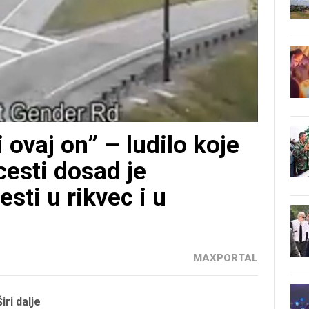
 ovaj on” – ludilo koje
cesti dosad je
sti u rikvec i u
MAXPORTAL
Širi dalje