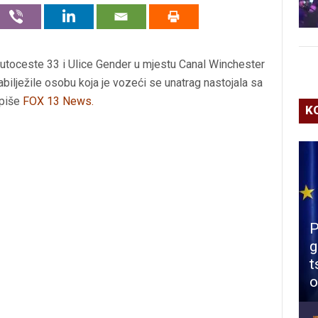
autoceste 33 i Ulice Gender u mjestu Canal Winchester
abilježile osobu koja je vozeći se unatrag nastojala sa
 piše
FOX 13 News
.
K
P
g
t
o