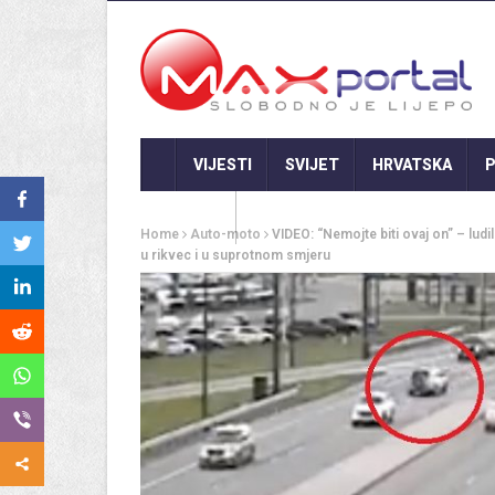
VIJESTI
SVIJET
HRVATSKA
P
GASTRO
Home
Auto-moto
VIDEO: “Nemojte biti ovaj on” – lud
u rikvec i u suprotnom smjeru