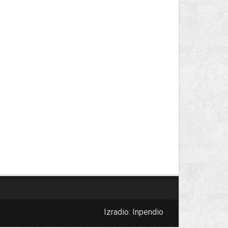
Izradio:
Inpendio