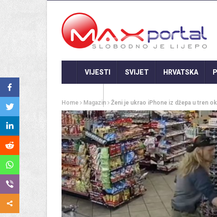
VIJESTI
SVIJET
HRVATSKA
P
GASTRO
Home
Magazin
Ženi je ukrao iPhone iz džepa u tren oka