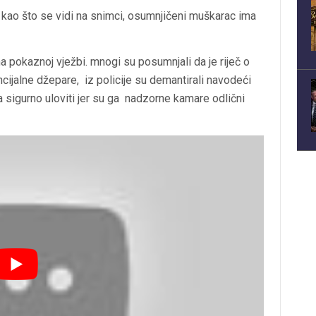
a kao što se vidi na snimci, osumnjičeni muškarac ima
a pokaznoj vježbi. mnogi su posumnjali da je riječ o
ncijalne džepare, iz policije su demantirali navodeći
ca sigurno uloviti jer su ga nadzorne kamare odlični