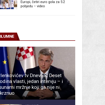
Europi, četiri euro gola za 5:2
pobjedu – video
OLUMNE
lenkovićev tv Dnevnik: Deset
odina vlasti, jedan intervju – i
sunami mržnje koji ga nije ni
krznuo