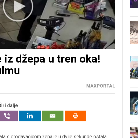
 iz džepa u tren oka!
filmu
MAXPORTAL
Širi dalje
ala s prodavačicom žena je u dvije sekunde ostala