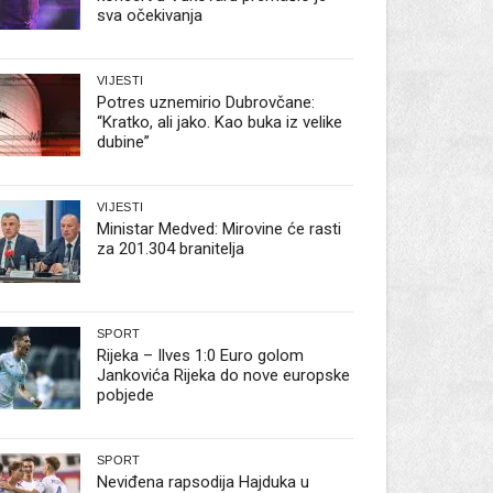
sva očekivanja
VIJESTI
Potres uznemirio Dubrovčane:
“Kratko, ali jako. Kao buka iz velike
dubine”
VIJESTI
Ministar Medved: Mirovine će rasti
za 201.304 branitelja
SPORT
Rijeka – Ilves 1:0 Euro golom
Jankovića Rijeka do nove europske
pobjede
SPORT
Neviđena rapsodija Hajduka u