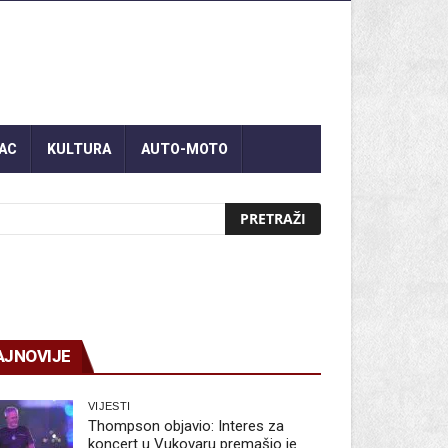
AC
KULTURA
AUTO-MOTO
AJNOVIJE
VIJESTI
Thompson objavio: Interes za
koncert u Vukovaru premašio je