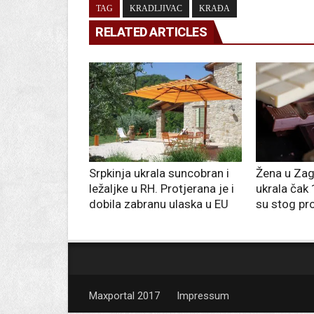
TAG
KRADLJIVAC
KRAĐA
RELATED ARTICLES
Srpkinja ukrala suncobran i
Žena u Zag
ležaljke u RH. Protjerana je i
ukrala čak
dobila zabranu ulaska u EU
su stog pr
Maxportal 2017
Impressum