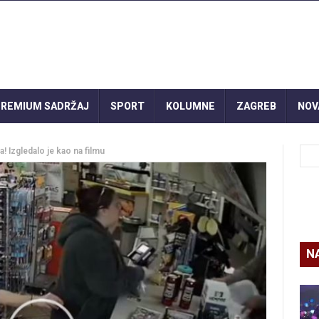
REMIUM SADRŽAJ
SPORT
KOLUMNE
ZAGREB
NOV
! Izgledalo je kao na filmu
N