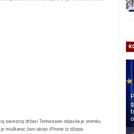
K
P
g
t
o
koj saveznoj državi Tennessee objavila je snimku
 je muškarac ženi ukrao iPhone iz džepa.