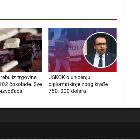
rebu iz trgovine
USKOK o uhićenju
 102 čokolade. Sve
diplomatkinje zbog krađe
oizvođača
750. 000 dolara