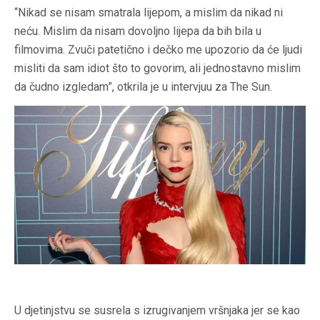
“Nikad se nisam smatrala lijepom, a mislim da nikad ni
neću. Mislim da nisam dovoljno lijepa da bih bila u
filmovima. Zvuči patetično i dečko me upozorio da će ljudi
misliti da sam idiot što to govorim, ali jednostavno mislim
da čudno izgledam”, otkrila je u intervjuu za The Sun.
U djetinjstvu se susrela s izrugivanjem vršnjaka jer se kao