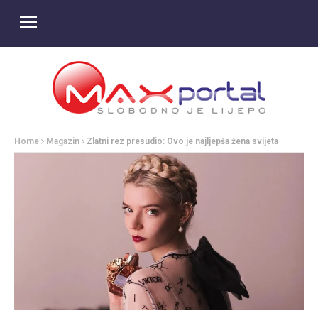
Home
Magazin
Zlatni rez presudio: Ovo je najljepša žena svijeta