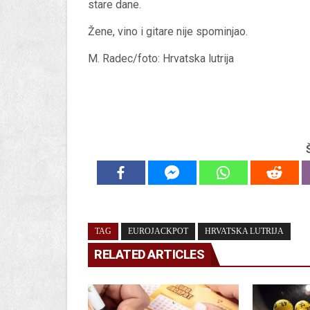
stare dane.
Žene, vino i gitare nije spominjao.
M. Radec/foto: Hrvatska lutrija
TAG
EUROJACKPOT
HRVATSKA LUTRIJA
RELATED ARTICLES