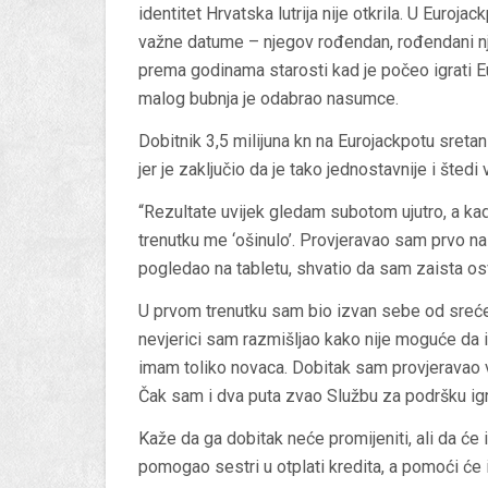
identitet Hrvatska lutrija nije otkrila. U Euroja
važne datume – njegov rođendan, rođendani nje
prema godinama starosti kad je počeo igrati Eu
malog bubnja je odabrao nasumce.
Dobitnik 3,5 milijuna kn na Eurojackpotu sretan
jer je zaključio da je tako jednostavnije i štedi 
“Rezultate uvijek gledam subotom ujutro, a kad
trenutku me ‘ošinulo’. Provjeravao sam prvo n
pogledao na tabletu, shvatio da sam zaista os
U prvom trenutku sam bio izvan sebe od sreće,
nevjerici sam razmišljao kako nije moguće da i
imam toliko novaca. Dobitak sam provjeravao va
Čak sam i dva puta zvao Službu za podršku igra
Kaže da ga dobitak neće promijeniti, ali da će i
pomogao sestri
u otplati kredita, a pomoći će 