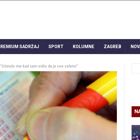
REMIUM SADRŽAJ
SPORT
KOLUMNE
ZAGREB
NOV
 “Ošinulo me kad sam vidio da je sve zeleno”
N