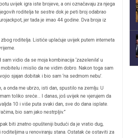
ckpotu uvijek igra iste brojeve, a oni označavaju za njega
govih roditelja te sestre dok je peti broj odabrao
rojackpot, jer tada je imao 44 godine. Dva broja iz
 zbog roditelja. Listiće uplaćuje uvijek putem interneta
vrijeme.
 sam vidio da se moja kombinacija ‘zazelenila’ u
a mobitelu i mislio da ne vidim dobro. Nakon toga sam
vojio sjajan dobitak i bio sam ‘na sedmom nebu’.
 a onda me ubrzo, isti dan, spustilo na zemlju. U
mam toliko sreće… I danas, još uvijek ne vjerujem da
ljda 10 i više puta svaki dan, sve do dana isplate.
čima, bio sam jako nestrpljiv.”
pak biti znatno opušteniji budući da je vratio dug,
i roditeljima u renoviranju stana. Ostatak će ostaviti za