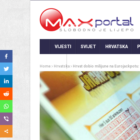
VIJESTI
SVIJET
HRVATSKA
P
GASTRO
Home
Hrvatska
Hrvat dobio milijune na Eurojackpotu: