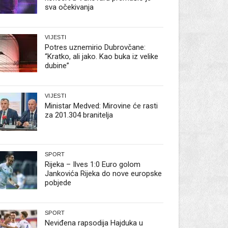
sva očekivanja
VIJESTI
Potres uznemirio Dubrovčane:
“Kratko, ali jako. Kao buka iz velike
dubine”
VIJESTI
Ministar Medved: Mirovine će rasti
za 201.304 branitelja
SPORT
Rijeka – Ilves 1:0 Euro golom
Jankovića Rijeka do nove europske
pobjede
SPORT
Neviđena rapsodija Hajduka u