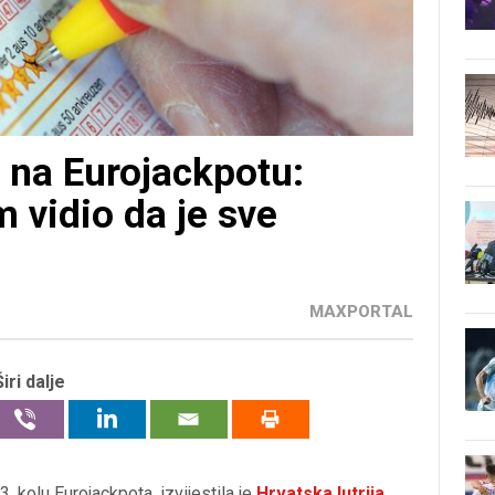
e na Eurojackpotu:
 vidio da je sve
MAXPORTAL
Širi dalje
3. kolu Eurojackpota, izvijestila je
Hrvatska lutrija
.