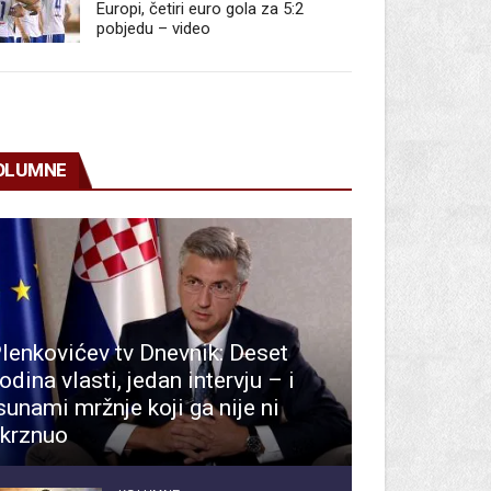
Europi, četiri euro gola za 5:2
pobjedu – video
OLUMNE
lenkovićev tv Dnevnik: Deset
odina vlasti, jedan intervju – i
sunami mržnje koji ga nije ni
krznuo