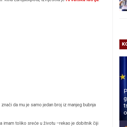
K
P
g
o znači da mu je samo jedan broj iz manjeg bubnja
t
o
da imam toliko sreće u životu –rekao je dobitnik čiji