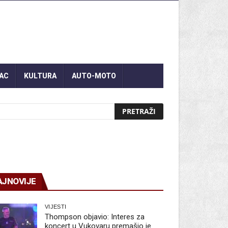
AC
KULTURA
AUTO-MOTO
AJNOVIJE
VIJESTI
Thompson objavio: Interes za
koncert u Vukovaru premašio je