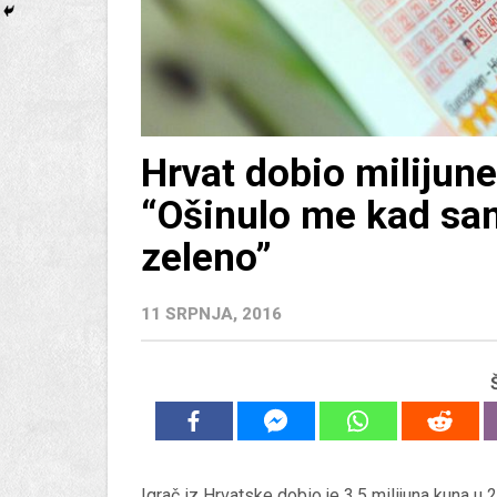
Hrvat dobio milijun
“Ošinulo me kad sam
zeleno”
11 SRPNJA, 2016
Igrač iz Hrvatske dobio je 3,5 milijuna kuna u 2