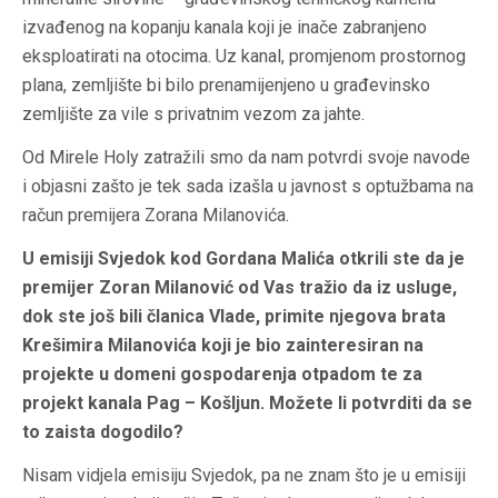
izvađenog na kopanju kanala koji je inače zabranjeno
eksploatirati na otocima. Uz kanal, promjenom prostornog
plana, zemljište bi bilo prenamijenjeno u građevinsko
zemljište za vile s privatnim vezom za jahte.
Od Mirele Holy zatražili smo da nam potvrdi svoje navode
i objasni zašto je tek sada izašla u javnost s optužbama na
račun premijera Zorana Milanovića.
U emisiji Svjedok kod Gordana Malića otkrili ste da je
premijer Zoran Milanović od Vas tražio da iz usluge,
dok ste još bili članica Vlade, primite njegova brata
Krešimira Milanovića koji je bio zainteresiran na
projekte u domeni gospodarenja otpadom te za
projekt kanala Pag – Košljun. Možete li potvrditi da se
to zaista dogodilo?
Nisam vidjela emisiju Svjedok, pa ne znam što je u emisiji