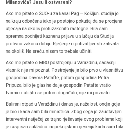
Milanovića? Jesu li ostvareni?
Ako me pitate o SUO-u za kanal Pag – Košljun, studija je
na kraju odbačena iako je postojao pokušaj da se procjena
utjecaja na okoliš protuzakonito rastegne. Bila sam
spremna podnijeti kaznenu prijavu u slučaju da Studija
protivno zakonu dobije Rješenje o prihvatljivosti zahvata
na okoliš. Na sreću, nisam to trebala učiniti.
Ako me pitate o MBO postrojenju u Varaždinu, sadašnji
vlasnik nije mi poznat. Postrojenje je bilo prvo u vlasništvu
gospodina Davora Patafte, potom gospodina Petra
Pripuza, bilo je glasina da je gospodin Patafta vratio
tvornicu, ali što se potom događalo, nije mi poznato.
Balirani otpad u Varaždinu i danas je, nažalost, ondje gdje
je bio i kada sam bila ministrica. Zbog čega je zaustavljen
interventni natječaj za trajno rješavanje ovog problema koji
je raspisan sukladno inspekcijskom rješenju kada sam bila