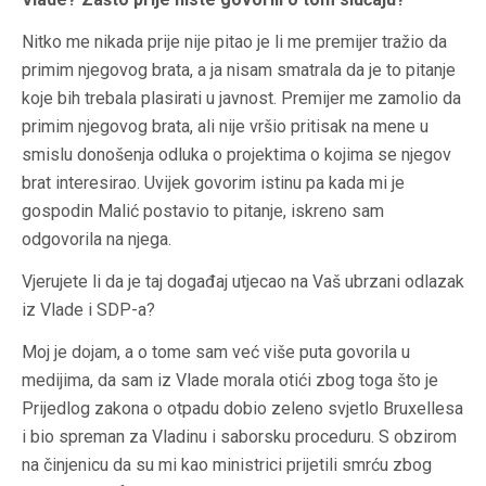
Nitko me nikada prije nije pitao je li me premijer tražio da
primim njegovog brata, a ja nisam smatrala da je to pitanje
koje bih trebala plasirati u javnost. Premijer me zamolio da
primim njegovog brata, ali nije vršio pritisak na mene u
smislu donošenja odluka o projektima o kojima se njegov
brat interesirao. Uvijek govorim istinu pa kada mi je
gospodin Malić postavio to pitanje, iskreno sam
odgovorila na njega.
Vjerujete li da je taj događaj utjecao na Vaš ubrzani odlazak
iz Vlade i SDP-a?
Moj je dojam, a o tome sam već više puta govorila u
medijima, da sam iz Vlade morala otići zbog toga što je
Prijedlog zakona o otpadu dobio zeleno svjetlo Bruxellesa
i bio spreman za Vladinu i saborsku proceduru. S obzirom
na činjenicu da su mi kao ministrici prijetili smrću zbog