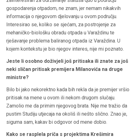
zainteresiran za održavanje statusa quo u području
gospodarenja otpadom, ne znam, jer nemam nikakvih
informacija o njegovom djelovanju u ovom području.
Interesirao se, koliko se sjećam, za postrojenje za
mehaničko-biološku obradu otpada u Varaždinu te
rješavanje problema baliranog otpada iz Varaždina. U
kojem kontekstu je bio njegov interes, nije mi poznato.
Jeste li osobno doživjeli još pritisaka ili znate za još
neki sličan pritisak premijera Milanovića na druge
ministre?
Bilo bi jako nekorektno kada bih rekla da je premijer vršio
pritisak na mene u ovom ili nekom drugom slučaju.
Zamolio me da primim njegovog brata. Nije me tražio da
pustim Studiju utjecaja na okoliš ili nešto slično. Znao je,
sigurna sam, kakav bi odgovor od mene dobio.
Kako se rasplela priča s projektima Krešimira