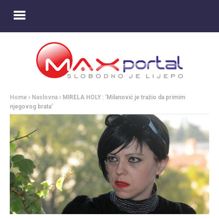
Home
Naslovna
MIRELA HOLY : ‘Milanović je tražio da primim
njegovog brata’