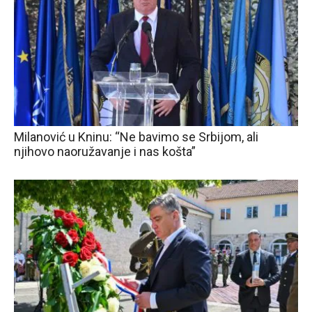
Milanović u Kninu: “Ne bavimo se Srbijom, ali
njihovo naoružavanje i nas košta”