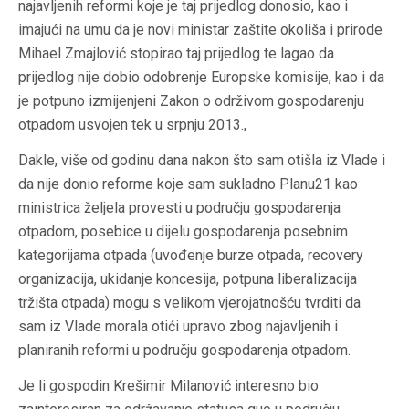
najavljenih reformi koje je taj prijedlog donosio, kao i
imajući na umu da je novi ministar zaštite okoliša i prirode
Mihael Zmajlović stopirao taj prijedlog te lagao da
prijedlog nije dobio odobrenje Europske komisije, kao i da
je potpuno izmijenjeni Zakon o održivom gospodarenju
otpadom usvojen tek u srpnju 2013.,
Dakle, više od godinu dana nakon što sam otišla iz Vlade i
da nije donio reforme koje sam sukladno Planu21 kao
ministrica željela provesti u području gospodarenja
otpadom, posebice u dijelu gospodarenja posebnim
kategorijama otpada (uvođenje burze otpada, recovery
organizacija, ukidanje koncesija, potpuna liberalizacija
tržišta otpada) mogu s velikom vjerojatnošću tvrditi da
sam iz Vlade morala otići upravo zbog najavljenih i
planiranih reformi u području gospodarenja otpadom.
Je li gospodin Krešimir Milanović interesno bio