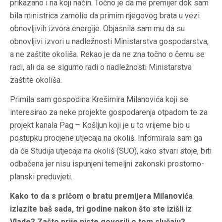
prikazano i na koji način. Točno je da me premijer dok sam
bila ministrica zamolio da primim njegovog brata u vezi
obnovljivih izvora energije. Objasnila sam mu da su
obnovljivi izvori u nadležnosti Ministarstva gospodarstva,
a ne zaštite okoliša. Rekao je da ne zna točno o čemu se
radi, ali da se sigurno radi o nadležnosti Ministarstva
zaštite okoliša.
Primila sam gospodina Krešimira Milanovića koji se
interesirao za neke projekte gospodarenja otpadom te za
projekt kanala Pag – Košljun koji je u to vrijeme bio u
postupku procjene utjecaja na okoliš. Informirala sam ga
da će Studija utjecaja na okoliš (SUO), kako stvari stoje, biti
odbačena jer nisu ispunjeni temeljni zakonski prostorno-
planski preduvjeti.
Kako to da s pričom o bratu premijera Milanovića
izlazite baš sada, tri godine nakon što ste izišli iz
Vlade? Zašto prije niste govorili o tom slučaju?