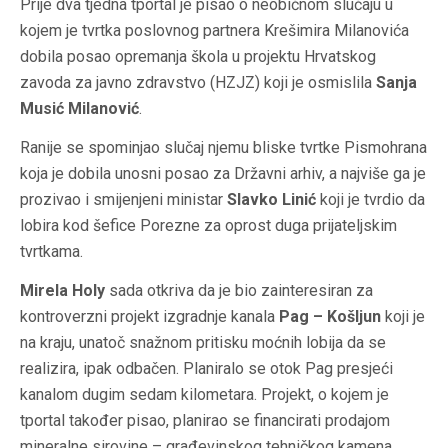
Prije dva tjedna tportal je pisao o neobičnom slučaju u
kojem je tvrtka poslovnog partnera Krešimira Milanovića
dobila posao opremanja škola u projektu Hrvatskog
zavoda za javno zdravstvo (HZJZ) koji je osmislila
Sanja
Musić Milanović
.
Ranije se spominjao slučaj njemu bliske tvrtke Pismohrana
koja je dobila unosni posao za Državni arhiv, a najviše ga je
prozivao i smijenjeni ministar
Slavko Linić
koji je tvrdio da
lobira kod šefice Porezne za oprost duga prijateljskim
tvrtkama.
Mirela Holy
sada otkriva da je bio zainteresiran za
kontroverzni projekt izgradnje kanala
Pag – Košljun
koji je
na kraju, unatoč snažnom pritisku moćnih lobija da se
realizira, ipak odbačen. Planiralo se otok Pag presjeći
kanalom dugim sedam kilometara. Projekt, o kojem je
tportal također pisao, planirao se financirati prodajom
mineralne sirovine – građevinskog tehničkog kamena