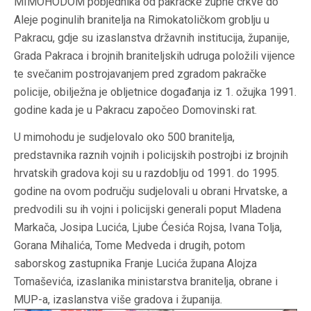
MIMOHODOM pobjednika od pakračke župne crkve do
Aleje poginulih branitelja na Rimokatoličkom groblju u
Pakracu, gdje su izaslanstva državnih institucija, županije,
Grada Pakraca i brojnih braniteljskih udruga položili vijence
te svečanim postrojavanjem pred zgradom pakračke
policije, obilježna je obljetnice događanja iz 1. ožujka 1991.
godine kada je u Pakracu započeo Domovinski rat.
U mimohodu je sudjelovalo oko 500 branitelja,
predstavnika raznih vojnih i policijskih postrojbi iz brojnih
hrvatskih gradova koji su u razdoblju od 1991. do 1995.
godine na ovom području sudjelovali u obrani Hrvatske, a
predvodili su ih vojni i policijski generali poput Mladena
Markača, Josipa Lucića, Ljube Ćesića Rojsa, Ivana Tolja,
Gorana Mihalića, Tome Medveda i drugih, potom
saborskog zastupnika Franje Lucića župana Alojza
Tomaševića, izaslanika ministarstva branitelja, obrane i
MUP-a, izaslanstva više gradova i županija.