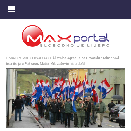
Home
Vijesti
Hrvatska
Obljetnica agresije na Hrvatsku: Mimohod
branitelja u Pakracu, Matić i Glavašević nisu došli