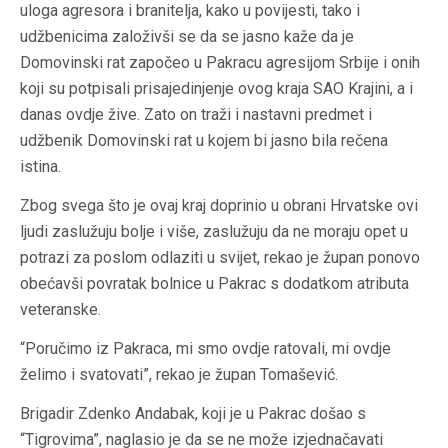
uloga agresora i branitelja, kako u povijesti, tako i
udžbenicima založivši se da se jasno kaže da je
Domovinski rat započeo u Pakracu agresijom Srbije i onih
koji su potpisali prisajedinjenje ovog kraja SAO Krajini, a i
danas ovdje žive. Zato on traži i nastavni predmet i
udžbenik Domovinski rat u kojem bi jasno bila rečena
istina.
Zbog svega što je ovaj kraj doprinio u obrani Hrvatske ovi
ljudi zaslužuju bolje i više, zaslužuju da ne moraju opet u
potrazi za poslom odlaziti u svijet, rekao je župan ponovo
obećavši povratak bolnice u Pakrac s dodatkom atributa
veteranske.
“Poručimo iz Pakraca, mi smo ovdje ratovali, mi ovdje
želimo i svatovati”, rekao je župan Tomašević.
Brigadir Zdenko Andabak, koji je u Pakrac došao s
“Tigrovima”, naglasio je da se ne može izjednačavati