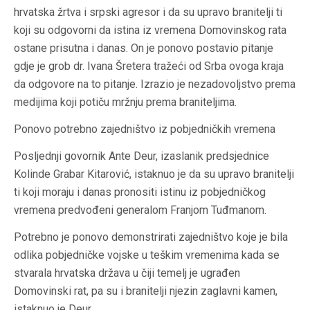
hrvatska žrtva i srpski agresor i da su upravo branitelji ti
koji su odgovorni da istina iz vremena Domovinskog rata
ostane prisutna i danas. On je ponovo postavio pitanje
gdje je grob dr. Ivana Šretera tražeći od Srba ovoga kraja
da odgovore na to pitanje. Izrazio je nezadovoljstvo prema
medijima koji potiču mržnju prema braniteljima.
Ponovo potrebno zajedništvo iz pobjedničkih vremena
Posljednji govornik Ante Deur, izaslanik predsjednice
Kolinde Grabar Kitarović, istaknuo je da su upravo branitelji
ti koji moraju i danas pronositi istinu iz pobjedničkog
vremena predvođeni generalom Franjom Tuđmanom.
Potrebno je ponovo demonstrirati zajedništvo koje je bila
odlika pobjedničke vojske u teškim vremenima kada se
stvarala hrvatska država u čiji temelj je ugrađen
Domovinski rat, pa su i branitelji njezin zaglavni kamen,
istaknuo je Deur.