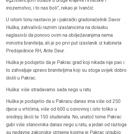
egzistencijom odlaze u druge krajeva Hrvatske i
inozemstvo, i to nas boli”, rekao je Ivančić.
U istom tonu nastavio je i pakrački gradonačelnik Davor
Huška, zahvalivši raznim izaslanicima na dolasku
naglasivši da ponovo ovim na obilježavanjima nema
ministra branitelja, ali je po prvi put izaslanik iz kabineta
Predsjednice RH, Ante Deur .
Huška je podsjetio da je Pakrac grad koji nikada nije pao i
to zahvaljuje upravo braniteljima koji su stoga uvijek dobro
došli u Pakrac.
Huška: više stradavamo sada nego u ratu
Huška je podsjetio da u Pakracu danas ima više od 250
djece u vrtićima, više od 600 u osnovnoj i isto toliko u
srednjoj školi te 150 studenata. No, unatoč tome Pakrac
gubi više stanovnika danas nego u ratu, a jedan od razloga
su nedavne zakonske izmjene kojima je Pakrac izgubio