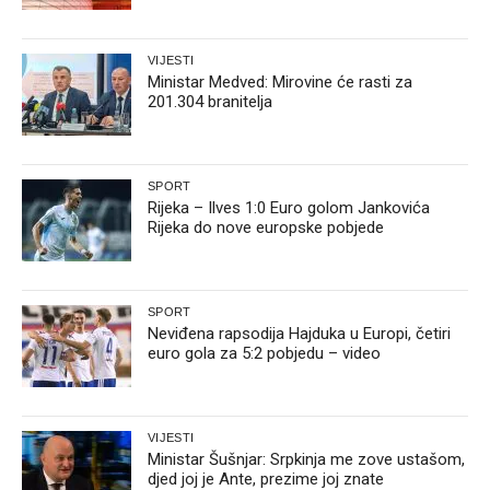
VIJESTI
Ministar Medved: Mirovine će rasti za
201.304 branitelja
SPORT
Rijeka – Ilves 1:0 Euro golom Jankovića
Rijeka do nove europske pobjede
SPORT
Neviđena rapsodija Hajduka u Europi, četiri
euro gola za 5:2 pobjedu – video
VIJESTI
Ministar Šušnjar: Srpkinja me zove ustašom,
djed joj je Ante, prezime joj znate