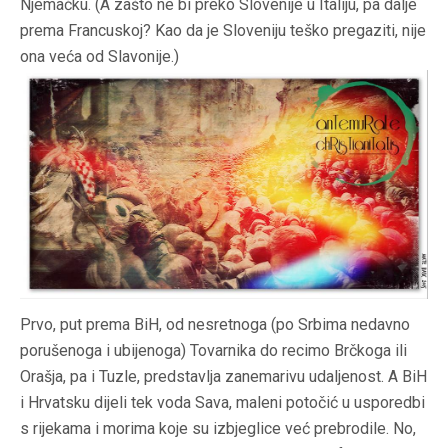
Njemačku. (A zašto ne bi preko Slovenije u Italiju, pa dalje
prema Francuskoj? Kao da je Sloveniju teško pregaziti, nije
ona veća od Slavonije.)
Prvo, put prema BiH, od nesretnoga (po Srbima nedavno
porušenoga i ubijenoga) Tovarnika do recimo Brčkoga ili
Orašja, pa i Tuzle, predstavlja zanemarivu udaljenost. A BiH
i Hrvatsku dijeli tek voda Sava, maleni potočić u usporedbi
s rijekama i morima koje su izbjeglice već prebrodile. No,