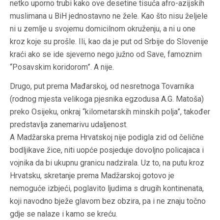
netko uporno trubi kako ove desetine tisuća afro-azijskih
muslimana u BiH jednostavno ne žele. Kao što nisu željele
ni u zemlje u svojemu domicilnom okruženju, a ni u one
kroz koje su prošle. Ili, kao da je put od Srbije do Slovenije
kraći ako se ide sjeverno nego južno od Save, famoznim
“Posavskim koridorom”. A nije.
Drugo, put prema Mađarskoj, od nesretnoga Tovarnika
(rodnog mjesta velikoga pjesnika egzodusa A.G. Matoša)
preko Osijeku, onkraj “kilometarskih minskih polja”, također
predstavlja zanemarivu udaljenost.
A Madžarska prema Hrvatskoj nije podigla zid od čelične
bodljikave žice, niti uopće posjeduje dovoljno policajaca i
vojnika da bi ukupnu granicu nadzirala. Uz to, na putu kroz
Hrvatsku, skretanje prema Madžarskoj gotovo je
nemoguće izbjeći, poglavito ljudima s drugih kontinenata,
koji navodno bježe glavom bez obzira, pa i ne znaju točno
gdje se nalaze i kamo se kreću.