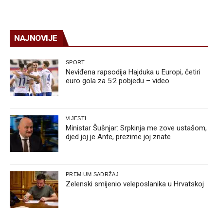
NAJNOVIJE
SPORT
Neviđena rapsodija Hajduka u Europi, četiri
euro gola za 5:2 pobjedu – video
VIJESTI
Ministar Šušnjar: Srpkinja me zove ustašom,
djed joj je Ante, prezime joj znate
PREMIUM SADRŽAJ
Zelenski smijenio veleposlanika u Hrvatskoj