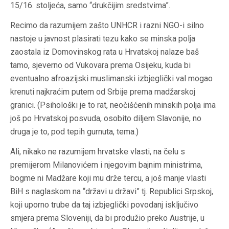
15/16. stoljeća, samo “drukčijim sredstvima”.
Recimo da razumijem zašto UNHCR i razni NGO-i silno
nastoje u javnost plasirati tezu kako se minska polja
zaostala iz Domovinskog rata u Hrvatskoj nalaze baš
tamo, sjeverno od Vukovara prema Osijeku, kuda bi
eventualno afroazijski muslimanski izbjeglički val mogao
krenuti najkraćim putem od Srbije prema madžarskoj
granici. (Psihološki je to rat, neočišćenih minskih polja ima
još po Hrvatskoj posvuda, osobito diljem Slavonije, no
druga je to, pod tepih gurnuta, tema.)
Ali, nikako ne razumijem hrvatske vlasti, na čelu s
premijerom Milanovićem i njegovim bajnim ministrima,
bogme ni Madžare koji mu drže tercu, a još manje vlasti
BiH s naglaskom na “državi u državi” tj. Republici Srpskoj,
koji uporno trube da taj izbjeglički povodanj isključivo
smjera prema Sloveniji, da bi produžio preko Austrije, u