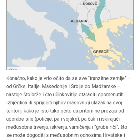
Konačno, kako je vrlo očito da se sve “tranzitne zemlje” –
od Grčke, Italije, Makedonije i Srbije do Madžarske –
nastoje što brže i što učinkovitije otarasiti spomenutih
izbjeglica ili spriječiti njihov masovni/ji ulazak na svoj
teritorij, kako je isto tako očito da pritom ne prezaju od
uporabe sile (policije, pa i vojske), pa čak i riskirajući
međusobna trvenja, iskrenja, varničenja i “grube riči”, što
se može dogoditi s međusobnim odnosima Hrvatske i