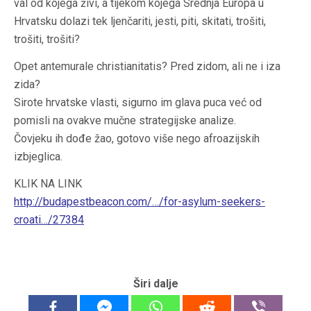
val od kojega živi, a tijekom kojega Srednja Europa u
Hrvatsku dolazi tek ljenčariti, jesti, piti, skitati, trošiti,
trošiti, trošiti?
Opet antemurale christianitatis? Pred zidom, ali ne i iza
zida?
Sirote hrvatske vlasti, sigurno im glava puca već od
pomisli na ovakve mučne strategijske analize.
Čovjeku ih dođe žao, gotovo više nego afroazijskih
izbjeglica.
KLIK NA LINK
http://budapestbeacon.com/…/for-asylum-seekers-
croati…/27384
Širi dalje