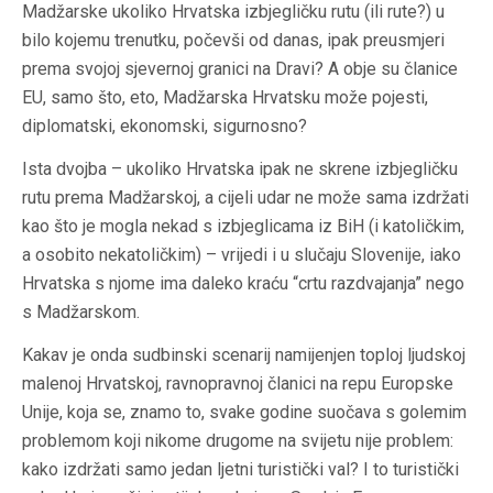
Madžarske ukoliko Hrvatska izbjegličku rutu (ili rute?) u
bilo kojemu trenutku, počevši od danas, ipak preusmjeri
prema svojoj sjevernoj granici na Dravi? A obje su članice
EU, samo što, eto, Madžarska Hrvatsku može pojesti,
diplomatski, ekonomski, sigurnosno?
Ista dvojba – ukoliko Hrvatska ipak ne skrene izbjegličku
rutu prema Madžarskoj, a cijeli udar ne može sama izdržati
kao što je mogla nekad s izbjeglicama iz BiH (i katoličkim,
a osobito nekatoličkim) – vrijedi i u slučaju Slovenije, iako
Hrvatska s njome ima daleko kraću “crtu razdvajanja” nego
s Madžarskom.
Kakav je onda sudbinski scenarij namijenjen toploj ljudskoj
malenoj Hrvatskoj, ravnopravnoj članici na repu Europske
Unije, koja se, znamo to, svake godine suočava s golemim
problemom koji nikome drugome na svijetu nije problem:
kako izdržati samo jedan ljetni turistički val? I to turistički