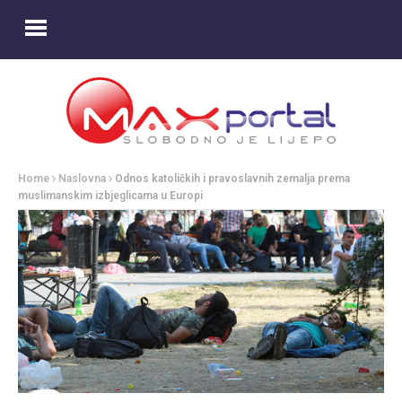
Home
Naslovna
Odnos katoličkih i pravoslavnih zemalja prema
muslimanskim izbjeglicama u Europi