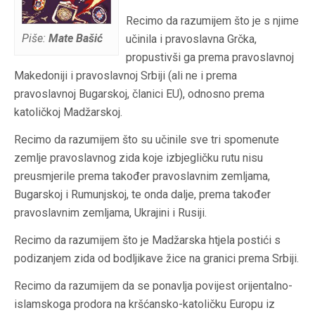
Recimo da razumijem što je s njime
Piše:
Mate Bašić
učinila i pravoslavna Grčka,
propustivši ga prema pravoslavnoj
Makedoniji i pravoslavnoj Srbiji (ali ne i prema
pravoslavnoj Bugarskoj, članici EU), odnosno prema
katoličkoj Madžarskoj.
Recimo da razumijem što su učinile sve tri spomenute
zemlje pravoslavnog zida koje izbjegličku rutu nisu
preusmjerile prema također pravoslavnim zemljama,
Bugarskoj i Rumunjskoj, te onda dalje, prema također
pravoslavnim zemljama, Ukrajini i Rusiji.
Recimo da razumijem što je Madžarska htjela postići s
podizanjem zida od bodljikave žice na granici prema Srbiji.
Recimo da razumijem da se ponavlja povijest orijentalno-
islamskoga prodora na kršćansko-katoličku Europu iz