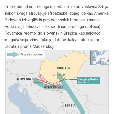
Treće, put od nesretnoga (mjesta u koje pravoslavna Srbija
nakon svega strovaljuje afroazijske izbjeglice kao Amerika
Židove s izbjegličkih prekoocenskih brodova u mutne
vode svojih blistavih luka sredinom prošloga stoljeća)
Tovarnika, recimo, do slovenskih Brežica, kao najkraća
moguća linija, višestruko je dulji od ikakve rute koja bi
skretala prema Madžarskoj.