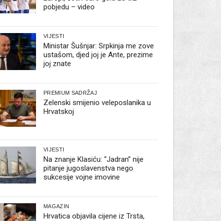
pobjedu – video
VIJESTI
Ministar Šušnjar: Srpkinja me zove
ustašom, djed joj je Ante, prezime
joj znate
PREMIUM SADRŽAJ
Zelenski smijenio veleposlanika u
Hrvatskoj
VIJESTI
Na znanje Klasiću: “Jadran” nije
pitanje jugoslavenstva nego
sukcesije vojne imovine
MAGAZIN
Hrvatica objavila cijene iz Trsta,