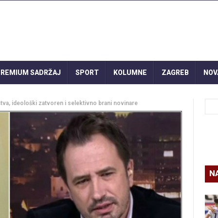
REMIUM SADRŽAJ
SPORT
KOLUMNE
ZAGREB
NOV
va, ideološki zatvoren i selektivno brani novinare
N