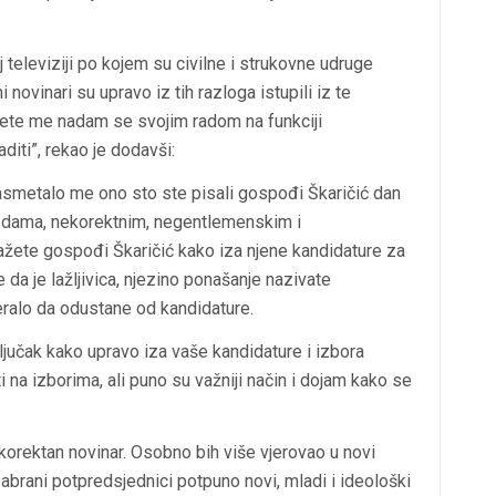
j televiziji po kojem su civilne i strukovne udruge
ovinari su upravo iz tih razloga istupili iz te
i ćete me nadam se svojim radom na funkciji
diti”, rekao je dodavši:
asmetalo me ono sto ste pisali gospođi Škaričić dan
o dama, nekorektnim, negentlemenskim i
ete gospođi Škaričić kako iza njene kandidature za
 da je lažljivica, njezino ponašanje nazivate
jeralo da odustane od kandidature.
jučak kako upravo iza vaše kandidature i izbora
ti na izborima, ali puno su važniji način i dojam kako se
 korektan novinar. Osobno bih više vjerovao u novi
brani potpredsjednici potpuno novi, mladi i ideološki