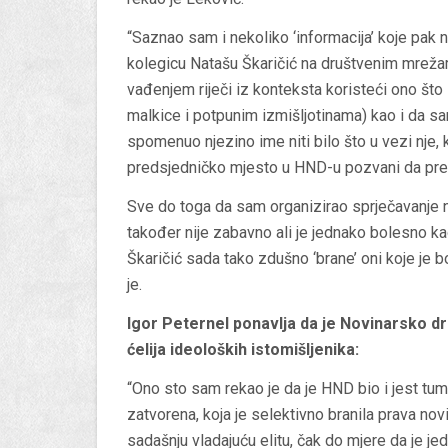
“Saznao sam i nekoliko ‘informacija’ koje pak 
kolegicu Natašu Škaričić na društvenim mrežam
vađenjem riječi iz konteksta koristeći ono št
malkice i potpunim izmišljotinama) kao i da sam
spomenuo njezino ime niti bilo što u vezi nje, ka
predsjedničko mjesto u HND-u pozvani da pr
Sve do toga da sam organizirao sprječavanje 
također nije zabavno ali je jednako bolesno ka
Škaričić sada tako zdušno ‘brane’ oni koje je bo
je.
Igor Peternel ponavlja da je Novinarsko dr
ćelija ideoloških istomišljenika:
“Ono sto sam rekao je da je HND bio i jest tum
zatvorena, koja je selektivno branila prava nov
sadašnju vladajuću elitu, čak do mjere da je j