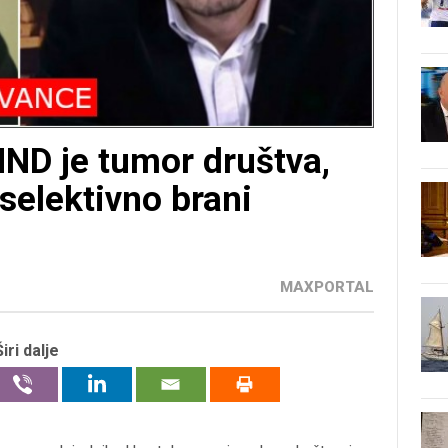
HND je tumor društva,
 selektivno brani
MAXPORTAL
Širi dalje