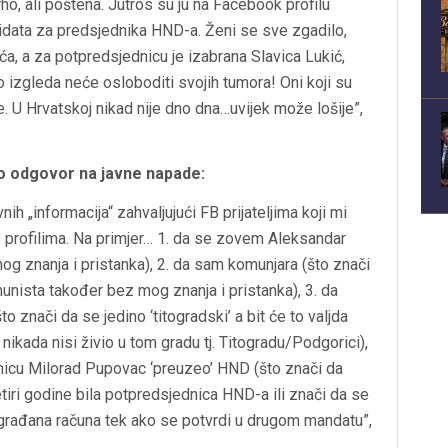
rho, ali poštena. Jutros su ju na Facebook profilu
idata za predsjednika HND-a. Ženi se sve zgadilo,
ića, a za potpredsjednicu je izabrana Slavica Lukić,
izgleda neće osloboditi svojih tumora! Oni koji su
. U Hrvatskoj nikad nije dno dna…uvijek može lošije”,
o odgovor na javne napade:
„informacija“ zahvaljujući FB prijateljima koji mi
B profilima. Na primjer… 1. da se zovem Aleksandar
og znanja i pristanka), 2. da sam komunjara (što znači
nista također bez mog znanja i pristanka), 3. da
o znači da se jedino ‘titogradski’ a bit će to valjda
nikada nisi živio u tom gradu tj. Titogradu/Podgorici),
dnicu Milorad Pupovac ‘preuzeo’ HND (što znači da
etiri godine bila potpredsjednica HND-a ili znači da se
a građana računa tek ako se potvrdi u drugom mandatu”,