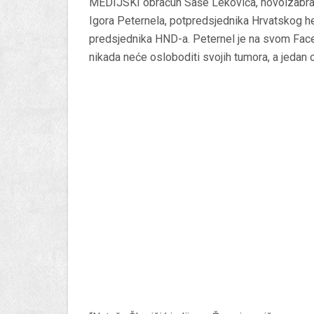
MEDIJSKI obračun Saše Lekovića, novoizabran
Igora Peternela, potpredsjednika Hrvatskog 
predsjednika HND-a. Peternel je na svom Face
nikada neće osloboditi svojih tumora, a jedan 