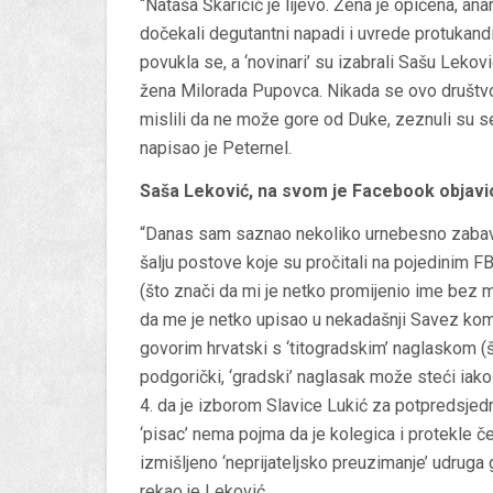
“Nataša Škaričić je lijevo. Žena je opičena, ana
dočekali degutantni napadi i uvrede protukand
povukla se, a ‘novinari’ su izabrali Sašu Lekov
žena Milorada Pupovca. Nikada se ovo društvo 
mislili da ne može gore od Duke, zeznuli su se
napisao je Peternel.
Saša Leković, na svom je Facebook objavi
“Danas sam saznao nekoliko urnebesno zabavnih 
šalju postove koje su pročitali na pojedinim F
(što znači da mi je netko promijenio ime bez m
da me je netko upisao u nekadašnji Savez komu
govorim hrvatski s ‘titogradskim’ naglaskom (št
podgorički, ‘gradski’ naglasak može steći iako 
4. da je izborom Slavice Lukić za potpredsje
‘pisac’ nema pojma da je kolegica i protekle č
izmišljeno ‘neprijateljsko preuzimanje’ udrug
rekao je Leković.