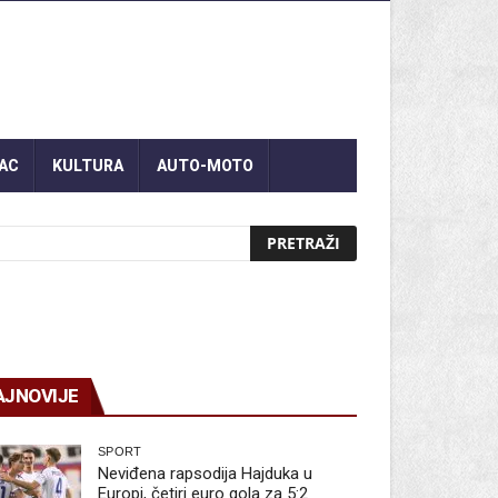
AC
KULTURA
AUTO-MOTO
AJNOVIJE
SPORT
Neviđena rapsodija Hajduka u
Europi, četiri euro gola za 5:2