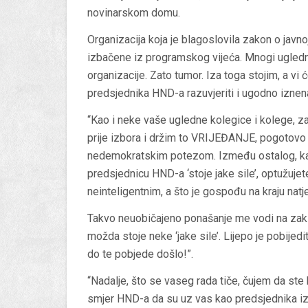
novinarskom domu.
Organizacija koja je blagoslovila zakon o javno
izbačene iz programskog vijeća. Mnogi ugledni n
organizacije. Zato tumor. Iza toga stojim, a v
predsjednika HND-a razuvjeriti i ugodno iznena
“Kao i neke vaše ugledne kolegice i kolege, z
prije izbora i držim to VRIJEĐANJE, pogotov
nedemokratskim potezom. Između ostalog, kaž
predsjednicu HND-a ‘stoje jake sile’, optužujete
neinteligentnim, a što je gospođu na kraju nat
Takvo neuobičajeno ponašanje me vodi na zakl
možda stoje neke ‘jake sile’. Lijepo je pobijedi
do te pobjede došlo!”.
“Nadalje, što se vaseg rada tiče, čujem da ste
smjer HND-a da su uz vas kao predsjednika iza