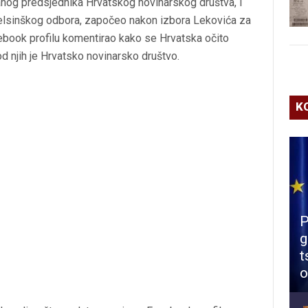
og predsjednika Hrvatskog novinarskog društva, i
helsinškog odbora, započeo nakon izbora Lekovića za
book profilu komentirao kako se Hrvatska očito
od njih je Hrvatsko novinarsko društvo.
K
P
g
t
o