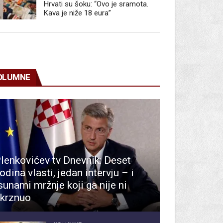
Hrvati su šoku: “Ovo je sramota.
Kava je niže 18 eura”
OLUMNE
lenkovićev tv Dnevnik: Deset
odina vlasti, jedan intervju – i
sunami mržnje koji ga nije ni
krznuo