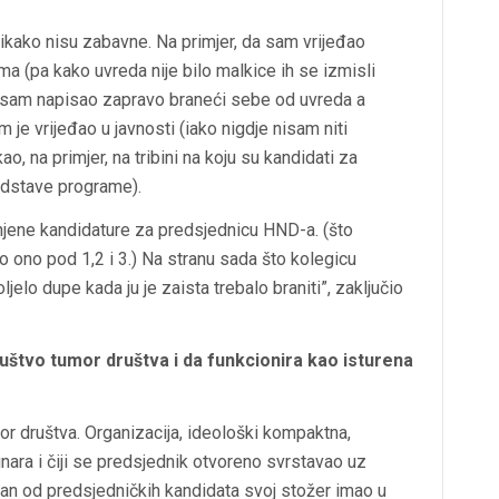
nikako nisu zabavne. Na primjer, da sam vrijeđao
a (pa kako uvreda nije bilo malkice ih se izmisli
o sam napisao zapravo braneći sebe od uvreda a
 je vrijeđao u javnosti (iako nigdje nisam niti
o, na primjer, na tribini na koju su kandidati za
edstave programe).
njene kandidature za predsjednicu HND-a. (što
o ono pod 1,2 i 3.) Na stranu sada što kolegicu
ljelo dupe kada ju je zaista trebalo braniti”, zaključio
uštvo tumor društva i da funkcionira kao isturena
or društva. Organizacija, ideološki kompaktna,
inara i čiji se predsjednik otvoreno svrstavao uz
edan od predsjedničkih kandidata svoj stožer imao u