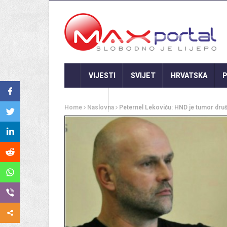
VIJESTI
SVIJET
HRVATSKA
P
GASTRO
Home
Naslovna
Peternel Lekoviću: HND je tumor društ