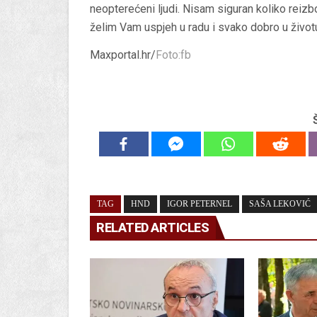
neopterećeni ljudi. Nisam siguran koliko reizb
želim Vam uspjeh u radu i svako dobro u životu”
Maxportal.hr/
Foto:fb
TAG
HND
IGOR PETERNEL
SAŠA LEKOVIĆ
RELATED ARTICLES