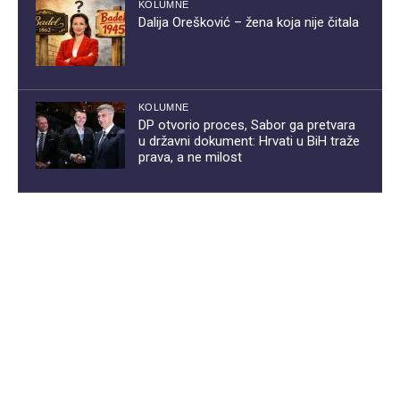
KOLUMNE
Dalija Orešković – žena koja nije čitala
KOLUMNE
DP otvorio proces, Sabor ga pretvara
u državni dokument: Hrvati u BiH traže
prava, a ne milost