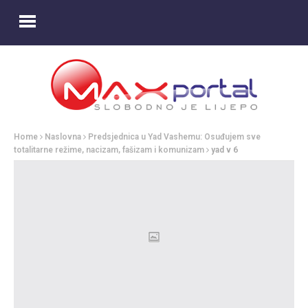
Home
Naslovna
Predsjednica u Yad Vashemu: Osuđujem sve
totalitarne režime, nacizam, fašizam i komunizam
yad v 6