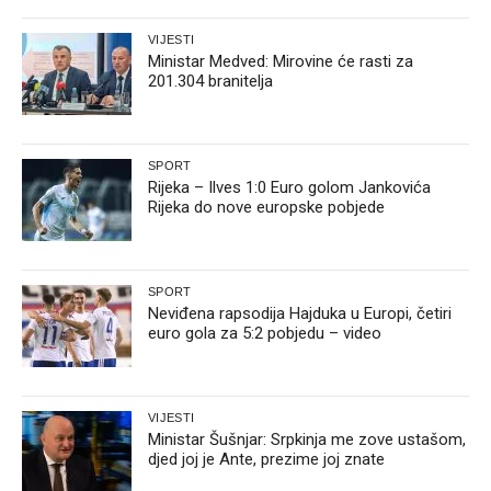
VIJESTI
Ministar Medved: Mirovine će rasti za
201.304 branitelja
SPORT
Rijeka – Ilves 1:0 Euro golom Jankovića
Rijeka do nove europske pobjede
SPORT
Neviđena rapsodija Hajduka u Europi, četiri
euro gola za 5:2 pobjedu – video
VIJESTI
Ministar Šušnjar: Srpkinja me zove ustašom,
djed joj je Ante, prezime joj znate