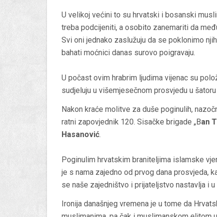
U velikoj većini to su hrvatski i bosanski mu
treba podcijeniti, a osobito zanemariti da međ
Svi oni jednako zaslužuju da se poklonimo njih
bahati moćnici danas surovo poigravaju.
U počast ovim hrabrim ljudima vijenac su položil
sudjeluju u višemjesečnom prosvjedu u šatoru
Nakon kraće molitve za duše poginulih, nazočni
ratni zapovjednik 120. Sisačke brigade „B
an 
Hasanović
.
Poginulim hrvatskim braniteljima islamske vje
je s nama zajedno od prvog dana prosvjeda, kao
se naše zajedništvo i prijateljstvo nastavlja i
Ironija današnjeg vremena je u tome da Hrvatsk
muslimanima, pa čak i muslimanskom elitom uni