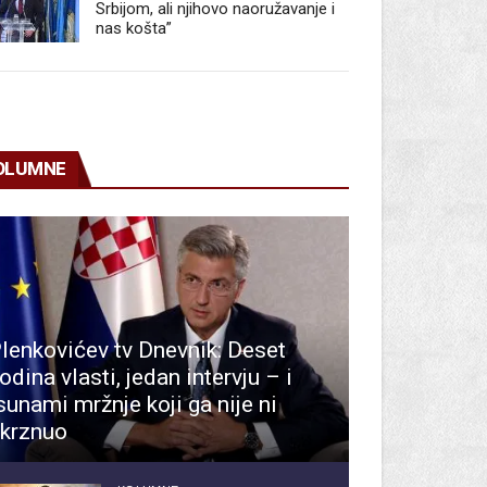
Srbijom, ali njihovo naoružavanje i
nas košta”
OLUMNE
lenkovićev tv Dnevnik: Deset
odina vlasti, jedan intervju – i
sunami mržnje koji ga nije ni
krznuo