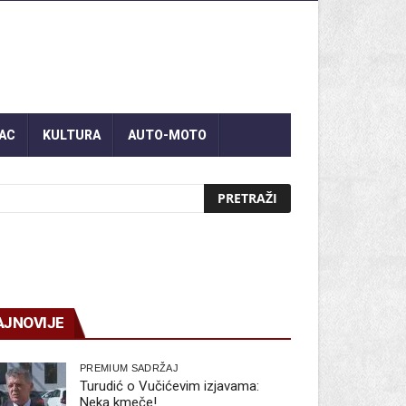
AC
KULTURA
AUTO-MOTO
AJNOVIJE
PREMIUM SADRŽAJ
Turudić o Vučićevim izjavama:
Neka kmeče!