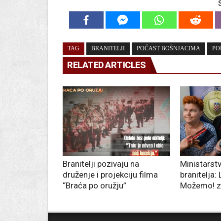
TAG
BRANITELJI
POČAST BOŠNJACIMA
PO
RELATED ARTICLES
Branitelji pozivaju na
Ministarstv
druženje i projekciju filma
branitelja:
“Braća po oružju”
Možemo! za