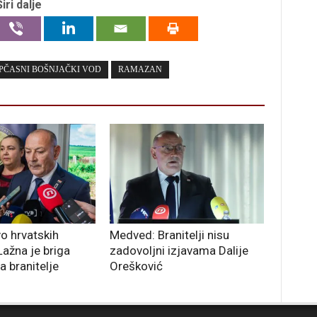
Širi dalje
PČASNI BOŠNJAČKI VOD
RAMAZAN
o hrvatskih
Medved: Branitelji nisu
 Lažna je briga
zadovoljni izjavama Dalije
 branitelje
Orešković