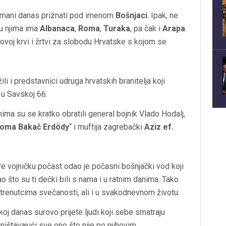
slimani danas priznati pod imenom
Bošnjaci
. Ipak, ne
u njima ima
Albanaca
,
Roma
,
Turaka
, pa čak i
Arapa
.
ovoj krvi i žrtvi za slobodu Hrvatske s kojom se
i i predstavnici udruga hrvatskih branitelja koji
 u Savskoj 66.
ma su se kratko obratili general bojnik Vlado Hodalj,
Toma Bakač Erdödy
“ i muftija zagrebački
Aziz ef.
re vojničku počast odao je počasni bošnjački vod koji
 što su ti dečki bili s nama i u ratnim danima. Tako
 u trenutcima svečanosti, ali i u svakodnevnom životu.
oj danas surovo prijete ljudi koji sebe smatraju
štavajući sve ono što nije po njihovim