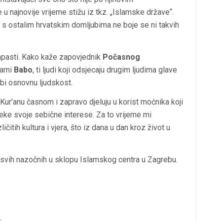
 najnovije vrijeme stižu iz tkz. „Islamske države“.
no s ostalim hrvatskim domljubima ne boje se ni takvih
apasti. Kako kaže zapovjednik
Počasnog
larni
Babo
, ti ljudi koji odsjecaju drugim ljudima glave
sebi osnovnu ljudskost.
Kur’anu časnom i zapravo djeluju u korist moćnika koji
 neke svoje sebične interese. Za to vrijeme mi
itih kultura i vjera, što iz dana u dan kroz život u
svih nazočnih u sklopu Islamskog centra u Zagrebu.