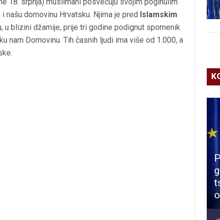
e 18. srpnja) muslimani posvećuju svojim poginulim
ju i našu domovinu Hrvatsku. Njima je pred
Islamskim
u blizini džamije, prije tri godine podignut spomenik
ku nam Domovinu. Tih časnih ljudi ima više od 1.000, a
ske.
K
P
g
t
o