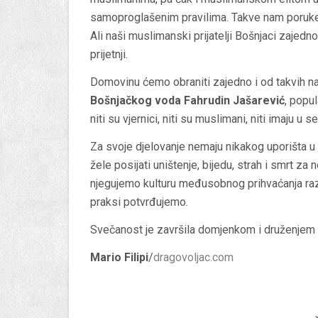
samoproglašenim pravilima. Takve nam poruke u
Ali naši muslimanski prijatelji Bošnjaci zajed
prijetnji.
Domovinu ćemo obraniti zajedno i od takvih n
Bošnjačkog voda Fahrudin Jašarević
, popu
niti su vjernici, niti su muslimani, niti imaju u 
Za svoje djelovanje nemaju nikakog uporišta u 
žele posijati uništenje, bijedu, strah i smrt za
njegujemo kulturu međusobnog prihvaćanja različ
praksi potvrđujemo.
Svečanost je završila domjenkom i druženjem 
Mario Filipi
/
dragovoljac.com