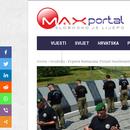
VIJESTI
SVIJET
HRVATSKA
P
GASTRO
Home
Hrvatska
Vrijeme Ramazana: Počast muslimanima