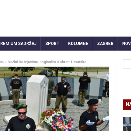
REMIUM SADRŽAJ
SPORT
KOLUMNE
ZAGREB
NOV
, u većini Bošnjacima, poginulim u obrani Hrvatske
N