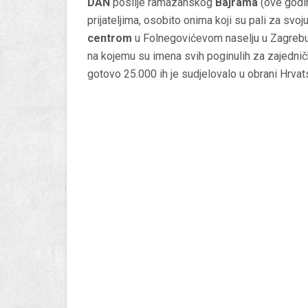
DAN
poslije ramazanskog
Bajrama
(ove godin
prijateljima, osobito onima koji su pali za svo
centrom
u Folnegovićevom naselju u Zagrebu, 
na kojemu su imena svih poginulih za zajednič
gotovo 25.000 ih je sudjelovalo u obrani Hrvat