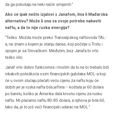
da ga pokušaju na neki način smijeniti.”
Ako se ipak nešto izjalovi s Janafom, Ima li Mađarska
alternativu? Može li ona za svoje potrebe nabaviti
naftu, a da to nije ruska energija?
“Teško. Možda može preko Transalpskog naftovoda TAL-
a, ne znam u kojem je stanju danas, koji počinje u Trstu i
spojen je sa Slovačkom. Međutim, bez Janafa bi vrlo
teško išlo.
Janaf vrlo dobro funkcionira i mislim da tu ne bi trebalo biti
nikakvih poteškoća osim financijskih gubitaka MOL-a koji
će u ovom slučaju plaćati veću cijenu za naftu koju će
dobiti jer je ruska nafta bila jeftina – koštala je 60 dolara
po barelu, koliko je Amerika dala krovnu cijenu za rusku
naftu. Mi plaćamo naftu 80-85 dolara, a njihova je bila 60,
tako da, je to još veći financijski udarac na MOL.”