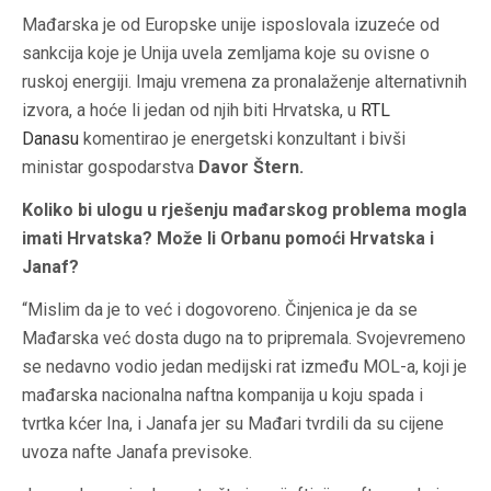
Mađarska je od Europske unije isposlovala izuzeće od
sankcija koje je Unija uvela zemljama koje su ovisne o
ruskoj energiji. Imaju vremena za pronalaženje alternativnih
izvora, a hoće li jedan od njih biti Hrvatska, u
RTL
Danasu
komentirao je energetski konzultant i bivši
ministar gospodarstva
Davor Štern.
Koliko bi ulogu u rješenju mađarskog problema mogla
imati Hrvatska? Može li Orbanu pomoći Hrvatska i
Janaf?
“Mislim da je to već i dogovoreno. Činjenica je da se
Mađarska već dosta dugo na to pripremala. Svojevremeno
se nedavno vodio jedan medijski rat između MOL-a, koji je
mađarska nacionalna naftna kompanija u koju spada i
tvrtka kćer Ina, i Janafa jer su Mađari tvrdili da su cijene
uvoza nafte Janafa previsoke.