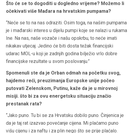
Što će se to dogoditi u dogledno vrijeme? Možemo li
očekivati više Mađara na hrvatskim pumpama?
“Neće se to na nas odraziti. Osim toga, na našim pumpama
je i mađarski interes u dijelu pumpi koje se nalazi u rukama
Ine. Na nas, naše vozače i našu opskrbu, to neće imati
nikakav utjecaj. Jedino će biti dosta težak financijski
udarac MOL-u koji je zadnjih godina bilježio vrlo dobre
financijske rezultate u svom poslovanju.”
Spomenuli ste da je Orban odmah na početku svog,
hajdemo reći, preuzimanja Europske unije počeo
putovati Zelenskom, Putinu, kaže da je u mirovnoj
misiji. što bi za ovu energetsku situaciju značio
prestanak rata?
“Jako puno. Tu bi se za Hrvatsku dobilo puno. Činjenica je
da je taj rat izazvao povećanje cijena. Mi plaćamo puno
višu cijenu i za naftu i za plin nego što se prije plaćalo.