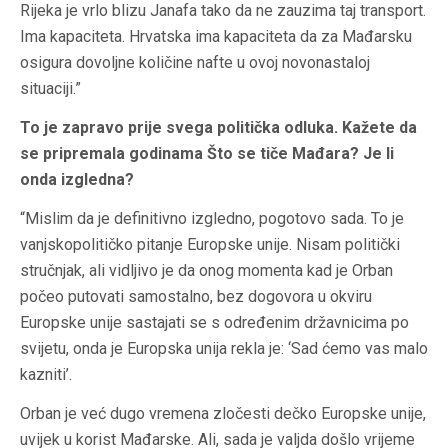
Rijeka je vrlo blizu Janafa tako da ne zauzima taj transport.
Ima kapaciteta. Hrvatska ima kapaciteta da za Mađarsku
osigura dovoljne količine nafte u ovoj novonastaloj
situaciji.”
To je zapravo prije svega politička odluka. Kažete da
se pripremala godinama Što se tiče Mađara? Je li
onda izgledna?
“Mislim da je definitivno izgledno, pogotovo sada. To je
vanjskopolitičko pitanje Europske unije. Nisam politički
stručnjak, ali vidljivo je da onog momenta kad je Orban
počeo putovati samostalno, bez dogovora u okviru
Europske unije sastajati se s određenim državnicima po
svijetu, onda je Europska unija rekla je: ‘Sad ćemo vas malo
kazniti’.
Orban je već dugo vremena zločesti dečko Europske unije,
uvijek u korist Mađarske. Ali, sada je valjda došlo vrijeme