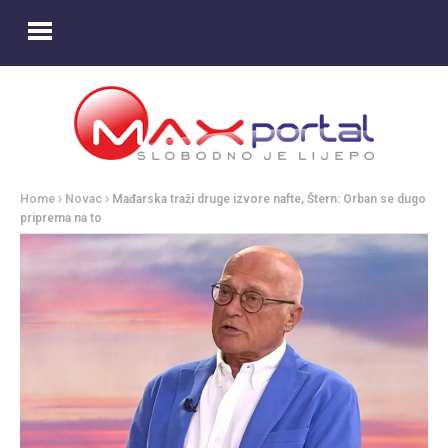
Home
Novac
Mađarska traži druge izvore nafte, Štern: Orban se dugo
priprema na to