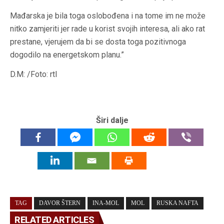
Mađarska je bila toga oslobođena i na tome im ne može
nitko zamjeriti jer rade u korist svojih interesa, ali ako rat
prestane, vjerujem da bi se dosta toga pozitivnoga
dogodilo na energetskom planu.”
D.M: /Foto: rtl
Širi dalje
TAG
DAVOR ŠTERN
INA-MOL
MOL
RUSKA NAFTA
RELATED ARTICLES