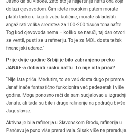
Jasno da su visoke, zato što je najjeftinija nafta ona koja
dolazi cjevovodom. Čim idete morskim putem morate
platiti tankere, kupiti veće količine, morate skladištiti,
angažirati velika sredstva za 100-200 tisuća tona nafte.
Tog kod cjevovoda nema – koliko se naruči, taj dan otvori
se ventil, pusti se u rafineriju. To je za MOL dosta težak
financijski udarac.”
Prije dvije godine Srbiji je bilo zabranjeno preko
JANAF-a dobivati rusku naftu. To nije ista priča?
“Nije ista priča. Međutim, to se već dosta dugo priprema.
Janaf inače fantastično funkcionira već pedesetak i više
godina. Mogu ponosno reći da sam sudjelovao u izgradnji
Janafa, ali tada su bile i druge rafinerije na području bivše
Jugoslavije.
Aktivna je bila rafinerija u Slavonskom Brodu, rafinerija u
Pančevu je puno više prerađivala. Sisak više ne prerađuje.