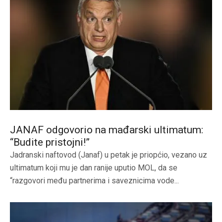
JANAF odgovorio na mađarski ultimatum:
“Budite pristojni!”
Jadranski naftovod (Janaf) u petak je priopćio, vezano uz
ultimatum koji mu je dan ranije uputio MOL, da se
“razgovori među partnerima i saveznicima vode...