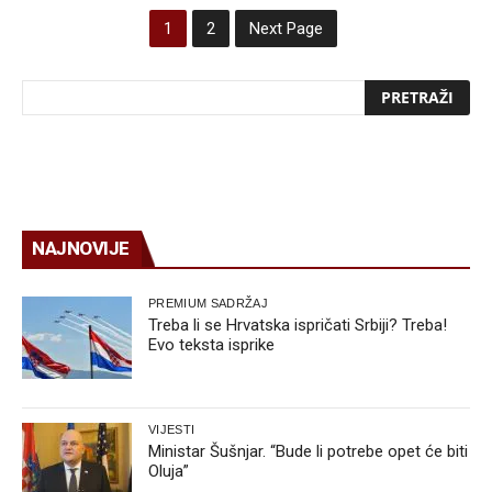
1
2
Next Page
NAJNOVIJE
PREMIUM SADRŽAJ
Treba li se Hrvatska ispričati Srbiji? Treba!
Evo teksta isprike
VIJESTI
Ministar Šušnjar. “Bude li potrebe opet će biti
Oluja”