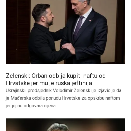
Zelenski: Orban odbija kupiti naftu od
Hrvatske jer mu je ruska jeftinija
Ukrajinski predsjednik Volodimir Zelenski je izjavio je da
je Mađarska odbila ponudu Hrvatske za opskrbu naftom
jer joj ne odgovara cijena....