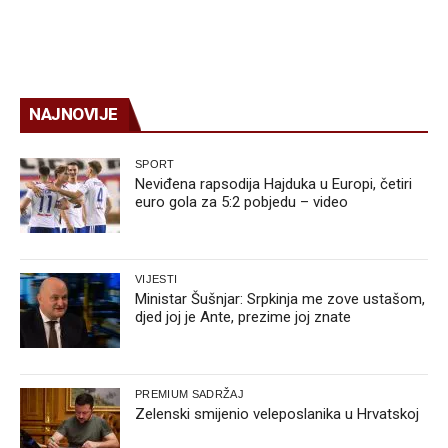
NAJNOVIJE
SPORT
Neviđena rapsodija Hajduka u Europi, četiri
euro gola za 5:2 pobjedu – video
VIJESTI
Ministar Šušnjar: Srpkinja me zove ustašom,
djed joj je Ante, prezime joj znate
PREMIUM SADRŽAJ
Zelenski smijenio veleposlanika u Hrvatskoj