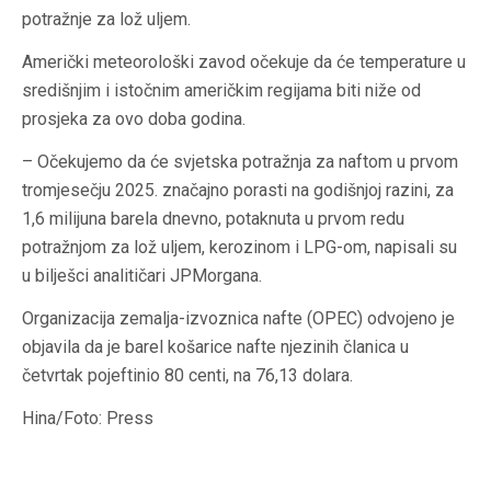
potražnje za lož uljem.
Američki meteorološki zavod očekuje da će temperature u
središnjim i istočnim američkim regijama biti niže od
prosjeka za ovo doba godina.
– Očekujemo da će svjetska potražnja za naftom u prvom
tromjesečju 2025. značajno porasti na godišnjoj razini, za
1,6 milijuna barela dnevno, potaknuta u prvom redu
potražnjom za lož uljem, kerozinom i LPG-om, napisali su
u bilješci analitičari JPMorgana.
Organizacija zemalja-izvoznica nafte (OPEC) odvojeno je
objavila da je barel košarice nafte njezinih članica u
četvrtak pojeftinio 80 centi, na 76,13 dolara.
Hina/Foto: Press