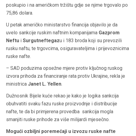
poskupio i na američkom tržištu gdje se njime trgovalo po
75,86 dolara.
U petak američko ministarstvo financija objavilo je da
uvelo sankcije ruskim naftnim kompanijama
Gazprom
Neftu
i
Surgutneftegaz
u i 183 broda koji su prevozili
rusku naftu, te trgovcima, osiguravateljima i prijevoznicima
ruske nafte.
– SAD poduzima opsežne mjere protiv ključnog ruskog
izvora prihoda za financiranje rata protiv Ukrajine, rekla je
ministrica
Janet L. Yellen
.
Dužnosnik Bijele kuće rekao je kako je logika sankcija
obuhvatiti svaku fazu ruske proizvodnje i distribucije
nafte, te da bi primjerena provedba sankcija mogla
smanjiti ruske prihode za više milijardi mjesečno.
Mogući ozbiljni poremećaji u izvozu ruske nafte