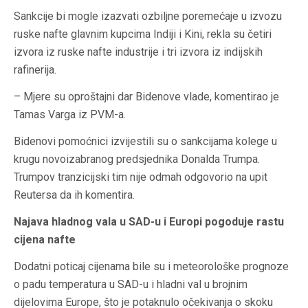
Sankcije bi mogle izazvati ozbiljne poremećaje u izvozu
ruske nafte glavnim kupcima Indiji i Kini, rekla su četiri
izvora iz ruske nafte industrije i tri izvora iz indijskih
rafinerija.
– Mjere su oproštajni dar Bidenove vlade, komentirao je
Tamas Varga iz PVM-a.
Bidenovi pomoćnici izvijestili su o sankcijama kolege u
krugu novoizabranog predsjednika Donalda Trumpa.
Trumpov tranzicijski tim nije odmah odgovorio na upit
Reutersa da ih komentira.
Najava hladnog vala u SAD-u i Europi pogoduje rastu
cijena nafte
Dodatni poticaj cijenama bile su i meteorološke prognoze
o padu temperatura u SAD-u i hladni val u brojnim
dijelovima Europe, što je potaknulo očekivanja o skoku