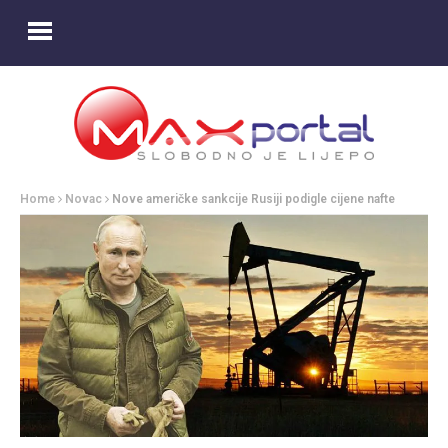
Home
Novac
Nove američke sankcije Rusiji podigle cijene nafte