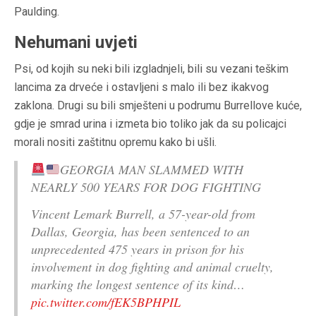
Paulding.
Nehumani uvjeti
Psi, od kojih su neki bili izgladnjeli, bili su vezani teškim
lancima za drveće i ostavljeni s malo ili bez ikakvog
zaklona. Drugi su bili smješteni u podrumu Burrellove kuće,
gdje je smrad urina i izmeta bio toliko jak da su policajci
morali nositi zaštitnu opremu kako bi ušli.
GEORGIA MAN SLAMMED WITH
NEARLY 500 YEARS FOR DOG FIGHTING
Vincent Lemark Burrell, a 57-year-old from
Dallas, Georgia, has been sentenced to an
unprecedented 475 years in prison for his
involvement in dog fighting and animal cruelty,
marking the longest sentence of its kind…
pic.twitter.com/fEK5BPHPIL