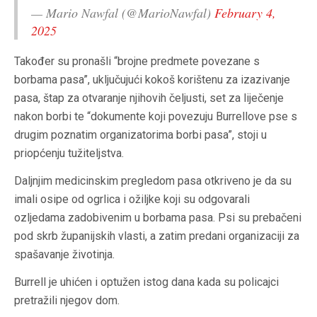
— Mario Nawfal (@MarioNawfal)
February 4,
2025
Također su pronašli “brojne predmete povezane s
borbama pasa”, uključujući kokoš korištenu za izazivanje
pasa, štap za otvaranje njihovih čeljusti, set za liječenje
nakon borbi te “dokumente koji povezuju Burrellove pse s
drugim poznatim organizatorima borbi pasa”, stoji u
priopćenju tužiteljstva.
Daljnjim medicinskim pregledom pasa otkriveno je da su
imali osipe od ogrlica i ožiljke koji su odgovarali
ozljedama zadobivenim u borbama pasa. Psi su prebačeni
pod skrb županijskih vlasti, a zatim predani organizaciji za
spašavanje životinja.
Burrell je uhićen i optužen istog dana kada su policajci
pretražili njegov dom.