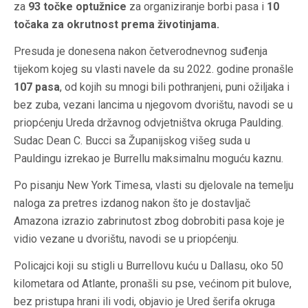
za
93 točke optužnice
za organiziranje borbi pasa i
10
točaka za okrutnost prema životinjama.
Presuda je donesena nakon četverodnevnog suđenja
tijekom kojeg su vlasti navele da su 2022. godine pronašle
107 pasa
, od kojih su mnogi bili pothranjeni, puni ožiljaka i
bez zuba, vezani lancima u njegovom dvorištu, navodi se u
priopćenju Ureda državnog odvjetništva okruga Paulding.
Sudac Dean C. Bucci sa Županijskog višeg suda u
Pauldingu izrekao je Burrellu maksimalnu moguću kaznu.
Po pisanju New York Timesa, vlasti su djelovale na temelju
naloga za pretres izdanog nakon što je dostavljač
Amazona izrazio zabrinutost zbog dobrobiti pasa koje je
vidio vezane u dvorištu, navodi se u priopćenju.
Policajci koji su stigli u Burrellovu kuću u Dallasu, oko 50
kilometara od Atlante, pronašli su pse, većinom pit bulove,
bez pristupa hrani ili vodi, objavio je Ured šerifa okruga