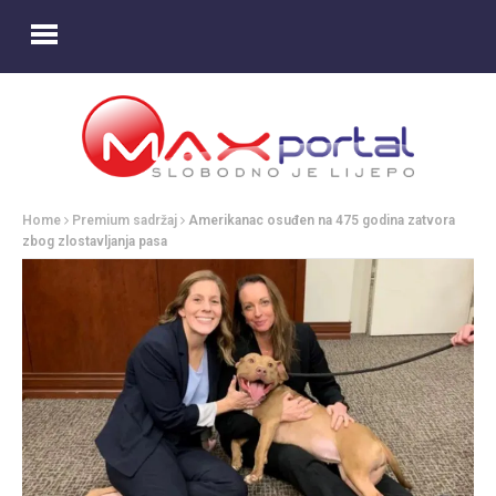
Home
Premium sadržaj
Amerikanac osuđen na 475 godina zatvora
zbog zlostavljanja pasa