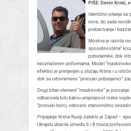
PIŠE: Denis Krnić, v
Identično pitanje se p
nove, do sada neviđ
prebacivanja i bazira
Moskva je razvila ne
sposobnostima” kroz k
pobunjenike, dok ist
neoznačenim uniformama. Model “maskirovke”,
efektno je primjenjen u slučaju Krima i u istočn
dok su istovremeno “proruski pobunjenici” zauz
Drugi bitan element “maskirovke” je poricanje.
odbacivala bilo kakvu umješanost ruske vojske 
“proruski borci, odnosno stanovništvo nezado
Pripajanje Krima Rusiji zateklo je Zapad – sp
Ukrajinu ubacila između 6 i 8 tisuća profesio