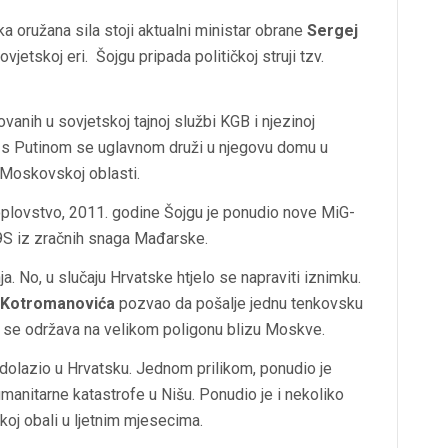
ska oružana sila stoji aktualni ministar obrane
Sergej
vjetskoj eri. Šojgu pripada političkoj struji tzv.
vanih u sovjetskoj tajnoj službi KGB i njezinoj
ipa s Putinom se uglavnom druži u njegovu domu u
 Moskovskoj oblasti.
koplovstvo, 2011. godine Šojgu je ponudio nove MiG-
9S iz zračnih snaga Mađarske.
a. No, u slučaju Hrvatske htjelo se napraviti iznimku.
 Kotromanovića
pozvao da pošalje jednu tenkovsku
i se održava na velikom poligonu blizu Moskve.
e dolazio u Hrvatsku. Jednom prilikom, ponudio je
umanitarne katastrofe u Nišu. Ponudio je i nekoliko
koj obali u ljetnim mjesecima.