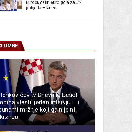
Europi, četiri euro gola za 5:2
pobjedu – video
OLUMNE
lenkovićev tv Dnevnik: Deset
odina vlasti, jedan intervju – i
sunami mržnje koji ga nije ni
krznuo