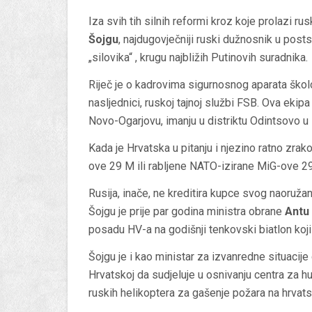
Iza svih tih silnih reformi kroz koje prolazi ru
Šojgu
, najdugovječniji ruski dužnosnik u postso
„silovika“ , krugu najbližih Putinovih suradnika.
Riječ je o kadrovima sigurnosnog aparata školo
nasljednici, ruskoj tajnoj službi FSB. Ova ek
Novo-Ogarjovu, imanju u distriktu Odintsovo u
Kada je Hrvatska u pitanju i njezino ratno zra
ove 29 M ili rabljene NATO-izirane MiG-ove 2
Rusija, inače, ne kreditira kupce svog naoružanj
Šojgu je prije par godina ministra obrane
Antu
posadu HV-a na godišnji tenkovski biatlon koj
Šojgu je i kao ministar za izvanredne situacij
Hrvatskoj da sudjeluje u osnivanju centra za h
ruskih helikoptera za gašenje požara na hrvats