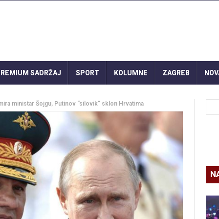
REMIUM SADRŽAJ
SPORT
KOLUMNE
ZAGREB
NOV
a ministar Šojgu, Putinov “silovik” sklon Hrvatima
N