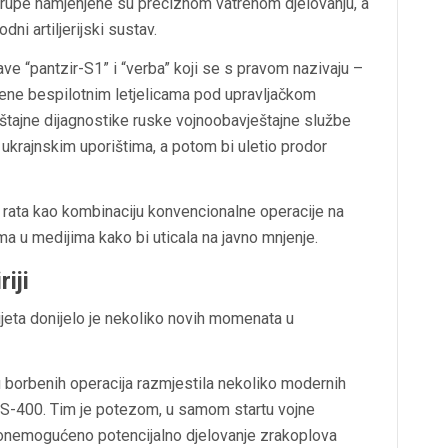
grupe namjenjene su preciznom vatrenom djelovanju, a
ni artiljerijski sustav.
ve “pantzir-S1” i “verba” koji se s pravom nazivaju –
ivene bespilotnim letjelicama pod upravljačkom
štajne dijagnostike ruske vojnoobavještajne službe
po ukrajnskim uporištima, a potom bi uletio prodor
ik rata kao kombinaciju konvencionalne operacije na
ma u medijima kako bi uticala na javno mnjenje.
iji
vijeta donijelo je nekoliko novih momenata u
u borbenih operacija razmjestila nekoliko modernih
i S-400. Tim je potezom, u samom startu vojne
i onemogućeno potencijalno djelovanje zrakoplova