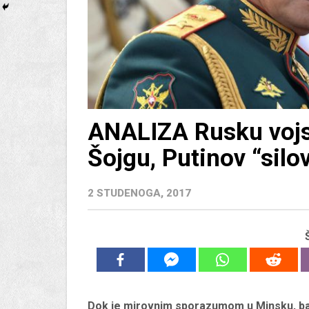
ANALIZA Rusku vojs
Šojgu, Putinov “silo
2 STUDENOGA, 2017
Dok je mirovnim sporazumom u Minsku, ba