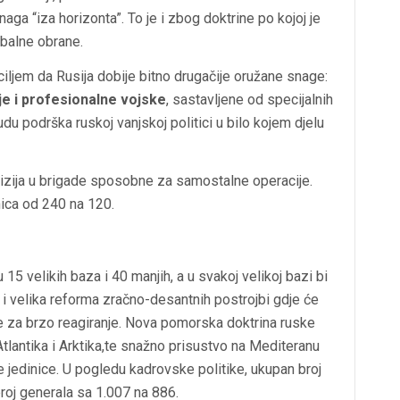
a “iza horizonta”. To je i zbog doktrine po kojoj je
obalne obrane.
ljem da Rusija dobije bitno drugačije oružane snage:
e i profesionalne vojske
, sastavljene od specijalnih
du podrška ruskoj vanjskoj politici u bilo kojem djelu
vizija u brigade sposobne za samostalne operacije.
nica od 240 na 120.
 15 velikih baza i 40 manjih, a u svakoj velikoj bazi bi
e i velika reforma zračno-desantnih postrojbi gdje će
de za brzo reagiranje. Nova pomorska doktrina ruske
tlantika i Arktika,te snažno prisustvo na Mediteranu
e jedinice. U pogledu kadrovske politike, ukupan broj
roj generala sa 1.007 na 886.