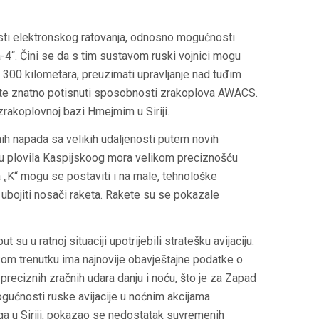
sti elektronskog ratovanja, odnosno mogućnosti
4“. Čini se da s tim sustavom ruski vojnici mogu
o 300 kilometara, preuzimati upravljanje nad tuđim
, te znatno potisnuti sposobnosti zrakoplova AWACS.
rakoplovnoj bazi Hmejmim u Siriji.
ih napada sa velikih udaljenosti putem novih
 su plovila Kaspijskoog mora velikom preciznošću
a „K“ mogu se postaviti i na male, tehnološke
 ubojiti nosači raketa. Rakete su se pokazale
su u ratnoj situaciji upotrijebili stratešku avijaciju.
om trenutku ima najnovije obavještajne podatke o
reciznih zračnih udara danju i noću, što je za Zapad
gućnosti ruske avijacije u noćnim akcijama
ga u Siriji, pokazao se nedostatak suvremenih