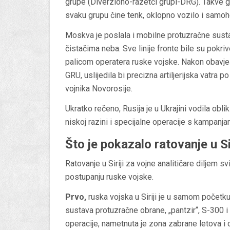
grupe (Diverziono-razetči grupi-DRG). Takve 
svaku grupu čine tenk, oklopno vozilo i samohod
Moskva je poslala i mobilne protuzračne susta
čistačima neba. Sve linije fronte bile su pokr
palicom operatera ruske vojske. Nakon obavje
GRU, uslijedila bi precizna artiljerijska vatra 
vojnika Novorosije.
Ukratko rečeno, Rusija je u Ukrajini vodila obl
niskoj razini i specijalne operacije s kampanja
Što je pokazalo ratovanje u Sir
Ratovanje u Siriji za vojne analitičare diljem s
postupanju ruske vojske.
Prvo,
ruska vojska u Siriji je u samom početk
sustava protuzračne obrane, „pantzir“, S-300 
operacije, nametnuta je zona zabrane letova 