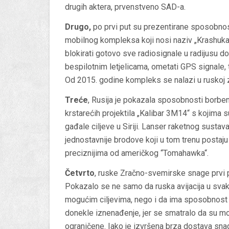
drugih aktera, prvenstveno SAD-a.
Drugo,
po prvi put su prezentirane sposobno
mobilnog kompleksa koji nosi naziv „Krashuka-
blokirati gotovo sve radiosignale u radijusu d
bespilotnim letjelicama, ometati GPS signale
Od 2015. godine kompleks se nalazi u ruskoj z
Treće
, Rusija je pokazala sposobnosti borben
krstarećih projektila „Kalibar 3M14“ s kojima
gađale ciljeve u Siriji. Lanser raketnog sustav
jednostavnije brodove koji u tom trenu postaju
preciznijima od američkog “Tomahawka“.
Četvrto
, ruske Zračno-svemirske snage prvi put 
Pokazalo se ne samo da ruska avijacija u svak
mogućim ciljevima, nego i da ima sposobnost p
donekle iznenađenje, jer se smatralo da su mo
ograničene. Iako je izvršena brza dostava sna