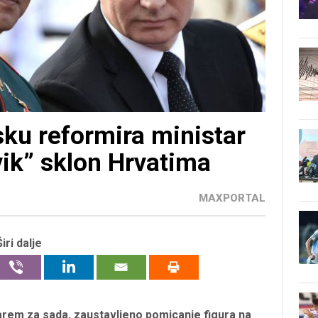
ku reformira ministar
vik” sklon Hrvatima
MAXPORTAL
Širi dalje
rem za sada, zaustavljeno pomicanje figura na