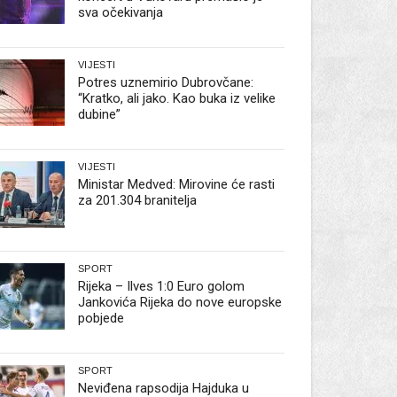
sva očekivanja
VIJESTI
Potres uznemirio Dubrovčane:
“Kratko, ali jako. Kao buka iz velike
dubine”
VIJESTI
Ministar Medved: Mirovine će rasti
za 201.304 branitelja
SPORT
Rijeka – Ilves 1:0 Euro golom
Jankovića Rijeka do nove europske
pobjede
SPORT
Neviđena rapsodija Hajduka u