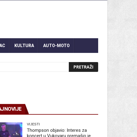
AC
KULTURA
AUTO-MOTO
AJNOVIJE
VIJESTI
Thompson objavio: Interes za
koncert u Vukovaru premašio je