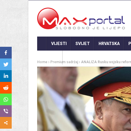
VIJESTI
SVIJET
HRVATSKA
P
GASTRO
Home
Premium sadržaj
ANALIZA Rusku vojsku reformir