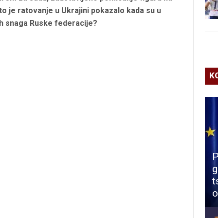
što je ratovanje u Ukrajini pokazalo kada su u
ih snaga Ruske federacije?
K
P
g
t
o