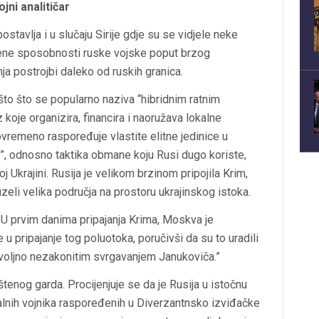
ojni analitičar
ostavlja i u slučaju Sirije gdje su se vidjele neke
ene sposobnosti ruske vojske poput brzog
nja postrojbi daleko od ruskih granica.
što što se popularno naziva “hibridnim ratnim
oje organizira, financira i naoružava lokalne
ovremeno raspoređuje vlastite elitne jedinice u
 odnosno taktika obmane koju Rusi dugo koriste,
oj Ukrajini. Rusija je velikom brzinom pripojila Krim,
eli velika područja na prostoru ukrajinskog istoka.
 U prvim danima pripajanja Krima, Moskva je
u pripajanje tog poluotoka, poručivši da su to uradili
voljno nezakonitim svrgavanjem Janukoviča.”
uštenog garda. P
rocijenjuje se da je Rusija u istočnu
nalnih vojnika raspoređenih u Diverzantnsko izviđačke