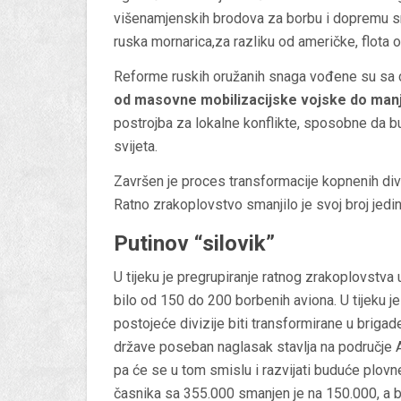
višenamjenskih brodova za borbu i dopremu snag
ruska mornarica,za razliku od američke, flota 
Reforme ruskih oružanih snaga vođene su sa ci
od masovne mobilizacijske vojske do manj
postrojba za lokalne konflikte, sposobne da bu
svijeta.
Završen je proces transformacije kopnenih di
Ratno zrakoplovstvo smanjilo je svoj broj jedi
Putinov “silovik”
U tijeku je pregrupiranje ratnog zrakoplovstva u
bilo od 150 do 200 borbenih aviona. U tijeku j
postojeće divizije biti transformirane u briga
države poseban naglasak stavlja na područje A
pa će se u tom smislu i razvijati buduće plovn
časnika sa 355.000 smanjen je na 150.000, a b