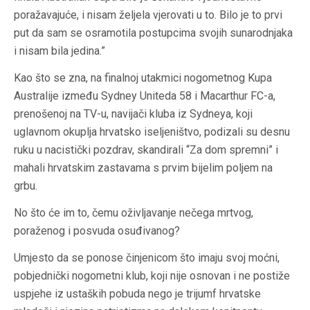
poražavajuće, i nisam željela vjerovati u to. Bilo je to prvi
put da sam se osramotila postupcima svojih sunarodnjaka
i nisam bila jedina.”
Kao što se zna, na finalnoj utakmici nogometnog Kupa
Australije između Sydney Uniteda 58 i Macarthur FC-a,
prenošenoj na TV-u, navijači kluba iz Sydneya, koji
uglavnom okuplja hrvatsko iseljeništvo, podizali su desnu
ruku u nacistički pozdrav, skandirali “Za dom spremni” i
mahali hrvatskim zastavama s prvim bijelim poljem na
grbu.
No što će im to, čemu oživljavanje nečega mrtvog,
poraženog i posvuda osuđivanog?
Umjesto da se ponose činjenicom što imaju svoj moćni,
pobjednički nogometni klub, koji nije osnovan i ne postiže
uspjehe iz ustaških pobuda nego je trijumf hrvatske