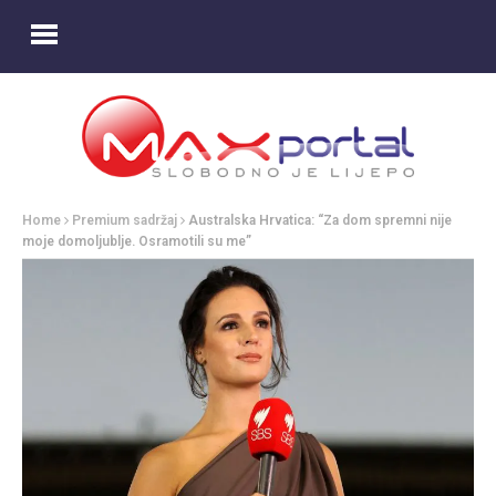
Home
Premium sadržaj
Australska Hrvatica: “Za dom spremni nije
moje domoljublje. Osramotili su me”