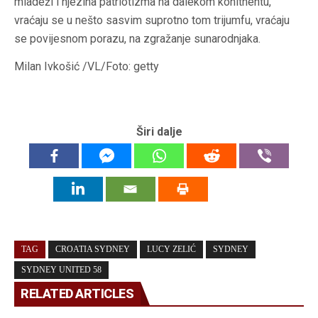
mladeži i njezina patriotizma na dalekom konitnentu,
vraćaju se u nešto sasvim suprotno tom trijumfu, vraćaju
se povijesnom porazu, na zgražanje sunarodnjaka.
Milan Ivkošić /VL/Foto: getty
Širi dalje
TAG
CROATIA SYDNEY
LUCY ZELIĆ
SYDNEY
SYDNEY UNITED 58
RELATED ARTICLES