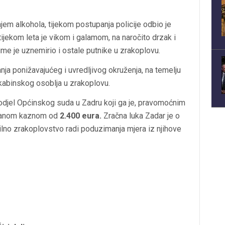
ajem alkohola, tijekom postupanja policije odbio je
tijekom leta je vikom i galamom, na naročito drzak i
ime je uznemirio i ostale putnike u zrakoplovu.
nja ponižavajućeg i uvredljivog okruženja, na temelju
o kabinskog osoblja u zrakoplovu.
 odjel Općinskog suda u Zadru koji ga je, pravomoćnim
včanom kaznom od
2.400 eura.
Zračna luka Zadar je o
vilno zrakoplovstvo radi poduzimanja mjera iz njihove