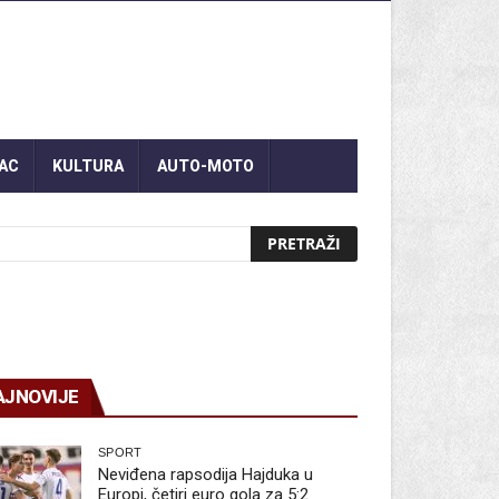
AC
KULTURA
AUTO-MOTO
AJNOVIJE
SPORT
Neviđena rapsodija Hajduka u
Europi, četiri euro gola za 5:2