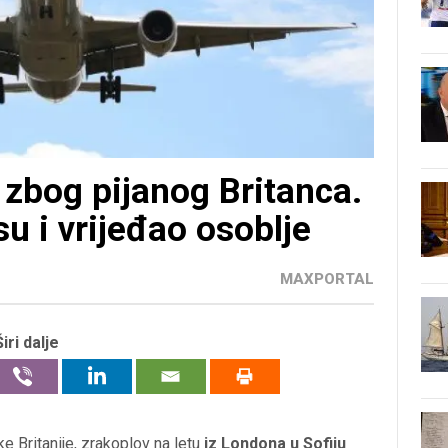
 zbog pijanog Britanca.
u i vrijeđao osoblje
MAXPORTAL
Širi dalje
e Britanije, zrakoplov na letu
iz Londona u Sofiju