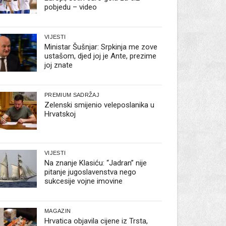
pobjedu – video
VIJESTI
Ministar Šušnjar: Srpkinja me zove
ustašom, djed joj je Ante, prezime
joj znate
PREMIUM SADRŽAJ
Zelenski smijenio veleposlanika u
Hrvatskoj
VIJESTI
Na znanje Klasiću: “Jadran” nije
pitanje jugoslavenstva nego
sukcesije vojne imovine
MAGAZIN
Hrvatica objavila cijene iz Trsta,