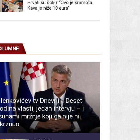
Hrvati su šoku: “Ovo je sramota.
Kava je niže 18 eura”
OLUMNE
lenkovićev tv Dnevnik: Deset
odina vlasti, jedan intervju – i
sunami mržnje koji ga nije ni
krznuo