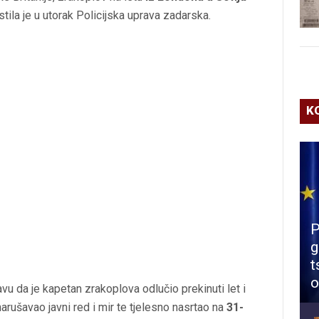
stila je u utorak Policijska uprava zadarska.
K
P
g
t
o
avu da je kapetan zrakoplova odlučio prekinuti let i
 narušavao javni red i mir te tjelesno nasrtao na
31-