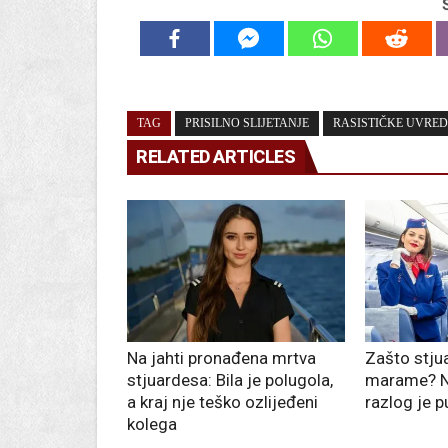
TAG
PRISILNO SLIJETANJE
RASISTIČKE UVRED
RELATED ARTICLES
Na jahti pronađena mrtva
Zašto stju
stjuardesa: Bila je polugola,
marame? Ni
a kraj nje teško ozlijeđeni
razlog je p
kolega