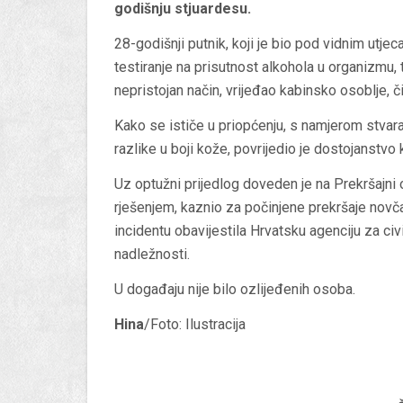
godišnju stjuardesu.
28-godišnji putnik, koji je bio pod vidnim utjec
testiranje na prisutnost alkohola u organizmu, 
nepristojan način, vrijeđao kabinsko osoblje, č
Kako se ističe u priopćenju, s namjerom stvara
razlike u boji kože, povrijedio je dostojanstv
Uz optužni prijedlog doveden je na Prekršajni
rješenjem, kaznio za počinjene prekršaje no
incidentu obavijestila Hrvatsku agenciju za ci
nadležnosti.
U događaju nije bilo ozlijeđenih osoba.
Hina
/Foto: Ilustracija