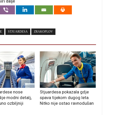
Širi dalje
E
STJUARDESA
ZRAKOPLOV
ardese nose
Stjuardesa pokazala gdje
je modni detalj,
spava tijekom dugog leta.
uno ozbiljniji
Nitko nije ostao ravnodušan