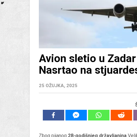
Avion sletio u Zadar
Nasrtao na stjuardes
25 OŽUJKA, 2025
Zbog pijanog
28-godišnjeg državljanina
Velik