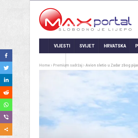
VIJESTI
SVIJET
HRVATSKA
P
GASTRO
Home
Premium sadržaj
Avion sletio u Zadar zbog pija