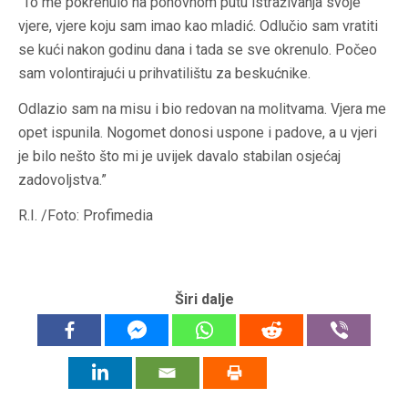
“To me pokrenulo na ponovnom putu istraživanja svoje
vjere, vjere koju sam imao kao mladić. Odlučio sam vratiti
se kući nakon godinu dana i tada se sve okrenulo. Počeo
sam volontirajući u prihvatilištu za beskućnike.
Odlazio sam na misu i bio redovan na molitvama. Vjera me
opet ispunila. Nogomet donosi uspone i padove, a u vjeri
je bilo nešto što mi je uvijek davalo stabilan osjećaj
zadovoljstva.”
R.I. /Foto: Profimedia
Širi dalje