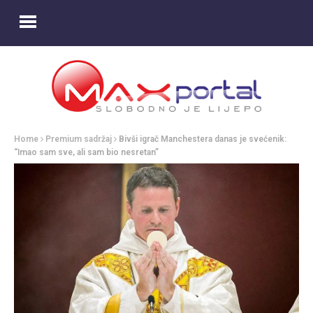
Home
Premium sadržaj
Bivši igrač Manchestera danas je svećenik:
“Imao sam sve, ali sam bio nesretan”