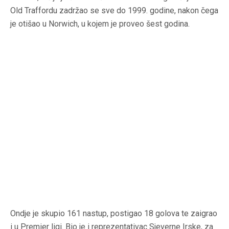
Old Traffordu zadržao se sve do 1999. godine, nakon čega
je otišao u Norwich, u kojem je proveo šest godina.
Ondje je skupio 161 nastup, postigao 18 golova te zaigrao
i u Premier ligi. Bio je i reprezentativac Sjeverne Irske, za