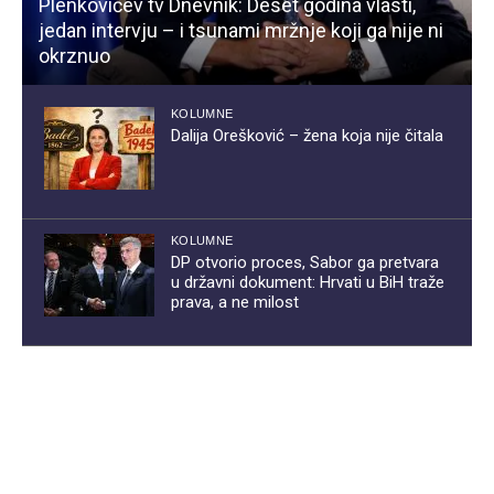
Plenkovićev tv Dnevnik: Deset godina vlasti,
jedan intervju – i tsunami mržnje koji ga nije ni
okrznuo
KOLUMNE
Dalija Orešković – žena koja nije čitala
KOLUMNE
DP otvorio proces, Sabor ga pretvara
u državni dokument: Hrvati u BiH traže
prava, a ne milost