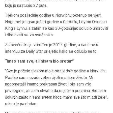
koju je nastupio 27 puta.
Tijekom posljednje godine u Norwichu okrenuo se vjeri.
Nogomet je igrao još tri godine u Cardiffu, Leyton Orientu i
King’s Lynnu, a zatim se kao 30-godišnjak odlučio umiroviti
i školovati se za svećenika.
Za svećenika je zaređen je 2017. godine, a sada se u
intervjuu za Daily Star prisjetio kako se odlučio na to.
“Imao sam sve, ali nisam bio sretan”
“Sve je počelo tijekom moje posljednje godine u Norwichu.
Postao sam nezadovoljan cijelim stilom života. Mi
nogometaši imamo prekrasan život i bio sam vrlo
privilegiran, ali sam shvatio da osjećam prazninu. Bio sam
šokiran zašto nisam sretan kada imam sve što mladi žele”,
rekao je pa dodao: