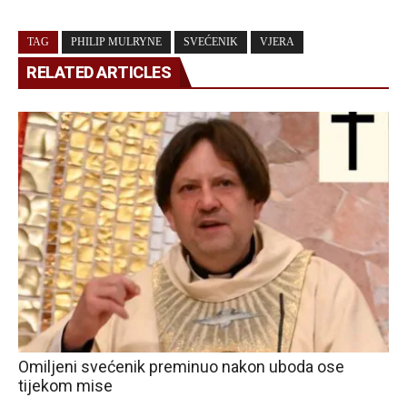
TAG
PHILIP MULRYNE
SVEĆENIK
VJERA
RELATED ARTICLES
Omiljeni svećenik preminuo nakon uboda ose
tijekom mise