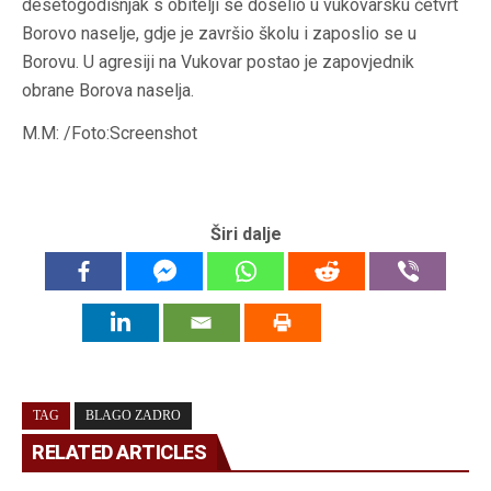
desetogodišnjak s obitelji se doselio u vukovarsku četvrt
Borovo naselje, gdje je završio školu i zaposlio se u
Borovu. U agresiji na Vukovar postao je zapovjednik
obrane Borova naselja.
M.M: /Foto:Screenshot
Širi dalje
TAG
BLAGO ZADRO
RELATED ARTICLES