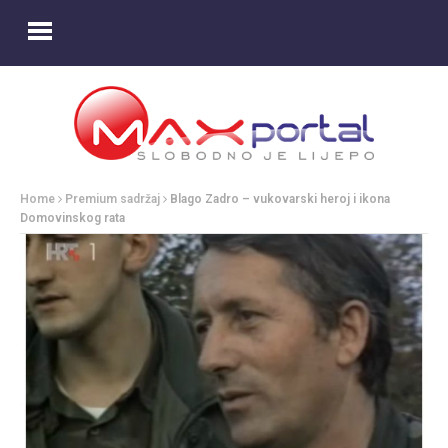
Home
Premium sadržaj
Blago Zadro – vukovarski heroj i ikona
Domovinskog rata