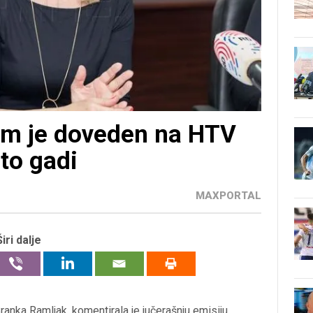
um je doveden na HTV
 to gadi
MAXPORTAL
Širi dalje
ranka Ramljak
, komentirala je jučerašnju emisiju