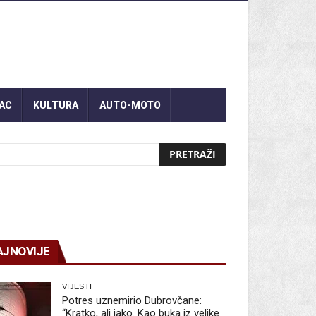
AC
KULTURA
AUTO-MOTO
AJNOVIJE
VIJESTI
Potres uznemirio Dubrovčane:
“Kratko, ali jako. Kao buka iz velike