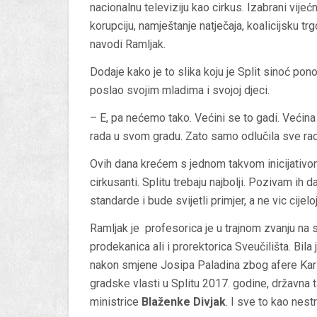
nacionalnu televiziju kao cirkus. Izabrani vijeć
korupciju, namještanje natječaja, koalicijsku t
navodi Ramljak.
Dodaje kako je to slika koju je Split sinoć pon
poslao svojim mladima i svojoj djeci.
– E, pa nećemo tako. Većini se to gadi. Većina 
rada u svom gradu. Zato samo odlučila sve rad
Ovih dana krećem s jednom takvom inicijativom.
cirkusanti. Splitu trebaju najbolji. Pozivam ih 
standarde i bude svijetli primjer, a ne vic cijelo
Ramljak je profesorica je u trajnom zvanju na
prodekanica ali i prorektorica Sveučilišta. Bil
nakon smjene Josipa Paladina zbog afere Karl
gradske vlasti u Splitu 2017. godine, državna t
ministrice
Blaženke Divjak
. I sve to kao nes