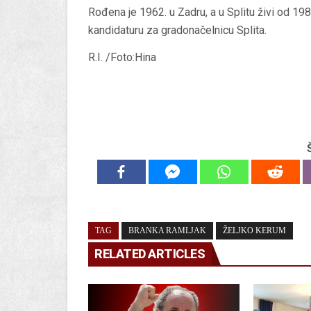
Rođena je 1962. u Zadru, a u Splitu živi od 198
kandidaturu za gradonačelnicu Splita.
R.I. /Foto:Hina
TAG
BRANKA RAMLJAK
ŽELJKO KERUM
RELATED ARTICLES