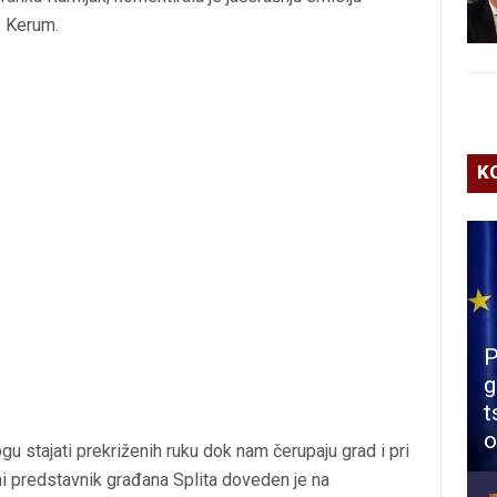
o Kerum
.
K
P
g
t
o
 stajati prekriženih ruku dok nam čerupaju grad i pri
ni predstavnik građana Splita doveden je na