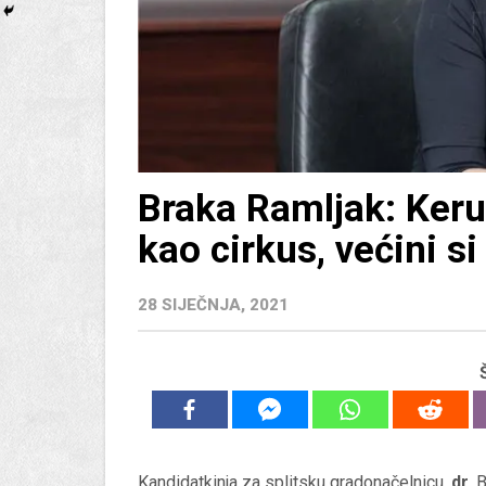
Braka Ramljak: Ker
kao cirkus, većini si
28 SIJEČNJA, 2021
Kandidatkinja za splitsku gradonačelnicu,
dr.
B