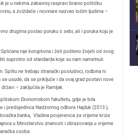
nik je u nekima zabavnoj raspravi branio političku
rgovinu, a zviždače i novinare nazvao lošim ljudima –
ovno drugima poslao poruku o sebi, ali i poruka koju je
Splićana nije koruptivna i želi pošteno živjeti od svog
iti suprotno od standarda koje su nam nametnuli.
 Splitu ne trebaju stranački poslušnici, rodbina ni
da se usude, da se priključe i da ovaj grad postavi nove
j državi – zaključila je Ramljak.
 splitskom Ekonomskom fakultetu, gdje je bila
a je i predsjednica Nadzornog odbora Hajduk (2013.),
ovačka banka, Vladina povjerenica za vrijeme krize
ajnica u Ministarstvu znanosti i obrazovanja u vrijeme
tranačka osoba.