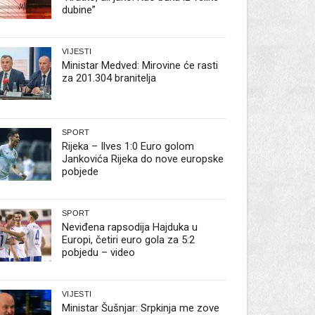
dubine”
VIJESTI
Ministar Medved: Mirovine će rasti
za 201.304 branitelja
SPORT
Rijeka – Ilves 1:0 Euro golom
Jankovića Rijeka do nove europske
pobjede
SPORT
Neviđena rapsodija Hajduka u
Europi, četiri euro gola za 5:2
pobjedu – video
VIJESTI
Ministar Šušnjar: Srpkinja me zove