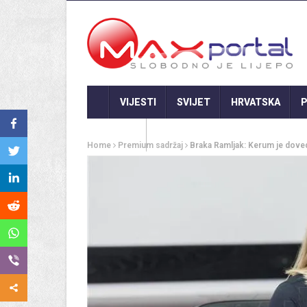
VIJESTI
SVIJET
HRVATSKA
P
GASTRO
Home
Premium sadržaj
Braka Ramljak: Kerum je doved