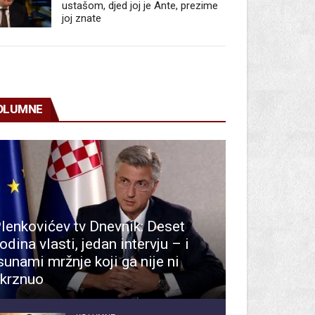
ustašom, djed joj je Ante, prezime
joj znate
OLUMNE
lenkovićev tv Dnevnik: Deset
odina vlasti, jedan intervju – i
sunami mržnje koji ga nije ni
krznuo