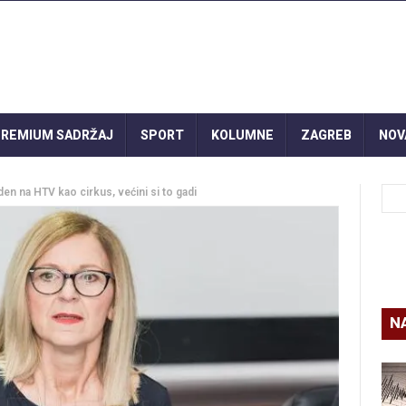
REMIUM SADRŽAJ
SPORT
KOLUMNE
ZAGREB
NOV
en na HTV kao cirkus, većini si to gadi
N