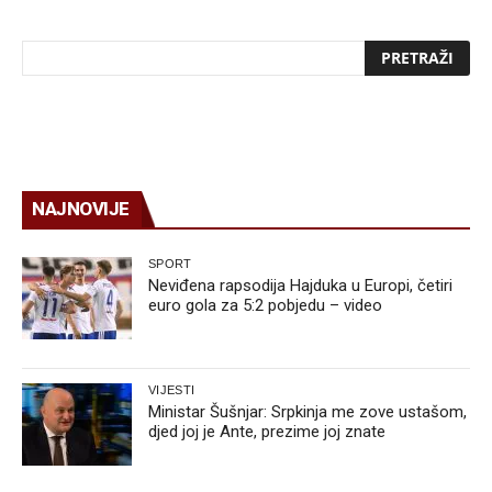
NAJNOVIJE
SPORT
Neviđena rapsodija Hajduka u Europi, četiri
euro gola za 5:2 pobjedu – video
VIJESTI
Ministar Šušnjar: Srpkinja me zove ustašom,
djed joj je Ante, prezime joj znate