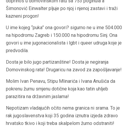
doprinos u domovinskom ratu sa 753 poginula a
Šimonović Einwalter pljuje po njoj i njenoj zastavi i traži
kazneni progon!
U ime kojeg “puka” ona govori? sigurno ne u ime 504.000
na hipodromu Zagreb i 150.000 na hipodromu Sinj. Ona
govori u ime jugonacionalista i lgbt i queer udruga koje je
predvodila.
Dosta je bilo jugo partizanštine! Dosta je negiranja
Domovinskog rata! Drugaricu na zavod za zapošljavanje!
Molim Ivan Penavu, Stipu Mlinarića i Ivana Anušića da
pokrenu žurnu smjenu dotične koja kao tatin uhljeb
parazitira na državnim jaslama!
Nepotizam vladajućih očito nema granica ni srama. To je
rak jugoslavenstva koji 35 godina iznutra izjeda zdravo
hrvatsko tkivo i koji treba skalpelom žurno odstraniti!