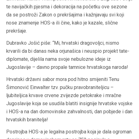
te navijačkih pjesma i dekoracija na početku ove sezone
da se postroži Zakon o prekršajima i kažnjavaju svi koji
nose znamenje HOS-a ili čine, kako je kazale, slične
prekršaje.
Dubravko Jošić piše: “Mi, hrvatski dragovoljci, nismo
krvarili da bi danas neka orjunašica i neuspio projekt tate-
diplomate, dijelila nama svoje nebulozne ideje iz
Jugoslavije – davno propale tamnice hrvatskoga naroda!
Hrvatski državni sabor mora pod hitno smijeniti Tenu
Šimonović Einwalter tzv. pučku pravobraniteljicu –
ljubiteljica krvave crvene zvijezde petokrake i mračne
Jugoslavije koja se usudila blatiti insignije hrvatske vojske
i HOS-a na dan domovinske zahvalnosti, dan pobjede i dan
hrvatskih branitelja!
Postrojba HOS-a je legalna postrojba koja je dala ogroman