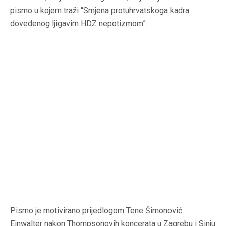
pismo u kojem traži “Smjena protuhrvatskoga kadra
dovedenog ljigavim HDZ nepotizmom”.
Pismo je motivirano prijedlogom Tene Šimonović
Einwalter nakon Thompsonovih koncerata u Zagrebu i Sinju