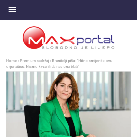
Home
Premium sadržaj
Branitelji pišu: “Hitno smijenite ovu
orjunašicu. Nismo krvarili da nas ona blati”